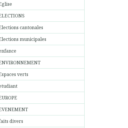
Eglise
ELECTIONS
Elections cantonales
Elections municipales
enfance
ENVIRONNEMENT
Espaces verts
etudiant
EUROPE
EVENEMENT
faits divers