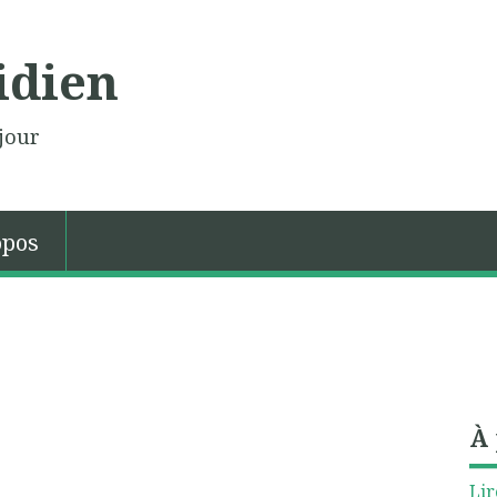
idien
jour
opos
À
Lir