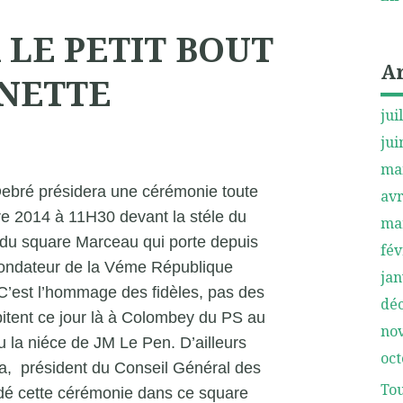
 LE PETIT BOUT
A
NETTE
jui
jui
ma
Debré présidera une cérémonie toute
avr
e 2014 à 11H30 devant la stéle du
ma
du square Marceau qui porte depuis
fév
fondateur de la Véme République
jan
’est l’hommage des fidèles, pas des
dé
ipitent ce jour là à Colombey du PS au
no
 la niéce de JM Le Pen. D’ailleurs
oct
ua, président du Conseil Général des
Tou
sidé cette cérémonie dans ce square