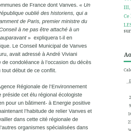
 communes de France dont Vanves. «
Un
III,
épublique oublié des historiens, qui a
Ce 
amment de Paris, premier ministre du
LE
 Conseil à ne pas être attaché à un
su
 auparavant
» expliquera t-il en
itique. Le Conseil Municipal de Vanves
Ao
uru, avait adressé à André Viviani
re de condoléance à l’occasion du décès
Cal
 tout début de ce conflit.
gence Régionale de l’Environnement
 préside cet élu régional écologiste
en pour un bâtiment- à Energie positive
maintenant l’habitude de relier Vanves et
1
ailler dans cette cité régionale de
2
d’autres organismes spécialisées dans
3