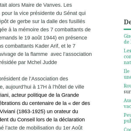
ait alors Maire de Vanves. Les
pour la vice présidente du Sénat qui
De
ôt de gerbe sur la dalle des fusillés
gée à la mémoire des 7 combattants de
Gis
Allemands le 19 août 1944) en présence
de 
s combattants Kader Arif, et le 7
Les
ravivage de la flamme avec l’association
com
nat
présidée par Mchel Judde
Ile
une
président de l’Association des
Rou
 aujourd’hui à 17H à l’hôtel de ville
su
iani, acteur politique de la Grande
Aud
ébrations du centenaire de la « der des
vac
é Viviani (1863-1925) un orateur du
Pe
dent du Conseil lors de la déclaration
pub
é l’acte de mobilisation du 1er Août
Coe