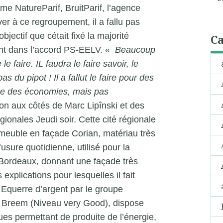
e NatureParif, BruitParif, l’agence
r à ce regroupement, il a fallu pas
bjectif que cétait fixé la majorité
Ca
vant dans l’accord PS-EELV. «
Beaucoup
e faire. IL faudra le faire savoir, le
as du pipot ! Il a fallut le faire pour des
ire des économies, mais pas
on aux côtés de Marc Lipînski et des
ionales Jeudi soir. Cette cité régionale
immeuble en façade Corian, matériau très
’usure quotidienne, utilisé pour la
Bordeaux, donnant une façade très
 explications pour lesquelles il fait
 Equerre d’argent par le groupe
et Breem (Niveau very Good), dispose
es permettant de produite de l’énergie,