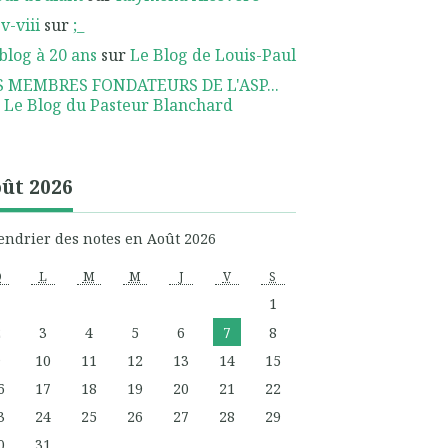
 v-viii
sur
;_
blog à 20 ans
sur
Le Blog de Louis-Paul
S MEMBRES FONDATEURS DE L'ASP...
r
Le Blog du Pasteur Blanchard
ût 2026
endrier des notes en Août 2026
D
L
M
M
J
V
S
1
2
3
4
5
6
7
8
9
10
11
12
13
14
15
6
17
18
19
20
21
22
3
24
25
26
27
28
29
0
31