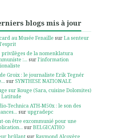
rniers blogs mis à jour
card au Musée Fenaille
sur
La senteur
l'esprit
 privilèges de la nomenklatura
muniste :...
sur
l'information
ionaliste
 de Groix : le journaliste Erik Tegnér
...
sur
SYNTHESE NATIONALE
ge sur Rouge (Sara, cuisine Dolomites)
r
Latitude
io‑Technica ATH‑M50x : le son des
ances...
sur
upgradepc
ut-on être excommunié pour une
lication...
sur
BELGICATHO
ur brûlant
sur
Raymond Alcovère