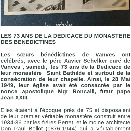
LES 7
3
ANS DE LA DEDICACE DU MONASTERE
DES BENEDICTINES
Les sœurs bénédictines de
V
anves
ont
célébrés, avec le pére Xavier Schelker curé de
Vanves , samedi,
les 7
3
ans de la Dédicace de
leur monastère Saint Bathilde
et surtout de la
consécration de leur chapelle
. Ainsi,
le
28 Mai
1949, leur église a
vait
été consacrée par le
nonce apostolique Mgr Roncalli, futur pape
Jean XXIII.
Elles étaient à l’époque prés de 75 et disposaient
de leur premier véritable monastère construit entre
1934-36 par les fréres Perret et le moine architecte
Don Paul Bellot (1876-1944) qui a véritablement