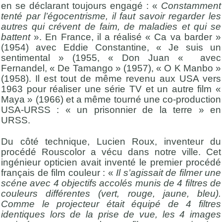
en se déclarant toujours engagé : «
Constamment
tenté par l’égocentrisme, il faut savoir regarder les
autres qui crévent de faim, de maladies et qui se
battent
». En France, il a réalisé « Ca va barder »
(1954) avec Eddie Constantine, « Je suis un
sentimental » (1955, « Don Juan « avec
Fernandel, « De Tamango » (1957), « O K Manbo »
(1958). Il est tout de même revenu aux USA vers
1963 pour réaliser une série TV et un autre film «
Maya » (1966) et a même tourné une co-production
USA-URSS : « un prisonnier de la terre » en
URSS.
Du côté technique, Lucien Roux, inventeur du
procédé Rouscolor a vécu dans notre ville. Cet
ingénieur opticien avait inventé le premier procédé
français de film couleur : «
Il s’agissait de filmer une
scéne avec 4 objectifs accolés munis de 4 filtres de
couleurs différentes (vert, rouge, jaune, bleu).
Comme le projecteur était équipé de 4 filtres
identiques lors de la prise de vue, les 4 images