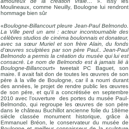
amoureux de la création vraie…
». Issy les
Moulineaux, comme Neuilly, Boulogne lui rendront
hommage bien sûr
«
Boulogne-Billancourt pleure Jean-Paul Belmondo.
La Ville perd un ami : acteur incontournable des
célèbres studios de cinéma boulonnais et donateur,
avec sa sœur Muriel et son frère Alain, du fonds
d’œuvres sculptées par son père Paul.. Jean-Paul
Belmondo a permis la création du musée qui lui est
consacré. Le nom de Belmondo est à jamais lié à
Boulogne-Billancourt
» tweetait PC Baguet, son
maire. Il avait fait don de toutes les œuvres de son
père à la ville de Boulogne, car il a nourri durant
des années, le projet de rendre public les œuvres
de son pére, et qu’il a concrétisée en septembre
2010 avec l’ouverture des portes du musée Paul-
Belmondo, qui regroupe les œuvres de son pére
dans le château Buchillot ancienne folie du 18ème
siècle classée monument historique, grâce à
Emmanuel Bréon, le conservateur du musée de
Boulogne et meilleur connaisseur de la sculpture