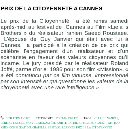
PRIX DE LA CITOYENNETE A CANNES
Le prix de la Citoyenneté a été remis samedi
après-midi au festival de Cannes au Film «Liela ‘s
Brothers » du réalisateur iranien Saeed Roustaee.
L’épouse de Guy Janvier qui était avec lui à
Cannes, a participé à la création de ce prix qui
célèbre l'engagement d'un réalisateur et d'un
scénariste en faveur des valeurs citoyennes qu'il
incarne. Le jury présidé par le réalisateur Roland
Joffé, parme d’or e 1986 pour son film «Mission», «
a été convaincu par ce film virtuose, impressionné
par son intensité et qui questionne les valeurs de la
citoyenneté avec une rare intelligence
»
LIEN PERMANENT
CATÉGORIES :
CINEMA
,
EGLISE
TAGS :
VILLE DE VANVES
,
BÉNÉDICTINES DE VANVES
,
MONASTÈRE SAINTE BATHILDE
,
MGR RONCALLI (PAPE JEAN
XXIII)
,
CONSÉCRATION
,
CHAPELLE
,
FESTIVAL ECANNES
,
PRIX DE LA CITOYENNETÉ