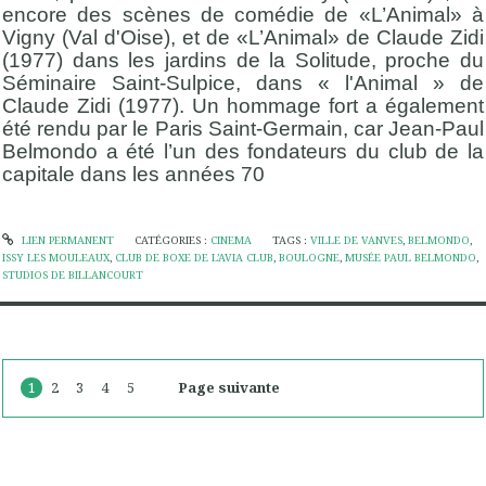
encore des scènes de comédie de «L’Animal» à
Vigny (Val d'Oise), et de «L’Animal» de Claude Zidi
(1977) dans les jardins de la Solitude, proche du
Séminaire Saint-Sulpice, dans « l'Animal » de
Claude Zidi (1977). Un hommage fort a également
été rendu par le Paris Saint-Germain, car Jean-Paul
Belmondo a été l’un des fondateurs du club de la
capitale dans les années 70
LIEN PERMANENT
CATÉGORIES :
CINEMA
TAGS :
VILLE DE VANVES
,
BELMONDO
,
ISSY LES MOULEAUX
,
CLUB DE BOXE DE L’AVIA CLUB
,
BOULOGNE
,
MUSÉE PAUL BELMONDO
,
STUDIOS DE BILLANCOURT
1
2
3
4
5
Page suivante