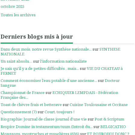
octobre 2025
Toutes les archives
Derniers blogs mis à jour
Dans deux mois, notre revue Synthèse nationale...
sur
SYNTHESE
NATIONALE
Un saint absolu…
sur
l'information nationaliste
Je sais qu'il y a de petites difficultés , mais...
sur
VIE DU CHATEAU à
FERNEY
Comment économiser l’eau potable d’une ancienne...
sur
Docteur
Sangsue
Championnat de France
sur
ECHIQUIER LEMPDAIS - Fédération
Française des...
Toast de chèvre frais et betterave
sur
Cuisine Toulousaine et Occitane
Questionnement (7)
sur
Court, toujours !
Biographie: Journal de classe journal d'une vie
sur
Post & Scriptum
Respice Domine in testamentum tuum (Introit du...
sur
BELGICATHO
Mougeons, moutruches et muselières (636)
sur
ET POURQUOI DONC ?