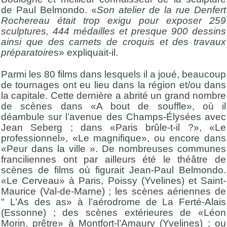
de Paul Belmondo. «
Son atelier de la rue Denfert
Rochereau était trop exigu pour exposer 259
sculptures, 444 médailles et presque 900 dessins
ainsi que des carnets de croquis et des travaux
préparatoire
s» expliquait-il.
Parmi les 80 films dans lesquels il a joué, beaucoup
de tournages ont eu lieu dans la région et/ou dans
la capitale. Cette dernière a abrité un grand nombre
de scènes dans «A bout de souffle», où il
déambule sur l’avenue des Champs-Élysées avec
Jean Seberg ; dans «Paris brûle-t-il ?», «Le
professionnel», «Le magnifique», ou encore dans
«Peur dans la ville ». De nombreuses communes
franciliennes ont par ailleurs été le théâtre de
scènes de films où figurait Jean-Paul Belmondo.
«Le Cerveau» à Paris, Poissy (Yvelines) et Saint-
Maurice (Val-de-Marne) ; les scènes aériennes de
" L’As des as» à l’aérodrome de La Ferté-Alais
(Essonne) ; des scènes extérieures de «Léon
Morin, prêtre» à Montfort-l’Amaury (Yvelines) ; ou