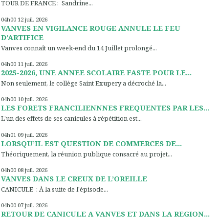
TOUR DE FRANCE : Sandrine...
04h00
12
juil. 2026
VANVES EN VIGILANCE ROUGE ANNULE LE FEU
D’ARTIFICE
Vanves connaît un week-end du 14 Juillet prolongé...
04h00
11
juil. 2026
2025-2026, UNE ANNEE SCOLAIRE FASTE POUR LE...
Non seulement, le collège Saint Exupery a décroché la...
04h00
10
juil. 2026
LES FORETS FRANCILIENNNES FREQUENTES PAR LES...
L’un des effets de ses canicules à répétition est...
04h01
09
juil. 2026
LORSQU’IL EST QUESTION DE COMMERCES DE...
Théoriquement, la réunion publique consacré au projet...
04h00
08
juil. 2026
VANVES DANS LE CREUX DE L’OREILLE
CANICULE : À la suite de l'épisode...
04h00
07
juil. 2026
RETOUR DE CANICULE A VANVES ET DANS LA REGION...