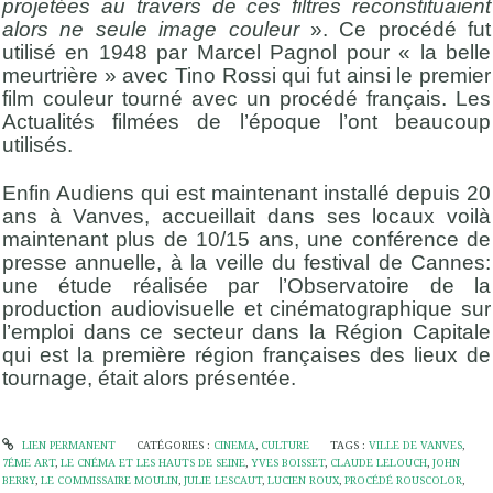
projetées au travers de ces filtres reconstituaient
alors ne seule image couleur
». Ce procédé fut
utilisé en 1948 par Marcel Pagnol pour « la belle
meurtrière » avec Tino Rossi qui fut ainsi le premier
film couleur tourné avec un procédé français. Les
Actualités filmées de l’époque l’ont beaucoup
utilisés.
Enfin Audiens qui est maintenant installé depuis 20
ans à Vanves, accueillait dans ses locaux voilà
maintenant plus de 10/15 ans, une conférence de
presse annuelle, à la veille du festival de Cannes:
une étude réalisée par l’Observatoire de la
production audiovisuelle et cinématographique sur
l’emploi dans ce secteur dans la Région Capitale
qui est la première région françaises des lieux de
tournage, était alors présentée.
LIEN PERMANENT
CATÉGORIES :
CINEMA
,
CULTURE
TAGS :
VILLE DE VANVES
,
7ÉME ART
,
LE CNÉMA ET LES HAUTS DE SEINE
,
YVES BOISSET
,
CLAUDE LELOUCH
,
JOHN
BERRY
,
LE COMMISSAIRE MOULIN
,
JULIE LESCAUT
,
LUCIEN ROUX
,
PROCÉDÉ ROUSCOLOR
,