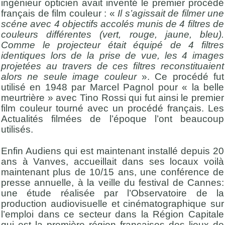
ingénieur opticien avait inventé le premier procédé
français de film couleur : «
Il s’agissait de filmer une
scéne avec 4 objectifs accolés munis de 4 filtres de
couleurs différentes (vert, rouge, jaune, bleu).
Comme le projecteur était équipé de 4 filtres
identiques lors de la prise de vue, les 4 images
projetées au travers de ces filtres reconstituaient
alors ne seule image couleur
». Ce procédé fut
utilisé en 1948 par Marcel Pagnol pour « la belle
meurtrière » avec Tino Rossi qui fut ainsi le premier
film couleur tourné avec un procédé français. Les
Actualités filmées de l’époque l’ont beaucoup
utilisés.
Enfin Audiens qui est maintenant installé depuis 20
ans à Vanves, accueillait dans ses locaux voilà
maintenant plus de 10/15 ans, une conférence de
presse annuelle, à la veille du festival de Cannes:
une étude réalisée par l’Observatoire de la
production audiovisuelle et cinématographique sur
l’emploi dans ce secteur dans la Région Capitale
qui est la première région françaises des lieux de