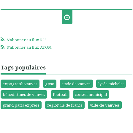
S'abonner au flux RSS
S'abonner au flux ATOM
Tags populaires
expograph vanves
gpso
stade de vanves
lycée michelet
bénédictines de vanves
football
conseil municipal
grand paris express
région ile de france
ville de vanves