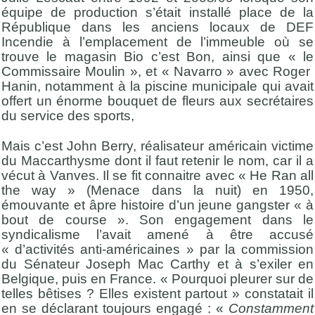
équipe de production s’était installé place de la
République dans les anciens locaux de DEF
Incendie à l’emplacement de l’immeuble où se
trouve le magasin Bio c’est Bon, ainsi que « le
Commissaire Moulin », et « Navarro » avec Roger
Hanin, notamment à la piscine municipale qui avait
offert un énorme bouquet de fleurs aux secrétaires
du service des sports,
Mais c’est John Berry, réalisateur américain victime
du Maccarthysme dont il faut retenir le nom, car il a
vécut à Vanves. Il se fit connaitre avec « He Ran all
the way » (Menace dans la nuit) en 1950,
émouvante et âpre histoire d’un jeune gangster « à
bout de course ». Son engagement dans le
syndicalisme l’avait amené à être accusé
« d’activités anti-américaines » par la commission
du Sénateur Joseph Mac Carthy et à s’exiler en
Belgique, puis en France. « Pourquoi pleurer sur de
telles bêtises ? Elles existent partout » constatait il
en se déclarant toujours engagé : «
Constamment