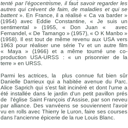
tenté par l’égocentrisme, il faut savoir regarder les
autres qui crévent de faim, de maladies et qui se
battent
». En France, il a réalisé « Ca va barder »
(1954) avec Eddie Constantine, « Je suis un
sentimental » (1955, « Don Juan « avec
Fernandel, « De Tamango » (1957), « O K Manbo »
(1958). Il est tout de même revenu aux USA vers
1963 pour réaliser une série Tv et un autre film
« Maya » (1966) et a même tourné une co-
production USA-URSS : « un prisonnier de la
terre » en URSS.
Parmi les actrices, la plus connue fut bien sûr
Danielle Darrieux qui a habitée avenue du Parc.
Alice Saprich
qui s'est fait incinéré et dont l'urne a
été installée dans le jardin d'un petit pavillon prés
de l'église Saint François d'Assise, par son neveu
par alliance. Des vanvéens se souviennent l'avoir
vu en rolls avec Thierry le Luron, faire ses courses
dans l'ancienne épicerie de la rue Louis Blanc.