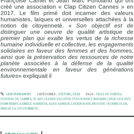
Françoise Camet et Jean Marc Portolano qui ont
créé une association « Clap Citizen Cannes » en
2017. Le film primé doit incarner des valeurs
humanistes, laïques et universelles attachées à la
notion de citoyenneté. «
Son objectif est de
distinguer une oeuvre de qualité artistique de
premier plan qui exalte les vertus de la richesse
humaine individuelle et collective, les engagements
solidaires en faveur des femmes et des hommes,
ainsi que la préservation des ressources de notre
planète associées à la défense de la qualité
environnementale en faveur des générations
futures
» expliquait il
LIEN PERMANENT
CATÉGORIES :
CULTURE
,
FILM
TAGS :
VILLE DE VANVES
,
FESTIVAL DE CANNES
,
7E ART
,
CLAUDE LELOUCH
,
YVES BOISSET
,
NAVARRO
,
JULIE LESCAUT
,
JOHN BERRY
,
DANIÉLE DARRIEUX
,
ALICE SAPRICH
,
LUCIEN ROUX
,
PROCÉDÉ TECHNICOLOR
,
PRIX DE LA CITOYENNETÉ.