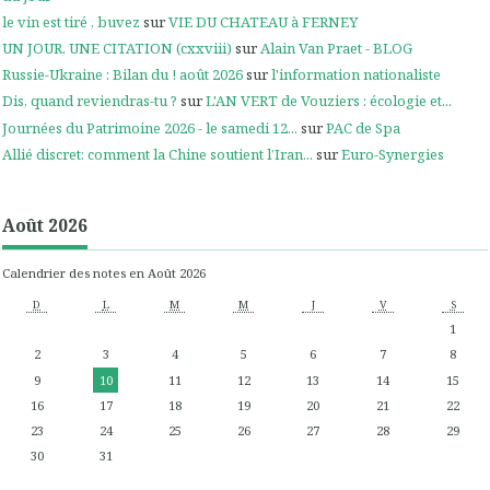
le vin est tiré , buvez
sur
VIE DU CHATEAU à FERNEY
UN JOUR, UNE CITATION (cxxviii)
sur
Alain Van Praet - BLOG
Russie-Ukraine : Bilan du ! août 2026
sur
l'information nationaliste
Dis, quand reviendras-tu ?
sur
L'AN VERT de Vouziers : écologie et...
Journées du Patrimoine 2026 - le samedi 12...
sur
PAC de Spa
Allié discret: comment la Chine soutient l’Iran...
sur
Euro-Synergies
Août 2026
Calendrier des notes en Août 2026
D
L
M
M
J
V
S
1
2
3
4
5
6
7
8
9
10
11
12
13
14
15
16
17
18
19
20
21
22
23
24
25
26
27
28
29
30
31