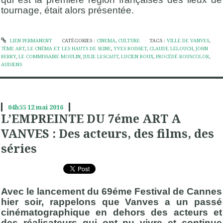
tournage, était alors présentée.
LIEN PERMANENT
CATÉGORIES :
CINEMA
,
CULTURE
TAGS :
VILLE DE VANVES
,
7ÉME ART
,
LE CNÉMA ET LES HAUTS DE SEINE
,
YVES BOISSET
,
CLAUDE LELOUCH
,
JOHN
BERRY
,
LE COMMISSAIRE MOULIN
,
JULIE LESCAUT
,
LUCIEN ROUX
,
PROCÉDÉ ROUSCOLOR
,
AUDIENS
04h55
12
mai 2016
L’EMPREINTE DU 7éme ART A
VANVES : Des acteurs, des films, des
séries
Avec le lancement du 69éme Festival de Cannes
hier soir, rappelons que Vanves a un passé
cinématographique en dehors des acteurs et
des réalisateurs qui ont pu vivre et continue