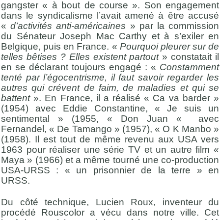
gangster « à bout de course ». Son engagement
dans le syndicalisme l’avait amené à être accusé
«
d’activités anti-américaines
» par la commission
du Sénateur Joseph Mac Carthy et à s’exiler en
Belgique, puis en France. «
Pourquoi pleurer sur de
telles bêtises ? Elles existent partout
» constatait il
en se déclarant toujours engagé : «
Constamment
tenté par l’égocentrisme, il faut savoir regarder les
autres qui crévent de faim, de maladies et qui se
battent
». En France, il a réalisé « Ca va barder »
(1954) avec Eddie Constantine, « Je suis un
sentimental » (1955, « Don Juan « avec
Fernandel, « De Tamango » (1957), « O K Manbo »
(1958). Il est tout de même revenu aux USA vers
1963 pour réaliser une série TV et un autre film «
Maya » (1966) et a même tourné une co-production
USA-URSS : « un prisonnier de la terre » en
URSS.
Du côté technique, Lucien Roux, inventeur du
procédé Rouscolor a vécu dans notre ville. Cet