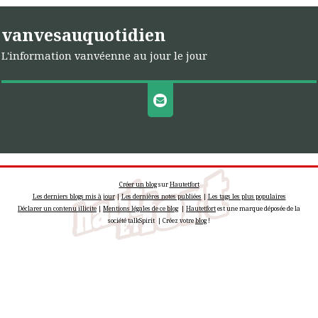
vanvesauquotidien
L'information vanvéenne au jour le jour
Créer un blog
sur
Hautetfort
Les derniers blogs mis à jour
|
Les dernières notes publiées
|
Les tags les plus populaires
Déclarer un contenu illicite
|
Mentions légales de ce blog
|
Hautetfort
est une marque déposée de la
société talkSpirit | Créez votre
blog
!