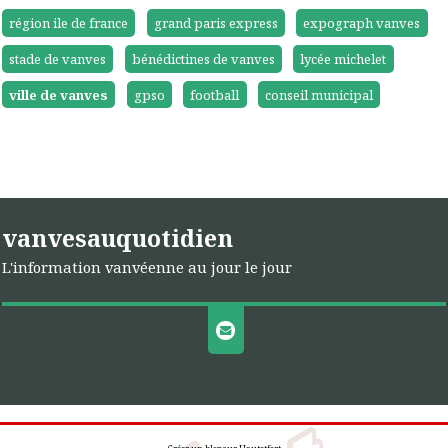
région ile de france
grand paris express
expograph vanves
stade de vanves
bénédictines de vanves
lycée michelet
ville de vanves
gpso
football
conseil municipal
vanvesauquotidien
L'information vanvéenne au jour le jour