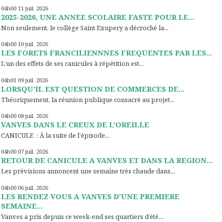
04h00
11
juil. 2026
2025-2026, UNE ANNEE SCOLAIRE FASTE POUR LE...
Non seulement, le collège Saint Exupery a décroché la...
04h00
10
juil. 2026
LES FORETS FRANCILIENNNES FREQUENTES PAR LES...
L’un des effets de ses canicules à répétition est...
04h01
09
juil. 2026
LORSQU’IL EST QUESTION DE COMMERCES DE...
Théoriquement, la réunion publique consacré au projet...
04h00
08
juil. 2026
VANVES DANS LE CREUX DE L’OREILLE
CANICULE : À la suite de l'épisode...
04h00
07
juil. 2026
RETOUR DE CANICULE A VANVES ET DANS LA REGION...
Les prévisions annoncent une semaine très chaude dans...
04h00
06
juil. 2026
LES RENDEZ VOUS A VANVES D’UNE PREMIERE
SEMAINE...
Vanves a pris depuis ce week-end ses quartiers d’été,...