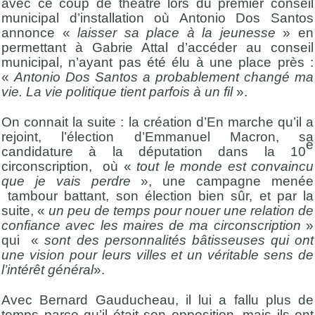
avec ce coup de théâtre lors du premier conseil
municipal d’installation où Antonio Dos Santos
annonce «
laisser sa place à la jeunesse
» en
permettant à Gabrie Attal d’accéder au conseil
municipal, n’ayant pas été élu à une place près :
«
Antonio Dos Santos a probablement changé ma
vie. La vie politique tient parfois à un fil
».
On connait la suite : la création d’En marche qu’il a
rejoint, l’élection d’Emmanuel Macron, sa
e
candidature à la députation dans la 10
circonscription, où «
tout le monde est convaincu
que je vais perdre
», une campagne menée
tambour battant, son élection bien sûr, et par la
suite, «
un peu de temps pour nouer une relation de
confiance avec les maires de ma circonscription
»
qui «
sont des personnalités bâtisseuses qui ont
une vision pour leurs villes et un véritable sens de
l’intérêt général
».
Avec Bernard Gauducheau, il lui a fallu plus de
temps parce qu’il était son opposition, mais ils ont