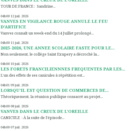
TOUR DE FRANCE : Sandrine...
04h00
12
juil. 2026
VANVES EN VIGILANCE ROUGE ANNULE LE FEU
D’ARTIFICE
Vanves connaît un week-end du 14 Juillet prolongé...
04h00
11
juil. 2026
2025-2026, UNE ANNEE SCOLAIRE FASTE POUR LE...
Non seulement, le collège Saint Exupery a décroché la...
04h00
10
juil. 2026
LES FORETS FRANCILIENNNES FREQUENTES PAR LES...
L’un des effets de ses canicules à répétition est...
04h01
09
juil. 2026
LORSQU’IL EST QUESTION DE COMMERCES DE...
Théoriquement, la réunion publique consacré au projet...
04h00
08
juil. 2026
VANVES DANS LE CREUX DE L’OREILLE
CANICULE : À la suite de l'épisode...
04h00
07
juil. 2026