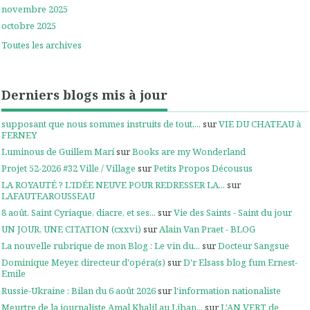
novembre 2025
octobre 2025
Toutes les archives
Derniers blogs mis à jour
supposant que nous sommes instruits de tout,...
sur
VIE DU CHATEAU à
FERNEY
Luminous de Guillem Marí
sur
Books are my Wonderland
Projet 52-2026 #32 Ville / Village
sur
Petits Propos Décousus
LA ROYAUTÉ ? L'IDÉE NEUVE POUR REDRESSER LA...
sur
LAFAUTEAROUSSEAU
8 août. Saint Cyriaque, diacre, et ses...
sur
Vie des Saints - Saint du jour
UN JOUR, UNE CITATION (cxxvi)
sur
Alain Van Praet - BLOG
La nouvelle rubrique de mon Blog : Le vin du...
sur
Docteur Sangsue
Dominique Meyer, directeur d'opéra(s)
sur
D'r Elsass blog fum Ernest-
Emile
Russie-Ukraine : Bilan du 6 août 2026
sur
l'information nationaliste
Meurtre de la journaliste Amal Khalil au Liban...
sur
L'AN VERT de