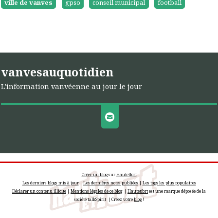
ville de vanves
gpso
conseil municipal
football
vanvesauquotidien
L'information vanvéenne au jour le jour
Créer un blog
sur
Hautetfort
Les derniers blogs mis à jour
|
Les dernières notes publiées
|
Les tags les plus populaires
Déclarer un contenu illicite
|
Mentions légales de ce blog
|
Hautetfort
est une marque déposée de la
société talkSpirit | Créez votre
blog
!