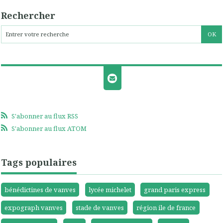
Rechercher
S'abonner au flux RSS
S'abonner au flux ATOM
Tags populaires
bénédictines de vanves
lycée michelet
grand paris express
expograph vanves
stade de vanves
région ile de france