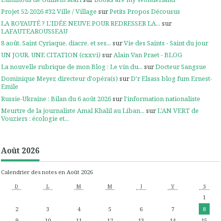
Projet 52-2026 #32 Ville / Village
sur
Petits Propos Décousus
LA ROYAUTÉ ? L'IDÉE NEUVE POUR REDRESSER LA...
sur
LAFAUTEAROUSSEAU
8 août. Saint Cyriaque, diacre, et ses...
sur
Vie des Saints - Saint du jour
UN JOUR, UNE CITATION (cxxvi)
sur
Alain Van Praet - BLOG
La nouvelle rubrique de mon Blog : Le vin du...
sur
Docteur Sangsue
Dominique Meyer, directeur d'opéra(s)
sur
D'r Elsass blog fum Ernest-
Emile
Russie-Ukraine : Bilan du 6 août 2026
sur
l'information nationaliste
Meurtre de la journaliste Amal Khalil au Liban...
sur
L'AN VERT de
Vouziers : écologie et...
Août 2026
Calendrier des notes en Août 2026
D
L
M
M
J
V
S
1
2
3
4
5
6
7
8
9
10
11
12
13
14
15