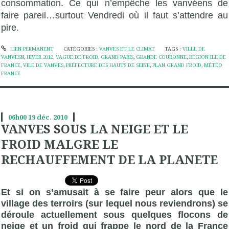
consommation. Ce qui n’empêche les vanvéens de
faire pareil…surtout Vendredi où il faut s’attendre au
pire.
LIEN PERMANENT
CATÉGORIES :
VANVES ET LE CLIMAT
TAGS :
VILLE DE
VANVESN
,
HIVER 2012
,
VAGUE DE FROID
,
GRAND PARIS
,
GRANDE COURONNE
,
RÉGION ILE DE
FRANCE
,
VILE DE VANVES
,
PRÉFECTURE DES HAUTS DE SEINE
,
PLAN GRAND FROID
,
MÉTÉO
FRANCE
06h00
19
déc. 2010
VANVES SOUS LA NEIGE ET LE
FROID MALGRE LE
RECHAUFFEMENT DE LA PLANETE
Et si on s’amusait à se faire peur alors que le
village des terroirs (sur lequel nous reviendrons) se
déroule actuellement sous quelques flocons de
neige et un froid qui frappe le nord de la France