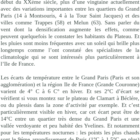
début du XXéme siécle, plus d’une vingtaine actuellement
avec des variations importantes entre les quartiers du Grand
Paris (14 à Montsouris, 4 à la Tour Saint Jacques) et des
villes comme Trappes (58) et Melun (63). Sans parler du
vent dont la densification augmente les effets, comme
peuvent quelquefois le constater les habitants du Plateau. Et
les pluies sont moins fréquentes avec un soleil qui brille plus
longtemps comme l’ont constaté des spécialistes de la
climatologie qui se sont intéressés plus particulièrement à
l’Ile de France.
Les écarts de température entre le Grand Paris (Paris et son
agglomération) et la région Ile de France (Grande Couronne)
varient de 4° C à 6 C° en hiver. Et ses 2°C d’écart se
vérifient si vous montez sur le plateau de Clamart à Béclére,
ou du plessis dans la zone d’activité par exemple. Et c’est
particulièrement visible en hiver, car cet écart peut être de
14°C entre un quartier très dense du Grand Paris et une
vallée verdoyante et peu habité des Yvelines. Et notamment
pour les températures nocturnes : les points les plus chauds
sont le 9éme arrondissement de Paris (1°C à 1,5°C en plus)