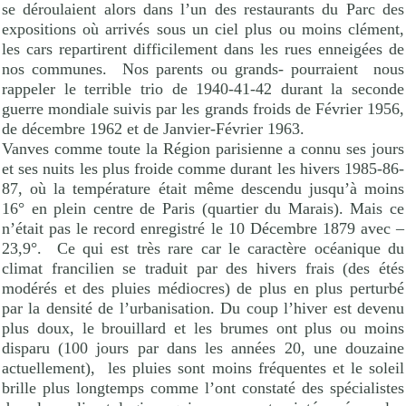
se déroulaient alors dans l’un des restaurants du Parc des
expositions où arrivés sous un ciel plus ou moins clément,
les cars repartirent difficilement dans les rues enneigées de
nos communes.
Nos parents ou grands- pourraient
nous
rappeler le terrible trio de 1940-41-42 durant la seconde
guerre mondiale suivis par les grands froids de Février 1956,
de décembre 1962 et de Janvier-Février 1963.
Vanves comme toute la Région parisienne a connu ses jours
et ses nuits les plus froide comme durant les hivers 1985-86-
87, où la température était même descendu jusqu’à moins
16° en plein centre de Paris (quartier du Marais). Mais ce
n’était pas le record enregistré le 10 Décembre 1879 avec –
23,9°.
Ce qui est très rare car le caractère océanique du
climat francilien se traduit par des hivers frais (des étés
modérés et des pluies médiocres) de plus en plus perturbé
par la densité de l’urbanisation. Du coup l’hiver est devenu
plus doux, le brouillard et les brumes ont plus ou moins
disparu (100 jours par dans les années 20, une douzaine
actuellement),
les pluies sont moins fréquentes et le soleil
brille plus longtemps comme l’ont constaté des spécialistes