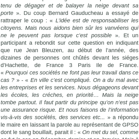
tenu de dégager et de balayer la neige devant sa
porte
». Du coup Bernard Gauducheau a essayé de
rattraper le coup : «
L’idée est de responsabiliser les
citoyens. Mais nous aidons bien sûr les vanvéens qui
ne le peuvent pas lorsque c’est possible
». Et un
participant a rebondit sur cette question en indiquant
que rue Jean Bleuzen, au début de l’année, des
dizaines de personnes ont chûtés devant les siéges
d’Hachette, de France 3 Paris Ile de France.
«
Pourquoi ces sociétés ne font pas leur travail dans ce
cas ?
» - «
En ville c’est compliqué. On a du mal avec
les entreprises et les services. Nous dégageons devant
les écoles, les créches, en priorité… Mais la neige
tombe partout. Il faut partir du principe qu’on n’est pas
une assurance risque. Et nous faisons de l’information
vis-à-vis des sociétés, des services etc...
» a répondu
le maire en laissant la parole au représentant de GPSO
dont le sang bouillait, parait il : «
On met du sel, comme