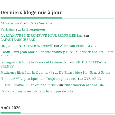
Derniers blogs mis à jour
*Algériennes*
sur
Carré Verlaine
Verbatim
sur
Le Bouquineur
LA ROYAUTÉ ? L'IDÉE NEUVE POUR REDRESSER LA...
sur
LAFAUTEAROUSSEAU
UN JOUR, UNE CITATION (cxxvii)
sur
Alain Van Praet - BLOG
9 août. Saint Jean-Marie-Baptiste Vianney, curé...
sur
Vie des Saints - Saint
du jour
les regrets de toute la France et l'estime de...
sur
VIE DU CHATEAU à
FERNEY
Mulhouse libérée… brièvement !
sur
D'r Elsass blog fum Ernest-Emile
Humour²²² La pratique du « Toujours plus » ne...
sur
XYZ, ABCD
Russie Ukraine : Bilan du 7 août 2026
sur
l'information nationaliste
Ce mois-ci, au ciné-club...
sur
le croquis de côté
Août 2026