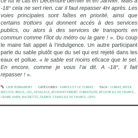
ce fut le cas en Décembre dernier et en Janvier. Mais à
-18° cela ne sert rien, car il faut repasser 4H après. Les
voies principales sont faîtes en priorité, ainsi que
certains trottoirs qui donnent accés à des services
publics, ou alors à des services de transports en
commun comme l’îlot du métro ou la gare !
». Du coup
le maire fait appel à l’indulgence. Un autre participant
parle du sable plutôt que du sel qui est rejeté dans les
eaux et pollue. «
le sable est moins eficace que le sel.
En encore, comme je vous l’ai dit. A -18°, il fait
repasser !
».
LIEN PERMANENT
CATÉGORIES :
VANVES ET LE CLIMAT
TAGS :
CLIMAT
,
HIVER
PRÉCOCE
,
NEIGE
,
GEL
,
DÉSALAGE
,
RÉCHAUFFEMENT CLIMATIQUE
,
RÉGION ILE DE FRANCE
,
GRAND PARIS
,
HACHETTE
,
FRANCE 3 PARIS ILE DE FRANCE
,
GPSO