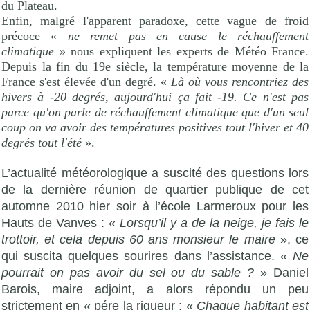
du Plateau.
Enfin, malgré l'apparent paradoxe, cette vague de froid
précoce «
ne remet pas en cause le réchauffement
climatique
» nous expliquent les experts de Météo France.
Depuis la fin du 19e siècle, la température moyenne de la
France s'est élevée d'un degré. «
Là où vous rencontriez des
hivers à -20 degrés, aujourd'hui ça fait -19. Ce n'est pas
parce qu'on parle de réchauffement climatique que d'un seul
coup on va avoir des températures positives tout l'hiver et 40
degrés tout l'été
».
L’actualité météorologique a suscité des questions lors
de la dernière réunion de quartier publique de cet
automne 2010 hier soir à l’école Larmeroux pour les
Hauts de Vanves : «
Lorsqu’il y a de la neige, je fais le
trottoir, et cela depuis 60 ans monsieur le maire
», ce
qui suscita quelques sourires dans l’assistance. «
Ne
pourrait on pas avoir du sel ou du sable ?
» Daniel
Barois, maire adjoint, a alors répondu un peu
strictement en « pére la rigueur : «
Chaque habitant est