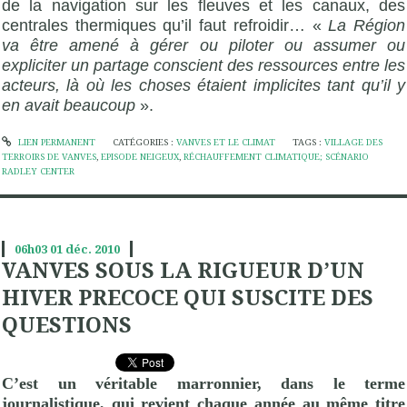
de la navigation sur les fleuves et les canaux, des
centrales thermiques qu’il faut refroidir… «
La Région
va être amené à gérer ou piloter ou assumer ou
expliciter un partage conscient des ressources entre les
acteurs, là où les choses étaient implicites tant qu’il y
en avait beaucoup
».
LIEN PERMANENT
CATÉGORIES :
VANVES ET LE CLIMAT
TAGS :
VILLAGE DES
TERROIRS DE VANVES
,
EPISODE NEIGEUX
,
RÉCHAUFFEMENT CLIMATIQUE; SCÉNARIO
RADLEY CENTER
06h03
01
déc. 2010
VANVES SOUS LA RIGUEUR D’UN
HIVER PRECOCE QUI SUSCITE DES
QUESTIONS
C’est un véritable marronnier, dans le terme
journalistique, qui revient chaque année au même titre