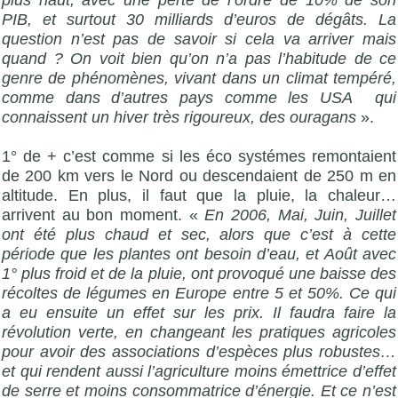
plus haut, avec une perte de l’ordre de 10% de son
PIB, et surtout 30 milliards d’euros de dégâts. La
question n’est pas de savoir si cela va arriver mais
quand ? On voit bien qu’on n’a pas l’habitude de ce
genre de phénomènes, vivant dans un climat tempéré,
comme dans d’autres pays comme les USA
qui
connaissent un hiver très rigoureux, des ouragans
».
1° de + c’est comme si les éco systémes remontaient
de
200 km
vers le Nord ou descendaient de
250 m
en
altitude. En plus, il faut que la pluie, la chaleur…
arrivent au bon moment. «
En 2006, Mai, Juin, Juillet
ont été plus chaud et sec, alors que c’est à cette
période que les plantes ont besoin d’eau, et Août avec
1° plus froid et de la pluie, ont provoqué une baisse des
récoltes de légumes en Europe entre 5 et 50%. Ce qui
a eu ensuite un effet sur les prix. Il faudra faire la
révolution verte, en changeant les pratiques agricoles
pour avoir des associations d’espèces plus robustes…
et qui rendent aussi l’agriculture moins émettrice d’effet
de serre et moins consommatrice d’énergie. Et ce n’est