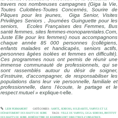
travers nos nombreuses campagnes (Giga la Vie,
Toutes Culottées-Toutes Concernés, Sourire de
Pâques pour les jeunes, Giga Senior, Visites
Priviléges Seniors , Journées Guinguette pour les
seniors, Ecoles Françaises des Femmes, Bus
santé femmes, sites femmes-monoparentales.Com,
Juste Elle pour les femmes) nous accompagnons
chaque année 85 000 personnes (collégiens,
enfants malades et handicapés, seniors actifs,
personnes âgées isolées et femmes en difficulté).
Ces programmes nous ont permis de réunir une
immense communauté de professionnels, qui se
sont rassemblés autour du désir de soigner,
d’instruire, d’accompagner, de responsabiliser les
populations dans leur vie personnelle, familiale et
professionnelle, dans l’écoute, le partage et le
respect mutuel »
explique-t-elle.
LIEN PERMANENT
CATÉGORIES :
SANTE
,
SENIORS
,
SOLIDARITE
,
VANVES ET LE
DÉPARTEMENT DES HAUTS DE SEINE
TAGS :
VILLE DE VANVES
,
GIGA SENIORS
,
INSTITUT
DES HAUTS DE SEINE
,
BENÉDICTINE DE KERPRINGENT DIRECTRICE-FONDATRICE
,