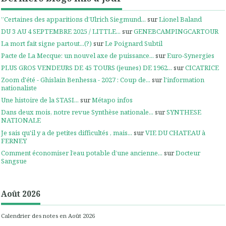
”Certaines des apparitions d’Ulrich Siegmund...
sur
Lionel Baland
DU 3 AU 4 SEPTEMBRE 2025 / LITTLE...
sur
GENEBCAMPINGCARTOUR
La mort fait signe partout...(?)
sur
Le Poignard Subtil
Pacte de La Mecque: un nouvel axe de puissance...
sur
Euro-Synergies
PLUS GROS VENDEURS DE 45 TOURS (jeunes) DE 1962...
sur
CICATRICE
Zoom d'été - Ghislain Benhessa - 2027 : Coup de...
sur
l'information
nationaliste
Une histoire de la STASI...
sur
Métapo infos
Dans deux mois, notre revue Synthèse nationale...
sur
SYNTHESE
NATIONALE
Je sais qu'il y a de petites difficultés , mais...
sur
VIE DU CHATEAU à
FERNEY
Comment économiser l’eau potable d’une ancienne...
sur
Docteur
Sangsue
Août 2026
Calendrier des notes en Août 2026