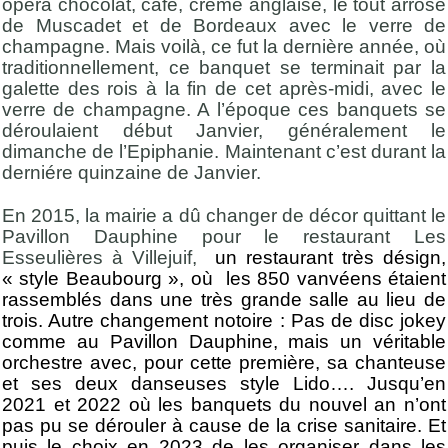
opéra chocolat, café, créme anglaise, le tout arrosé
de Muscadet et de Bordeaux avec le verre de
champagne. Mais voilà, ce fut la dernière année, où
traditionnellement, ce banquet se terminait par la
galette des rois à la fin de cet après-midi, avec le
verre de champagne. A l’époque ces banquets se
déroulaient début Janvier, généralement le
dimanche de l’Epiphanie. Maintenant c’est durant la
derniére quinzaine de Janvier.
En 2015, la mairie a dû changer de décor quittant le
Pavillon Dauphine pour le restaurant Les
Esseulières à Villejuif,
un restaurant très désign,
« style Beaubourg », où les 850 vanvéens étaient
rassemblés dans une très grande salle au lieu de
trois. Autre changement notoire : Pas de disc jokey
comme au Pavillon Dauphine, mais un véritable
orchestre avec, pour cette première, sa chanteuse
et ses deux danseuses style Lido…. Jusqu’en
2021 et 2022 où les banquets du nouvel an n’ont
pas pu se dérouler à cause de la crise sanitaire. Et
puis le choix en 2023 de les organiser dans les