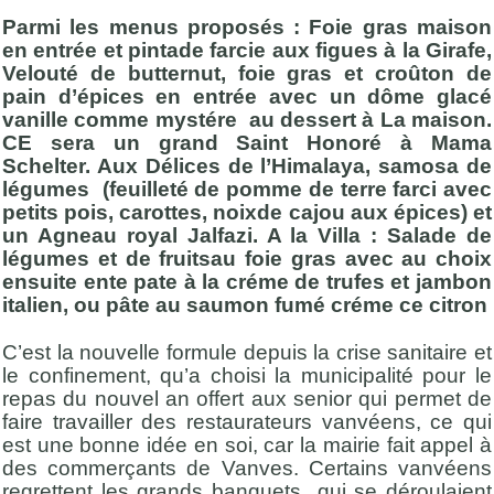
Parmi les menus proposés : Foie gras maison
en entrée et pintade farcie aux figues à la Girafe,
Velouté de butternut, foie gras et croûton de
pain d’épices en entrée avec un dôme glacé
vanille comme mystére au dessert à La maison.
CE sera un grand Saint Honoré à Mama
Schelter. Aux Délices de l’Himalaya, samosa de
légumes (feuilleté de pomme de terre farci avec
petits pois, carottes, noixde cajou aux épices) et
un Agneau royal Jalfazi. A la Villa : Salade de
légumes et de fruitsau foie gras avec au choix
ensuite ente pate à la créme de trufes et jambon
italien, ou pâte au saumon fumé créme ce citron
C’est la nouvelle formule depuis la crise sanitaire et
le confinement, qu’a choisi la municipalité pour le
repas du nouvel an offert aux senior qui permet de
faire travailler des restaurateurs vanvéens, ce qui
est une bonne idée en soi, car la mairie fait appel à
des commerçants de Vanves. Certains vanvéens
regrettent les grands banquets qui se déroulaient