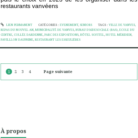
restaurants vanvéens
LIEN PERMANENT
CATÉGORIES :
EVENEMENT
,
SENIORS
TAGS :
VILLE DE VANVES
,
REPAS DU NOUVEL AN
,
MUNICIPALITÉ DE VANVES
,
BURAU D’AIDESOCIALE (BAS)
,
ECOLE DU
CENTRE
,
COLLÉE DARDENNE
,
PARC DES EXPOSITIONS
,
HÔTEL SOFITEL
,
HOTEL MÉRIDIEN
,
PAVILLLON DAUPHINE
,
RESTAURANT LES ESSEULIÈRES
1
2
3
4
Page suivante
À propos