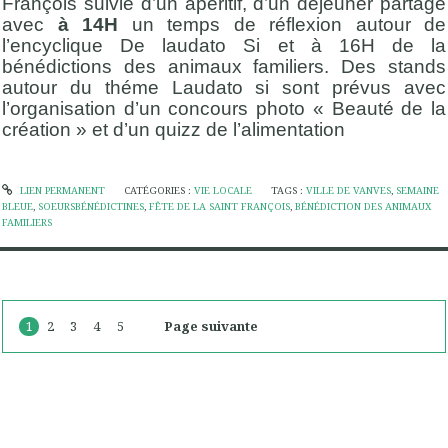
François suivie d’un apéritif, d’un déjeuner partagé
avec
à 14H
un temps de réflexion autour de
l’encyclique De laudato Si et à 16H de la
bénédictions des animaux familiers. Des stands
autour du théme Laudato si sont prévus avec
l’organisation d’un concours photo « Beauté de la
création » et d’un quizz de l’alimentation
LIEN PERMANENT
CATÉGORIES :
VIE LOCALE
TAGS :
VILLE DE VANVES
,
SEMAINE
BLEUE
,
SOEURSBÉNÉDICTINES
,
FÊTE DE LA SAINT FRANÇOIS
,
BÉNÉDICTION DES ANIMAUX
FAMILIERS
1
2
3
4
5
Page suivante