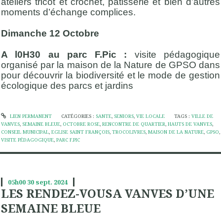
ateliers tricot et crochet, pâtisserie et bien d’autres
moments d’échange complices.
Dimanche 12 Octobre
A l0H30 au parc F.Pic :
visite pédagogique
organisé par la maison de la Nature de GPSO dans
pour découvrir la biodiversité et le mode de gestion
écologique des parcs et jardins
LIEN PERMANENT
CATÉGORIES :
SANTE
,
SENIORS
,
VIE LOCALE
TAGS :
VILLE DE
VANVES
,
SEMAINE BLEUE
,
OCTOBRE ROSE
,
RENCONTRE DE QUARTIER
,
HAUTS DE VANVES
,
CONSEIL MUNICIPAL
,
EGLISE SAINT FRANÇOIS
,
TROCOLIVRES
,
MAISON DE LA NATURE
,
GPSO
,
VISITE PÉDAGOGIQUE
,
PARC F.PIC
05h00
30
sept. 2024
LES RENDEZ-VOUSA VANVES D’UNE
SEMAINE BLEUE