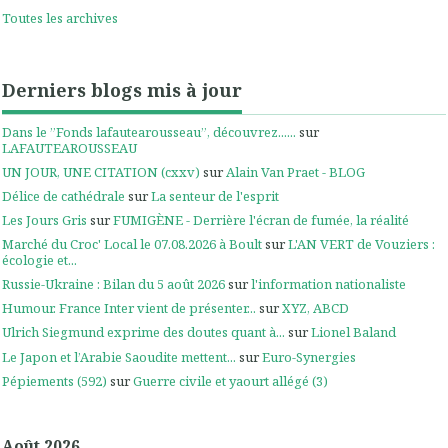
Toutes les archives
Derniers blogs mis à jour
Dans le ”Fonds lafautearousseau”, découvrez......
sur
LAFAUTEAROUSSEAU
UN JOUR, UNE CITATION (cxxv)
sur
Alain Van Praet - BLOG
Délice de cathédrale
sur
La senteur de l'esprit
Les Jours Gris
sur
FUMIGÈNE - Derrière l'écran de fumée, la réalité
Marché du Croc' Local le 07.08.2026 à Boult
sur
L'AN VERT de Vouziers :
écologie et...
Russie-Ukraine : Bilan du 5 août 2026
sur
l'information nationaliste
Humour. France Inter vient de présenter...
sur
XYZ, ABCD
Ulrich Siegmund exprime des doutes quant à...
sur
Lionel Baland
Le Japon et l’Arabie Saoudite mettent...
sur
Euro-Synergies
Pépiements (592)
sur
Guerre civile et yaourt allégé (3)
Août 2026