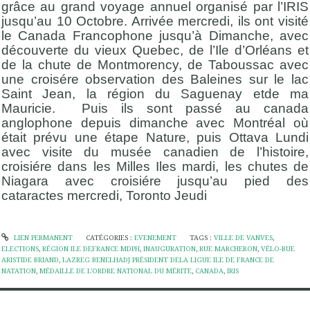
grâce au grand voyage annuel organisé par l’IRIS
jusqu’au 10 Octobre. Arrivée mercredi, ils ont visité
le Canada Francophone jusqu’à Dimanche, avec
découverte du vieux Quebec, de l’Ile d’Orléans et
de la chute de Montmorency, de Taboussac avec
une croisére observation des Baleines sur le lac
Saint Jean, la région du Saguenay etde ma
Mauricie. Puis ils sont passé au canada
anglophone depuis dimanche avec Montréal où
était prévu une étape Nature, puis Ottava Lundi
avec visite du musée canadien de l’histoire,
croisiére dans les Milles Iles mardi, les chutes de
Niagara avec croisiére jusqu’au pied des
cataractes mercredi, Toronto Jeudi
LIEN PERMANENT
CATÉGORIES :
EVENEMENT
TAGS :
VILLE DE VANVES
,
ELECTIONS
,
RÉGION ILE DEFRANCE MDPH
,
INAUGURATION
,
RUE MARCHERON
,
VÉLO-RUE
ARISTIDE BRIAND
,
LAZREG BENELHADJ PRÉSIDENT DELA LIGUE ILE DE FRANCE DE
NATATION
,
MÉDAILLE DE L’ORDRE NATIONAL DU MÉRITE
,
CANADA
,
IRIS