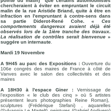
pointe du matin) que certains automobilistes
chercheraient à éviter en empruntant le circuit
malin de la rue Aristide Briand, quite à être en
infraction en l’empruntant à contre-sens dans
sa partie Diderot-René Cohe. «
Ces
comportements dangereux avaient déjà été
observés lors de la 1ière tranche des travaux.
La réalisation de contrôles serait bienvenue
»
suggére un internaute
.
Mardi 19 Novembre
A 9H45 au parc des Expositions :
Ouverture du
106e congrés des maires de France à côté de
Vanves avec le salon des collectivités et des
maires
A 18H30 à l’espace Giner :
Vernissage de
l’exposition « le club des cinq » où 5 artistes
présentent leurs photographies Reine Roman),
sculptures (Frédérique Stefani) , aquarelles
(Sylvannia Le Martelt), peintures (Gabriel Andivero)