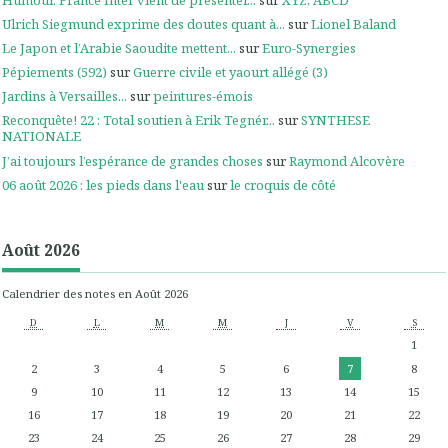
Ulrich Siegmund exprime des doutes quant à...
sur
Lionel Baland
Le Japon et l’Arabie Saoudite mettent...
sur
Euro-Synergies
Pépiements (592)
sur
Guerre civile et yaourt allégé (3)
Jardins à Versailles...
sur
peintures-émois
Reconquête! 22 : Total soutien à Erik Tegnér...
sur
SYNTHESE
NATIONALE
J’ai toujours l’espérance de grandes choses
sur
Raymond Alcovère
06 août 2026 : les pieds dans l'eau
sur
le croquis de côté
Août 2026
Calendrier des notes en Août 2026
D
L
M
M
J
V
S
1
2
3
4
5
6
7
8
9
10
11
12
13
14
15
16
17
18
19
20
21
22
23
24
25
26
27
28
29