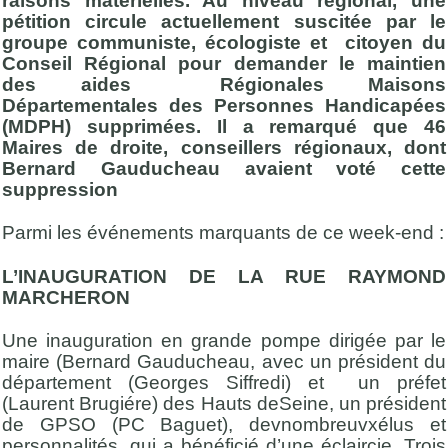
raisons matérielles. Au niveau régional, une
pétition circule actuellement suscitée par le
groupe communiste, écologiste et citoyen du
Conseil Régional pour demander le maintien
des aides Régionales Maisons
Départementales des Personnes Handicapées
(MDPH) supprimées. Il a remarqué que 46
Maires de droite,
conseillers régionaux, dont
Bernard Gauducheau avaient voté cette
suppression
Parmi les événements marquants de ce week-end :
L’INAUGURATION DE LA RUE RAYMOND
MARCHERON
Une inauguration en grande pompe dirigée par le
maire (Bernard Gauducheau, avec un président du
département (Georges Siffredi) et un préfet
(Laurent Brugiére) des Hauts deSeine, un président
de GPSO (PC Baguet), devnombreuvxélus et
personnalités, qui a bénéficié d’une éclaircie. Trois