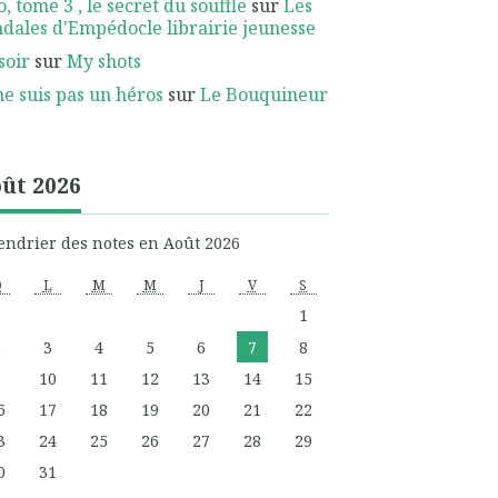
, tome 3 , le secret du souffle
sur
Les
dales d'Empédocle librairie jeunesse
soir
sur
My shots
ne suis pas un héros
sur
Le Bouquineur
ût 2026
endrier des notes en Août 2026
D
L
M
M
J
V
S
1
2
3
4
5
6
7
8
9
10
11
12
13
14
15
6
17
18
19
20
21
22
3
24
25
26
27
28
29
0
31