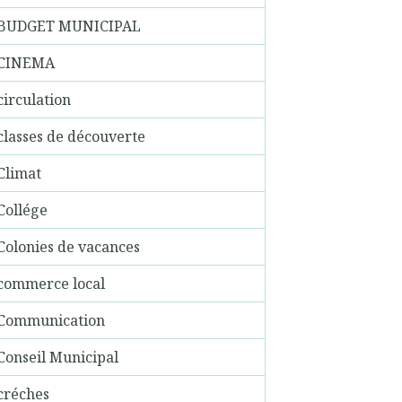
BUDGET MUNICIPAL
CINEMA
circulation
classes de découverte
Climat
Collége
Colonies de vacances
commerce local
Communication
Conseil Municipal
créches