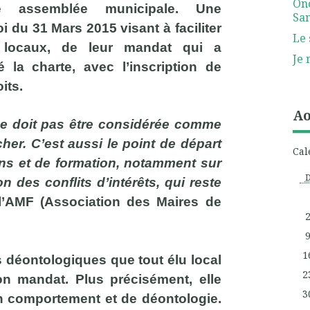
Ono
lle assemblée municipale. Une
San
oi du 31 Mars 2015 visant à faciliter
Le 
s locaux, de leur mandat qui a
Je 
 la charte, avec l’inscription de
its.
Ao
 ne doit pas être considérée comme
her. C’est aussi le point de départ
Cal
ons et de formation, notamment sur
n des conflits d’intérêts, qui reste
l’AMF (Association des Maires de
1
s déontologiques que tout élu local
2
on mandat. Plus précisément, elle
3
n comportement et de déontologie.