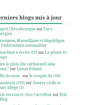
rniers blogs mis à jour
sprit Chevaleresque
sur
Euro-
nergies
riotisme, Marseillaise et République
r
l'information nationaliste
machine à écrire #31
sur
La plume et
page
ire le plein [de carburant] sans
mes.”
sur
Lionel Baland
BD du mois :
sur
le croquis de côté
iements (593)
sur
Guerre civile et
urt allégé (3)
vie est courte chez Carrefour
sur
Kris
Blog