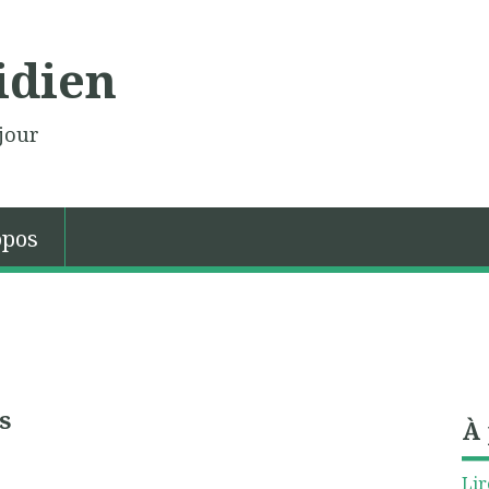
idien
jour
opos
s
À
Lir