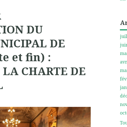
R
A
TION DU
jui
NICIPAL DE
jui
 et fin) :
ma
avr
 LA CHARTE DE
ma
fév
L
jan
dé
no
oct
Tou