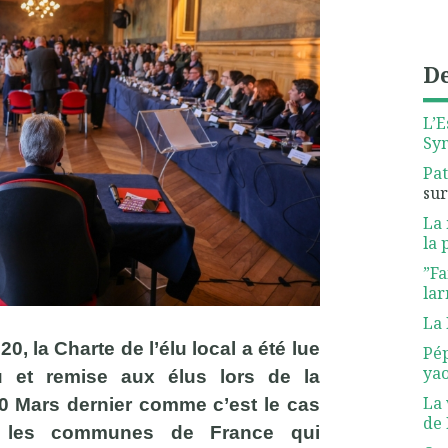
De
L’E
Sy
Pat
su
La 
la 
”Fa
lar
La 
0, la Charte de l’élu local a été lue
Pép
yao
 et remise aux élus lors de la
La 
20 Mars dernier comme c’est le cas
de 
s les communes de France qui