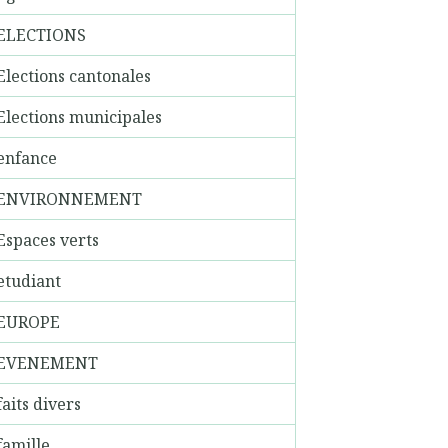
ELECTIONS
Elections cantonales
Elections municipales
enfance
ENVIRONNEMENT
Espaces verts
etudiant
EUROPE
EVENEMENT
faits divers
famille