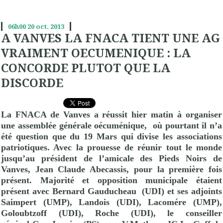
06h00
20
oct. 2013
A VANVES LA FNACA TIENT UNE AG
VRAIMENT OECUMENIQUE : LA
CONCORDE PLUTOT QUE LA
DISCORDE
La FNACA de Vanves a réussit hier matin à organiser
une assemblée générale oécuménique,
où pourtant il n’a
été question que du 19 Mars qui divise les associations
patriotiques. Avec la prouesse de réunir tout le monde
jusqu’au président de l’amicale des Pieds Noirs de
Vanves, Jean Claude Abecassis, pour la première fois
présent. Majorité et opposition municipale étaient
présent avec
Bernard Gauducheau
(UDI) et ses adjoints
Saimpert (
UMP
), Landois (UDI), Lacomére (
UMP
),
Goloubtzoff (UDI), Roche (UDI), le conseiller