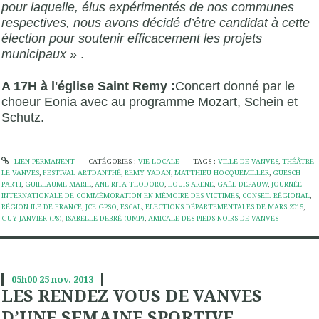
pour laquelle, élus expérimentés de nos communes
respectives, nous avons décidé d’être candidat à cette
élection pour soutenir efficacement les projets
municipaux
» .
A 17H à l'église Saint Remy :
Concert donné par le
choeur Eonia avec au programme Mozart, Schein et
Schutz.
LIEN PERMANENT
CATÉGORIES :
VIE LOCALE
TAGS :
VILLE DE VANVES
,
THÉÂTRE
LE VANVES
,
FESTIVAL ARTDANTHÉ
,
REMY YADAN
,
MATTHIEU HOCQUEMILLER
,
GUESCH
PARTI
,
GUILLAUME MARIE
,
ANE RITA TEODORO
,
LOUIS ARENE
,
GAËL DEPAUW
,
JOURNÉE
INTERNATIONALE DE COMMÉMORATION EN MÉMOIRE DES VICTIMES
,
CONSEIL RÉGIONAL
,
RÉGION ILE DE FRANCE
,
JCE GPSO
,
ESCAL
,
ELECTIONS DÉPARTEMENTALES DE MARS 2015
,
GUY JANVIER (PS)
,
ISABELLE DEBRÉ (UMP)
,
AMICALE DES PIEDS NOIRS DE VANVES
05h00
25
nov. 2013
LES RENDEZ VOUS DE VANVES
D’UNE SEMAINE SPORTIVE,