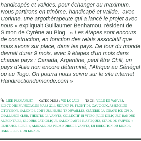
handicapés et valides, pour échanger au maximum.
Nous partirons en trinôme, handicapé et valide, avec
Corinne, une argothérapeute qui a lancé le projet avec
nous
» expliquait Guillaumer Benhamou, résident de
Simon de Cyréne au Blog. «
Les étapes sont encours
de construction, en fonction des relais associatif que
nous avons sur place, dans les pays. De tour du monde
devrait durer 9 mois, avec 9 étapes d’un mois dans
chaque pays : Canada, Argentine, peut être Chili, un
pays d’Asie non encore déterminé, l’Afrique au Sénégal
ou au Togo. On pourra nous suivre sur le site internet
Handirectiondumonde.com »
LIEN PERMANENT
CATÉGORIES :
VIE LOCALE
TAGS :
VILLE DE VANVES
,
ELECTIONS MUNICIPALES MARS 2014
,
UDIUMP
,
PS
,
FRONT DE GAUCHEPC
,
ASSEMBLÉE
CITOYENNE
,
SALON DE COIFFURE HENRI
,
TROUVAILLES
,
CRÊPERIE LA GIRAFE JCE GPSO
,
CHALLENGE CLUB
,
THÉÂTRE LE VANVES
,
COLLECTIF IN VITRO
,
JULIE DELIQUET
,
BANQUE
ALIMENTAIRE
,
SECOURS CATHOLIQUE
,
SALON D’ARTS PLASTIQUES
,
STADE DE VANVES
,
«
L’ENFANCE BLEUE »
,
AMICALE DES PIEDS NOIRS DE VANVES
,
EN DIRECTION DU MONDE
,
HAND DIRECTION MONDE