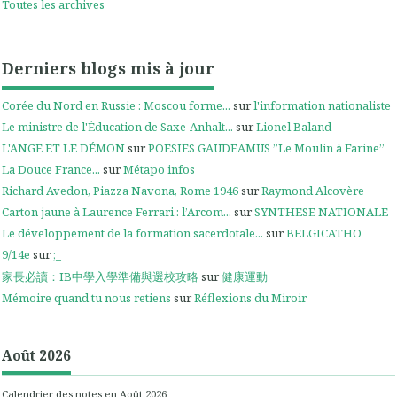
Toutes les archives
Derniers blogs mis à jour
Corée du Nord en Russie : Moscou forme...
sur
l'information nationaliste
Le ministre de l'Éducation de Saxe-Anhalt...
sur
Lionel Baland
L'ANGE ET LE DÉMON
sur
POESIES GAUDEAMUS ”Le Moulin à Farine”
La Douce France...
sur
Métapo infos
Richard Avedon, Piazza Navona, Rome 1946
sur
Raymond Alcovère
Carton jaune à Laurence Ferrari : l’Arcom...
sur
SYNTHESE NATIONALE
Le développement de la formation sacerdotale...
sur
BELGICATHO
9/14e
sur
;_
家長必讀：IB中學入學準備與選校攻略
sur
健康運動
Mémoire quand tu nous retiens
sur
Réflexions du Miroir
Août 2026
Calendrier des notes en Août 2026