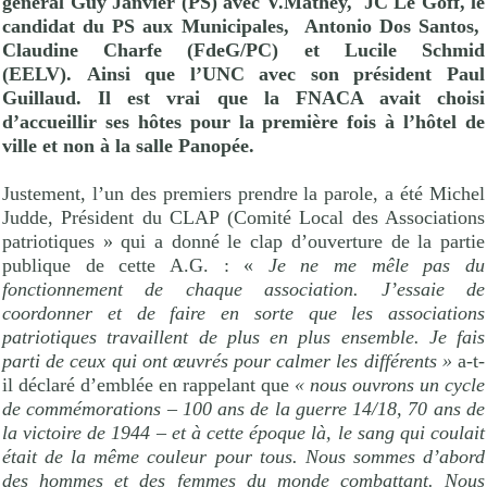
général Guy Janvier (PS) avec V.Mathey,
JC Le Goff, le
candidat du PS aux Municipales, Antonio Dos Santos,
Claudine Charfe (FdeG/PC) et Lucile Schmid
(EELV). Ainsi que l’UNC avec son président Paul
Guillaud. Il est vrai que la FNACA avait choisi
d’accueillir ses hôtes pour la première fois à l’hôtel de
ville et non à la salle Panopée.
Justement, l’un des premiers prendre la parole, a été Michel
Judde, Président du CLAP (Comité Local des Associations
patriotiques » qui a donné le clap d’ouverture de la partie
publique de cette A.G. : «
Je ne me mêle pas du
fonctionnement de chaque association. J’essaie de
coordonner et de faire en sorte que les associations
patriotiques travaillent de plus en plus ensemble. Je fais
parti de ceux qui ont œuvrés pour calmer les différents »
a-t-
il déclaré d’emblée en rappelant que
« nous ouvrons un cycle
de commémorations – 100 ans de la guerre 14/18, 70 ans de
la victoire de 1944 – et à cette époque là, le sang qui coulait
était de la même couleur pour tous. Nous sommes d’abord
des hommes et des femmes du monde combattant. Nous