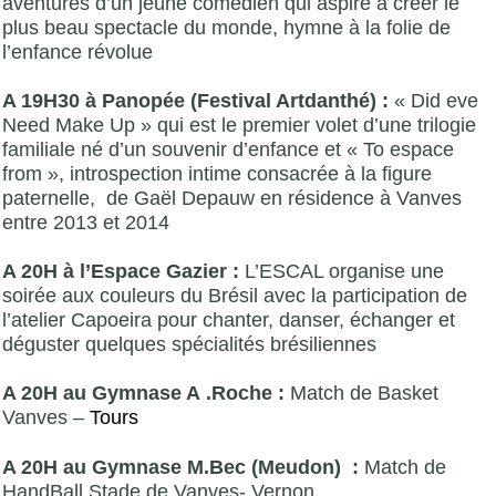
aventures d’un jeune comédien qui aspire à créer le
plus beau spectacle du monde, hymne à la folie de
l’enfance révolue
A 19H30 à Panopée (Festival Artdanthé) :
« Did eve
Need Make Up » qui est le premier volet d’une trilogie
familiale né d’un souvenir d’enfance et « To espace
from », introspection intime consacrée à la figure
paternelle, de Gaël Depauw en résidence à Vanves
entre 2013 et 2014
A 20H à l’Espace Gazier :
L’ESCAL organise une
soirée aux couleurs du Brésil avec la participation de
l’atelier Capoeira pour chanter, danser, échanger et
déguster quelques spécialités brésiliennes
A 20H au Gymnase A .Roche :
Match de Basket
Vanves –
Tours
A 20H au Gymnase M.Bec (Meudon) :
Match de
HandBall Stade de Vanves- Vernon