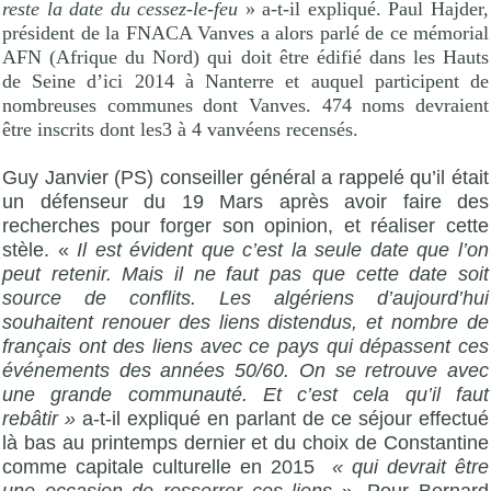
reste la date du cessez-le-feu
» a-t-il expliqué. Paul Hajder,
président de la FNACA Vanves a alors parlé de ce mémorial
AFN (Afrique du Nord) qui doit être édifié dans les Hauts
de Seine d’ici 2014 à Nanterre et auquel participent de
nombreuses communes dont Vanves. 474 noms devraient
être inscrits dont les3 à 4 vanvéens recensés.
Guy Janvier (PS) conseiller général a rappelé qu’il était
un défenseur du 19 Mars après avoir faire des
recherches pour forger son opinion, et réaliser cette
stèle. «
Il est évident que c’est la seule date que l’on
peut retenir. Mais il ne faut pas que cette date soit
source de conflits. Les algériens d’aujourd’hui
souhaitent renouer des liens distendus, et nombre de
français ont des liens avec ce pays qui dépassent ces
événements des années 50/60. On se retrouve avec
une grande communauté. Et c’est cela qu’il faut
rebâtir »
a-t-il expliqué en parlant de ce séjour effectué
là bas au printemps dernier et du choix de Constantine
comme capitale culturelle en 2015
« qui devrait être
une occasion de resserrer ces liens
». Pour
Bernard