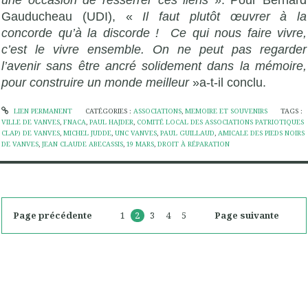
Gauducheau
(UDI), «
Il faut plutôt œuvrer à la
concorde qu’à la discorde ! Ce qui nous faire vivre,
c’est le vivre ensemble. On ne peut pas regarder
l’avenir sans être ancré solidement dans la mémoire,
pour construire un monde meilleur
»a-t-il conclu.
LIEN PERMANENT
CATÉGORIES :
ASSOCIATIONS
,
MEMOIRE ET SOUVENIRS
TAGS :
VILLE DE VANVES
,
FNACA
,
PAUL HAJDER
,
COMITÉ LOCAL DES ASSOCIATIONS PATRIOTIQUES
CLAP) DE VANVES
,
MICHEL JUDDE
,
UNC VANVES
,
PAUL GUILLAUD
,
AMICALE DES PIEDS NOIRS
DE VANVES
,
JEAN CLAUDE ABECASSIS
,
19 MARS
,
DROIT À RÉPARATION
Page précédente
1
2
3
4
5
Page suivante