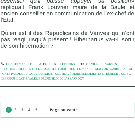
essentiel qu'il puisse appuyer sa position
»
répliquait Frank Louvrier maire de la Baule et
ancien conseiller en communication de l’ex-chef de
l’Etat.
Qu’en est il des Républicains de Vanves qui n’ont
pas réagi jusqu'à présent ! Hibernartus va-t-il sortir
de son hibernation ?
LIEN PERMANENT
CATÉGORIES :
ELECTIONS
TAGS :
VILLE DE VANVES
,
ELECTIONS PRÉSIDENTIELLES 2021
,
1ER TOUR
,
LREM
,
EMMANUEL MACRON
,
GABRIEL ATTAL
PORTE PAROLE DU GOUVERNEMENT
,
UDI
,
HERVÉ MARSEILLESÉNATEYR-PRÉSIDENT UDI 92
,
LES RÉPUBLICAINS
,
VALÉRIE PÉCRESSE
,
NICOLAS SARKOZY
1
2
3
4
5
Page suivante