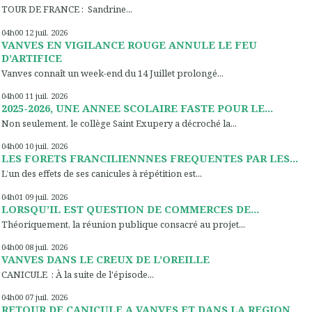
TOUR DE FRANCE : Sandrine...
04h00
12
juil. 2026
VANVES EN VIGILANCE ROUGE ANNULE LE FEU
D’ARTIFICE
Vanves connaît un week-end du 14 Juillet prolongé...
04h00
11
juil. 2026
2025-2026, UNE ANNEE SCOLAIRE FASTE POUR LE...
Non seulement, le collège Saint Exupery a décroché la...
04h00
10
juil. 2026
LES FORETS FRANCILIENNNES FREQUENTES PAR LES...
L’un des effets de ses canicules à répétition est...
04h01
09
juil. 2026
LORSQU’IL EST QUESTION DE COMMERCES DE...
Théoriquement, la réunion publique consacré au projet...
04h00
08
juil. 2026
VANVES DANS LE CREUX DE L’OREILLE
CANICULE : À la suite de l'épisode...
04h00
07
juil. 2026
RETOUR DE CANICULE A VANVES ET DANS LA REGION...