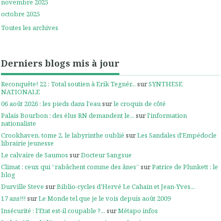
novembre 2025
octobre 2025
Toutes les archives
Derniers blogs mis à jour
Reconquête! 22 : Total soutien à Erik Tegnér...
sur
SYNTHESE
NATIONALE
06 août 2026 : les pieds dans l'eau
sur
le croquis de côté
Palais Bourbon : des élus RN demandent le...
sur
l'information
nationaliste
Crookhaven, tome 2, le labyrinthe oublié
sur
Les Sandales d'Empédocle
librairie jeunesse
Le calvaire de Saumos
sur
Docteur Sangsue
Climat : ceux qui ”rabâchent comme des ânes”
sur
Patrice de Plunkett : le
blog
Durville Steve
sur
Biblio-cycles d'Hervé Le Cahain et Jean-Yves...
17 ans!!!
sur
Le Monde tel que je le vois depuis août 2009
Insécurité : l'Etat est-il coupable ?...
sur
Métapo infos