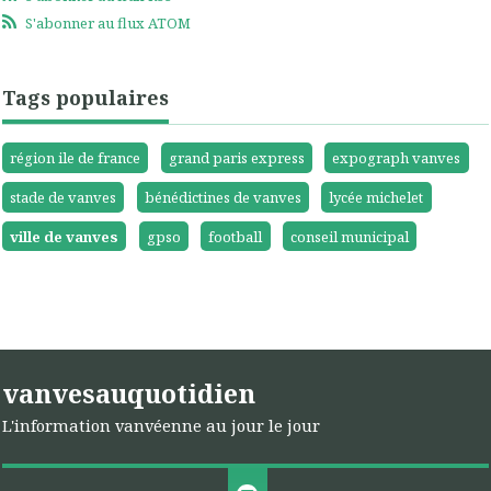
S'abonner au flux ATOM
Tags populaires
région ile de france
grand paris express
expograph vanves
stade de vanves
bénédictines de vanves
lycée michelet
ville de vanves
gpso
football
conseil municipal
vanvesauquotidien
L'information vanvéenne au jour le jour