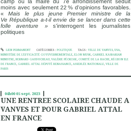
camp où la maire du 7e arrondissement séduit
moins avec seulement 22 % d’opinions favorables.
«
Mais le plus jeune Premier ministre de la
Ve République a-t-il envie de se lancer dans cette
folle aventure »
s’interrogent les journalistes
politiques
LIEN PERMANENT
CATÉGORIES :
POLITIQUE
TAGS :
VILLE DE VANVES
,
USA
,
MINISTÉRE DE L’EFFICACITÉ GOYUVERNEMENTALE
,
ELON MUSK
,
GABRIEL KASBARIAN
MINISTRE
,
BERNARD GAUDUCHEAU
,
VALÉRIE PÉCRESSE
,
COMITÉ DE LA HACHE
,
RÉGIION ILE
DE FRANCE
,
GABRIEL ATTAL DÉPUTÉ RENASSANCE
,
ASSEBLÉE NATIONALE
,
VILLE DE
PARIS
04h00
05
sept. 2023
UNE RENTREE SCOLAIRE CHAUDE A
VANVES ET POUR GABRIEL ATTAL
EN FRANCE