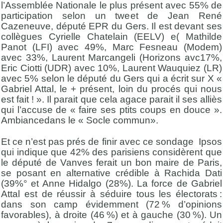
l’Assemblée Nationale le plus présent avec 55% de
participation selon un tweet de Jean René
Cazeneuve, député EPR du Gers. Il est devant ses
collègues Cyrielle Chatelain (EELV) e( Mathilde
Panot (LFI) avec 49%, Marc Fesneau (Modem)
avec 33%, Laurent Marcangeli (Horizons avc17%,
Eric Ciotti (UDR) avec 10%, Laurent Wauquiez (LR)
avec 5% selon le député du Gers qui a écrit sur X «
Gabriel Attal, le + présent, loin du procés qui nous
est fait ! ». Il parait que cela agace parait il ses alliès
qui l’accuse de « faire ses ptits coups en douce ».
Ambiancedans le « Socle commun».
Et ce n’est pas prés de finir avec ce sondage Ipsos
qui indique que 42% des parisiens considèrent que
le député de Vanves ferait un bon maire de Paris,
se posant en alternative crédible à Rachida Dati
(39%° et Anne Hidalgo (28%). La force de Gabriel
Attal est de réussir à séduire tous les électorats :
dans son camp évidemment (72 % d’opinions
favorables), à droite (46 %) et à gauche (30 %). Un