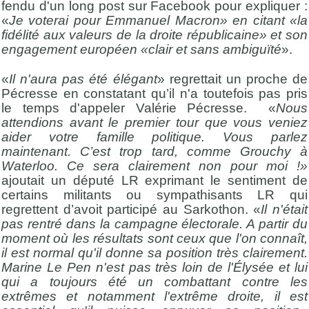
fendu d'un long post sur Facebook pour expliquer :
«
Je voterai pour Emmanuel Macron» en citant «la
fidélité aux valeurs de la droite républicaine» et son
engagement européen «clair et sans ambiguïté
».
«
Il n'aura pas été élégant
» regrettait un proche de
Pécresse en constatant qu’il n'a toutefois pas pris
le temps d'appeler Valérie Pécresse. «
Nous
attendions avant le premier tour que vous veniez
aider votre famille politique. Vous parlez
maintenant. C’est trop tard, comme Grouchy à
Waterloo. Ce sera clairement non pour moi !»
ajoutait un député LR exprimant le sentiment de
certains militants ou sympathisants LR qui
regrettent d’avoit participé au Sarkothon. «
Il n'était
pas rentré dans la campagne électorale. A partir du
moment où les résultats sont ceux que l'on connaît,
il est normal qu'il donne sa position très clairement.
Marine Le Pen n'est pas très loin de l'Élysée et lui
qui a toujours été un combattant contre les
extrêmes et notamment l'extrême droite, il est