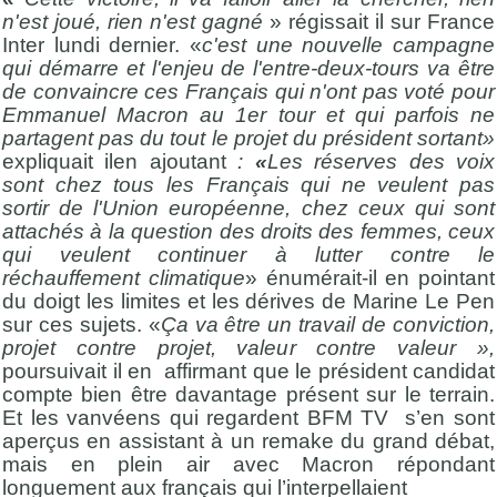
n'est joué, rien n'est gagné
» régissait il sur France
Inter lundi dernier. «
c'est une nouvelle campagne
qui démarre et l'enjeu de l'entre-deux-tours va être
de convaincre ces Français qui n'ont pas voté pour
Emmanuel Macron au 1er tour et qui parfois ne
partagent pas du tout le projet du président sortant»
expliquait ilen ajoutant
:
«
Les réserves des voix
sont chez tous les Français qui ne veulent pas
sortir de l'Union européenne, chez ceux qui sont
attachés à la question des droits des femmes, ceux
qui veulent continuer à lutter contre le
réchauffement climatique
» énumérait-il en pointant
du doigt les limites et les dérives de Marine Le Pen
sur ces sujets. «
Ça va être un travail de conviction,
projet contre projet, valeur contre valeur »,
poursuivait il en affirmant que le président candidat
compte bien être davantage présent sur le terrain.
Et les vanvéens qui regardent BFM TV s’en sont
aperçus en assistant à un remake du grand débat,
mais en plein air avec Macron répondant
longuement aux français qui l’interpellaient