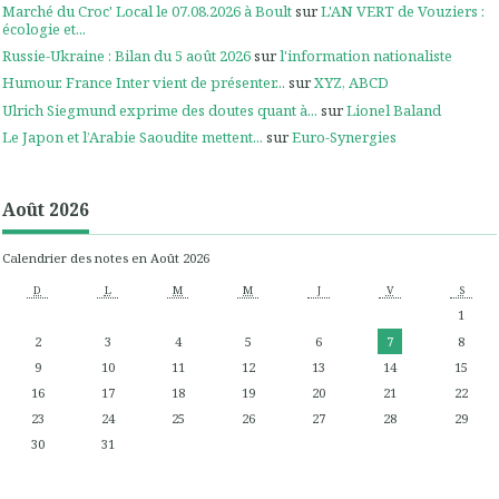
Marché du Croc' Local le 07.08.2026 à Boult
sur
L'AN VERT de Vouziers :
écologie et...
Russie-Ukraine : Bilan du 5 août 2026
sur
l'information nationaliste
Humour. France Inter vient de présenter...
sur
XYZ, ABCD
Ulrich Siegmund exprime des doutes quant à...
sur
Lionel Baland
Le Japon et l’Arabie Saoudite mettent...
sur
Euro-Synergies
Août 2026
Calendrier des notes en Août 2026
D
L
M
M
J
V
S
1
2
3
4
5
6
7
8
9
10
11
12
13
14
15
16
17
18
19
20
21
22
23
24
25
26
27
28
29
30
31