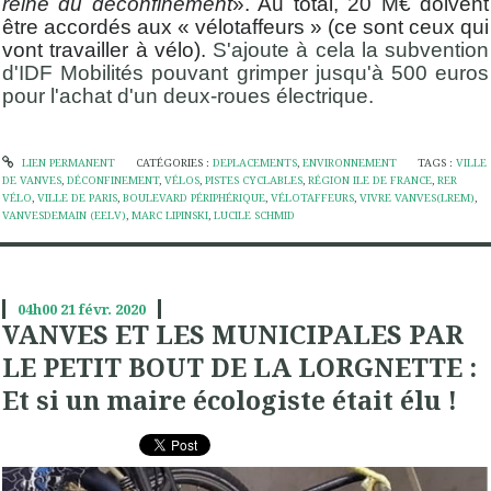
reine du déconfinement
». Au total, 20 M€ doivent
être accordés aux « vélotaffeurs » (ce sont ceux qui
vont travailler à vélo).
S'ajoute à cela la subvention
d'IDF Mobilités pouvant grimper jusqu'à 500 euros
pour l'achat d'un deux-roues électrique.
LIEN PERMANENT
CATÉGORIES :
DEPLACEMENTS
,
ENVIRONNEMENT
TAGS :
VILLE
DE VANVES
,
DÉCONFINEMENT
,
VÉLOS
,
PISTES CYCLABLES
,
RÉGION ILE DE FRANCE
,
RER
VÉLO
,
VILLE DE PARIS
,
BOULEVARD PÉRIPHÉRIQUE
,
VÉLOTAFFEURS
,
VIVRE VANVES(LREM)
,
VANVESDEMAIN (EELV)
,
MARC LIPINSKI
,
LUCILE SCHMID
04h00
21
févr. 2020
VANVES ET LES MUNICIPALES PAR
LE PETIT BOUT DE LA LORGNETTE :
Et si un maire écologiste était élu !