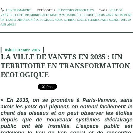
LIEN PERMANENT
CATÉGORIES :
ELECTIONS MUNICIPALES
TAGS :
VILLE DE
VANVES
,
ELECTIONS MUNICIPALES MARS 2020
,
MAIRE ÉCOLOGISTE
,
PARIS VANVESCOMMUNE
EN TRANSFORMATION ÉCOLOGIQUE
,
MARC LIPINSKI
,
LUCILE SCHMID
,
PARIS CLIMAT 2015 20
ANS APRÉS
05h00
31
janv. 2015
LA VILLE DE VANVES EN 2035 : UN
TERRITOIRE EN TRANSFORMATION
ECOLOGIQUE
«
En 2035, on se promène à Paris-Vanves, sans
avoir les yeux qui piquent, on entend facilement le
chant des oiseaux et on peut observer les étoiles
depuis que de nouveaux systèmes d’éclairage
public ont été installés. L’espace public est
redevenu le lieu de lien social et de rencontre,