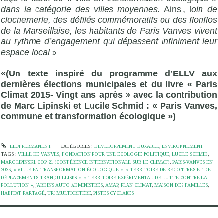
dans la catégorie des villes moyennes.
Ainsi, l
oin de
clochemerle, des défilés commémoratifs ou des flonflos
de la Marseillaise, les habitants de Paris Vanves vivent
au rythme d’engagement qui dépassent infiniment leur
espace local
»
«(Un texte inspiré du programme d’ELLV aux
dernières élections municipales et du livre « Paris
Climat 2015- Vingt ans après » avec la contribution
de Marc Lipinski et Lucile Schmid : « Paris Vanves,
commune et transformation écologique »)
LIEN PERMANENT
CATÉGORIES :
DEVELOPPEMENT DURABLE
,
ENVIRONNEMENT
TAGS :
VILLE DE VANVES
,
FONDATION POUR UNE ECOLOGIE POLITIQUE
,
LUCILE SCHMID
,
MARC LIPINSKI
,
COP 21 (CONFÉRENCE INTERNATIONALE SUR LE CLIMAT)
,
PARIS-VANVES EN
2035
,
« VILLE EN TRANSFORMATION ÉCOLOGIQUE »
,
« TERRITOIRE DE RECONTRES ET DE
DÉPLACEMENTS TRANQUILLISÉS »
,
« TERRITOIRE EXPÉRIMENTAL DE LUTTE CONTRE LA
POLLUTION »
,
JARDINS AUTO ADMINISTRÉS
,
AMAP
,
PLAN CLIMAT
,
MAISON DES FAMILLES
,
HABITAT PARTAGÉ
,
TRI MULTICRITÉRE
,
PISTES CYCLABES