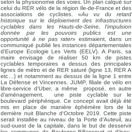
selon la physionomie des voies. Un plan calqué sur
celui du RER vélo de la région Ile-de-France et des
associations de cyclistes. «
Au vu du retard
historique sur le déploiement des infrastructures
cyclables dans les Hauts-de-Seine, l'impulsion
donnée par les pouvoirs publics est une
opportunité à ne pas rater
» estimaient, dans un
communiqué publié les instances départementales
d'Europe Ecologie Les Verts (EELV). A Paris, sa
maire envisage de réaliser 50 km de pistes
cyclables temporaires a dessus des principales
lignes de métro et de RER saturé (ligne 13, RER A
etc…) et notamment au dessus de la ligne 1 entre
La Défense et Vincennes. JUMP, filiale de vélo en
libre-service d’Uber, a même proposé, en autre
d’aménagement, une piste cyclable sur le
boulevard périphérique. Ce concept avait déjà été
mis en place de manière éphémère lors de la
dernière nuit Blanche d‘Octobre 2019. Cette piste
serait installée au niveau de la Porte d’Auteuil, au
sud-ouest de la capitale, dans le but de desservir
les communes de Boulogne-Billancourt et d’Issy-