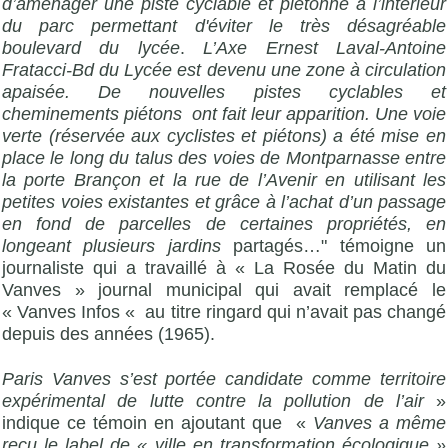
d’aménager une piste cyclable et piétonne à l’intérieur
du parc permettant d'éviter le très désagréable
boulevard du lycée
.
L’Axe Ernest Laval-Antoine
Fratacci-Bd du Lycée est devenu une zone à circulation
apaisée.
De nouvelles pistes cyclables et
cheminements piétons ont fait leur apparition. Une voie
verte (réservée aux cyclistes et piétons) a été mise en
place le long du talus des voies de Montparnasse entre
la porte Brançon et la rue de l’Avenir en utilisant les
petites voies existantes et grâce à l’achat d’un passage
en fond de parcelles de certaines propriétés, en
longeant plusieurs jardins
partagés…" témoigne
un
journaliste qui a travaillé à « La Rosée du Matin du
Vanves » journal municipal qui avait remplacé le
« Vanves Infos « au titre ringard qui n’avait pas changé
depuis des années (1965).
Paris Vanves s’est portée candidate comme territoire
expérimental de lutte contre la pollution de l’air
»
indique ce témoin en ajoutant que «
Vanves a même
reçu le label de « ville en transformation écologique »