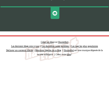
Créer un blog
sur
Hautetfort
Les derniers blogs mis à jour
|
Les dernières notes publiées
|
Les tags les plus populaires
Déclarer un contenu illicite
|
Mentions légales de ce blog
|
Hautetfort
est une marque déposée de la
société talkSpirit | Créez votre
blog
!