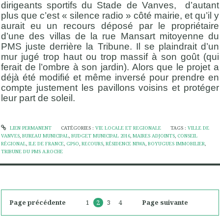
dirigeants sportifs du Stade de Vanves, d’autant
plus que c’est « silence radio » côté mairie, et qu’il y
aurait eu un recours déposé par le propriétaire
d’une des villas de la rue Mansart mitoyenne du
PMS juste derrière la Tribune. Il se plaindrait d’un
mur jugé trop haut ou trop massif à son goût (qui
ferait de l’ombre à son jardin). Alors que le projet a
déjà été modifié et même inversé pour prendre en
compte justement les pavillons voisins et protéger
leur part de soleil.
LIEN PERMANENT
CATÉGORIES :
VIE LOCALE ET REGIONALE
TAGS :
VILLE DE
VANVES
,
BUREAU MUNICIPAL
,
BUDGET MUNICIPAL 2016
,
MAIRES ADJOINTS
,
CONSEIL
RÉGIONAL
,
ILE DE FRANCE
,
GPSO
,
RECOURS
,
RÉSIDENCE NIWA
,
BOYUGUES IMMOBILIER
,
TRIBUNE DU PMS A.ROCHE
Page précédente
1
2
3
4
Page suivante