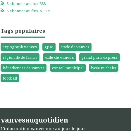
S'abonner au flux RSS
S'abonner au flux ATOM
Tags populaires
expograph vanves
gpso
stade de vanves
région ile de france
ville de vanves
grand paris express
bénédictines de vanves
conseil municipal
lycée michelet
football
vanvesauquotidien
L'information vanvéenne au jour le jour