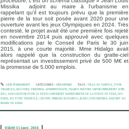
procédure, c'est un schéma classique
» Jean Louis
Missika adjoint au maire à l’urbanisme en
rappelant qu'il est toujours prévu que la première
pierre de la tour soit posée avant 2020 pour une
ouverture avant les jeux Olympiques en 2024. Très
contesté, le projet avait été une première fois rejeté
en novembre 2014 puis approuvé avec quelques
modifications par le Conseil de Paris le 30 juin
2015, à une courte majorité. Mme Hidalgo avait
alors rappelé que la construction du gratte-ciel
représentait un investissement privé de 500 M€ et
la promesse de 5.000 emplois.
LIEN PERMANENT
CATÉGORIES :
URBANISME
TAGS :
VILLE DE VANVES
,
TOUR
TRIANGLE
,
RECOURS
,
TRIBUNAL ADMINISTRATIF
,
FRANCE NATURE ENVIRONNEMENT (FNE
IDF)
,
ASSOCIATION POUR LE DÉVELOPPEMENT HARMONIEUX DE LA PORTE DE VERS
,
SOS
PARIS
,
SCI TOUR TRIANGLE
,
GROUPE UNIBAIL-RODAMCO
,
JEAN LOUIS MISSIKA ADJOINT AU
MAIRE DE PARIS
05h00
15
janv. 2016