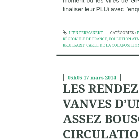
moment où les villes de G
finaliser leur PLUi avec l’en
LIEN PERMANENT
CATÉGORIES :
RÉGION ILE DE FRANCE
,
POLLUTION AT
BRUITPARIF
,
CARTE DE LA COEXPOSITION
05h05
17
mars 2014
LES RENDEZ
VANVES D’U
ASSEZ BOUS
CIRCULATIO