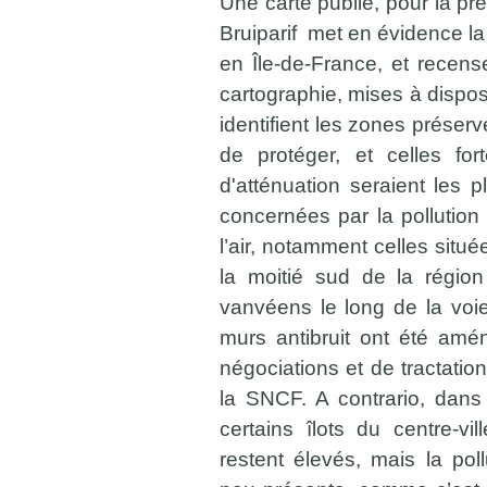
Une carte publié, pour la prem
Bruiparif met en évidence la p
en Île-de-France, et recens
cartographie, mises à disposi
identifient les zones préserv
de protéger, et celles f
d'atténuation seraient les p
concernées par la pollution
l’air, notamment celles situ
la moitié sud de la régio
vanvéens le long de la vo
murs antibruit ont été am
négociations et de tractation
la SNCF. A contrario, dans
certains îlots du centre-vil
restent élevés, mais la pol