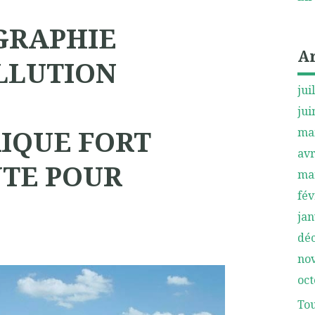
GRAPHIE
A
LLUTION
jui
jui
IQUE FORT
ma
avr
NTE POUR
ma
fév
jan
dé
no
oct
Tou