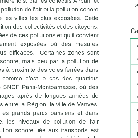
ière fois, par les collectifs Airparif et
3
ollution de l'air et la pollution sonore
e les villes les plus exposées. Cette
tion des collectivités et des citoyens,
Ca
ées de ces pollutions et qu'il convient
ortement exposées où des mesures
lus efficaces.
Certaines zones sont
 sonore, mais peu par la pollution de
ées à proximité des voies ferrées dans
n comme c’est le cas des quartiers
ie SNCF Paris-Montparnasse, où des
énagés après de longues années de
s entre la Région, la ville de Vanves,
 les grands parcs parisiens et dans
le, les niveaux de pollution de l’air
lution sonore liée aux transports est