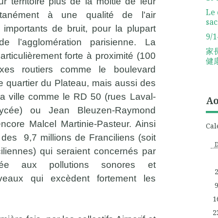
ur territoire plus de la moitié de leur
Le 
ltanément à une qualité de l'air
sac
importants de bruit, pour la plupart
9/1
l’agglomération parisienne. La
家
particulièrement forte à proximité (100
健
es routiers comme le boulevard
le quartier du Plateau, mais aussi des
la ville comme le RD 50 (rues Laval-
Ao
Lycée) ou Jean Bleuzen-Raymond
core Malcel Martinie-Pasteur. Ainsi
Cal
 des 9,7 millions de Franciliens (soit
iliennes) qui seraient concernés par
née aux pollutions sonores et
veaux qui excèdent fortement les
1
2