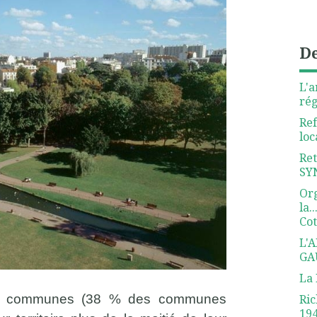
De
L'a
rég
Ref
loc
Ret
SY
Org
la..
Co
L'
GA
La 
Ric
487 communes (38 % des communes
19