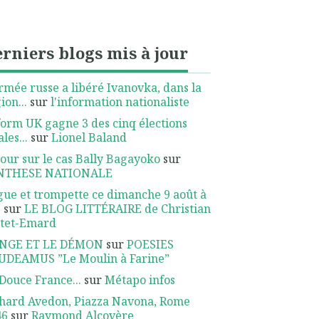
rniers blogs mis à jour
rmée russe a libéré Ivanovka, dans la
ion...
sur
l'information nationaliste
orm UK gagne 3 des cinq élections
ales...
sur
Lionel Baland
our sur le cas Bally Bagayoko
sur
NTHESE NATIONALE
ue et trompette ce dimanche 9 août à
.
sur
LE BLOG LITTÉRAIRE de Christian
ttet-Emard
ANGE ET LE DÉMON
sur
POESIES
UDEAMUS ”Le Moulin à Farine”
Douce France...
sur
Métapo infos
hard Avedon, Piazza Navona, Rome
46
sur
Raymond Alcovère