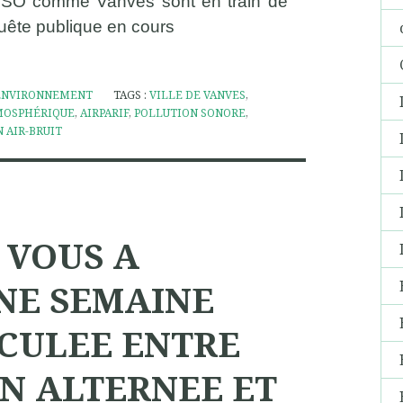
PSO comme Vanves sont en train de
quête publique en cours
ENVIRONNEMENT
TAGS :
VILLE DE VANVES
,
MOSPHÉRIQUE
,
AIRPARIF
,
POLLUTION SONORE
,
 AIR-BRUIT
 VOUS A
NE SEMAINE
CULEE ENTRE
N ALTERNEE ET