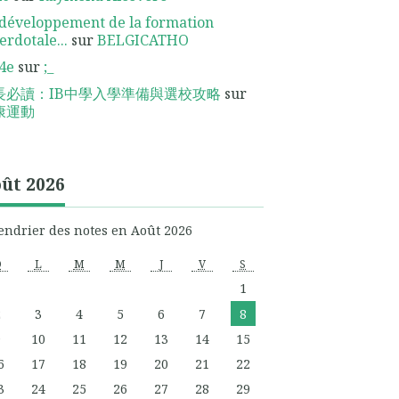
développement de la formation
erdotale...
sur
BELGICATHO
4e
sur
;_
長必讀：IB中學入學準備與選校攻略
sur
康運動
ût 2026
endrier des notes en Août 2026
D
L
M
M
J
V
S
1
2
3
4
5
6
7
8
9
10
11
12
13
14
15
6
17
18
19
20
21
22
3
24
25
26
27
28
29