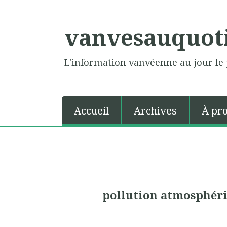
vanvesauquot
L'information vanvéenne au jour le 
Accueil
Archives
À pr
pollution atmosphér