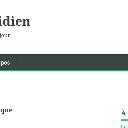
idien
jour
opos
ique
À
Lir