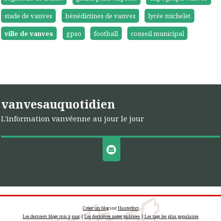
stade de vanves
bénédictines de vanves
lycée michelet
ville de vanves
gpso
football
conseil municipal
vanvesauquotidien
L'information vanvéenne au jour le jour
Créer un blog
sur
Hautetfort
Les derniers blogs mis à jour
|
Les dernières notes publiées
|
Les tags les plus populaires