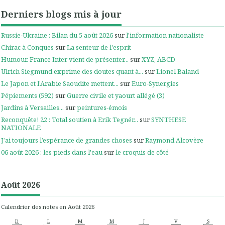
Derniers blogs mis à jour
Russie-Ukraine : Bilan du 5 août 2026
sur
l'information nationaliste
Chirac à Conques
sur
La senteur de l'esprit
Humour. France Inter vient de présenter...
sur
XYZ, ABCD
Ulrich Siegmund exprime des doutes quant à...
sur
Lionel Baland
Le Japon et l’Arabie Saoudite mettent...
sur
Euro-Synergies
Pépiements (592)
sur
Guerre civile et yaourt allégé (3)
Jardins à Versailles...
sur
peintures-émois
Reconquête! 22 : Total soutien à Erik Tegnér...
sur
SYNTHESE
NATIONALE
J’ai toujours l’espérance de grandes choses
sur
Raymond Alcovère
06 août 2026 : les pieds dans l'eau
sur
le croquis de côté
Août 2026
Calendrier des notes en Août 2026
D
L
M
M
J
V
S