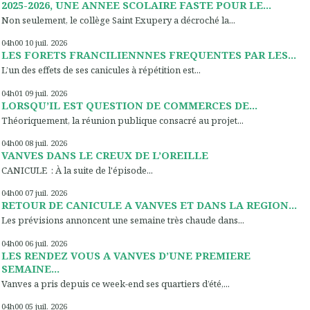
2025-2026, UNE ANNEE SCOLAIRE FASTE POUR LE...
Non seulement, le collège Saint Exupery a décroché la...
04h00
10
juil. 2026
LES FORETS FRANCILIENNNES FREQUENTES PAR LES...
L’un des effets de ses canicules à répétition est...
04h01
09
juil. 2026
LORSQU’IL EST QUESTION DE COMMERCES DE...
Théoriquement, la réunion publique consacré au projet...
04h00
08
juil. 2026
VANVES DANS LE CREUX DE L’OREILLE
CANICULE : À la suite de l'épisode...
04h00
07
juil. 2026
RETOUR DE CANICULE A VANVES ET DANS LA REGION...
Les prévisions annoncent une semaine très chaude dans...
04h00
06
juil. 2026
LES RENDEZ VOUS A VANVES D’UNE PREMIERE
SEMAINE...
Vanves a pris depuis ce week-end ses quartiers d’été,...
04h00
05
juil. 2026