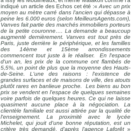
à Issy les Moulineaux, et même Malakoff comme l’a
indiqué un article des Echos cet été :«
Avec un prix
moyen au mètre carré dans l'ancien qui dépasse à
peine les 6.000 euros (selon MeilleursAgents.com),
Vanves fait partie des marchés immobiliers porteurs
de la petite couronne…. La demande a beaucoup
augmenté dernièrement. Vanves est tout près de
Paris, juste derrière le périphérique, et les familles
des 14ème et 15ème arrondissements
commencent tout juste à le réaliser. En l'espace
d'un an, les prix de la commune ont flambés de
5,5%, un point de plus que la moyenne des Hauts-
de-Seine. L'une des raisons : l'existence de
grandes surfaces et de maisons de ville, des atouts
plutôt rares en banlieue proche. Les biens au bon
prix se vendent en l'espace de quelques semaines
voire parfois de quelques heures. Ce qui ne laisse
quasiment aucune place à la négociation. La
clientèle familiale est aussi attirée par la qualité de
l'enseignement. La proximité avec le lycée
Michelet, qui jouit d'une bonne réputation, est un
critère très demandé, d'après l'agence Laforêt
»