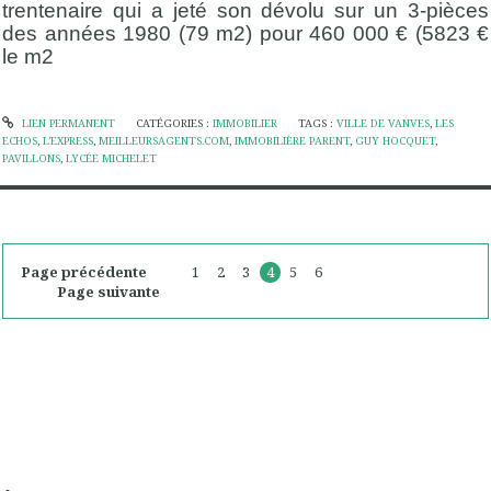
trentenaire qui a jeté son dévolu sur un 3-pièces
des années 1980 (79 m2) pour 460 000 € (5823 €
le m2
LIEN PERMANENT
CATÉGORIES :
IMMOBILIER
TAGS :
VILLE DE VANVES
,
LES
ECHOS
,
L’EXPRESS
,
MEILLEURSAGENTS.COM
,
IMMOBILIÈRE PARENT
,
GUY HOCQUET
,
PAVILLONS
,
LYCÉE MICHELET
Page précédente
1
2
3
4
5
6
Page suivante