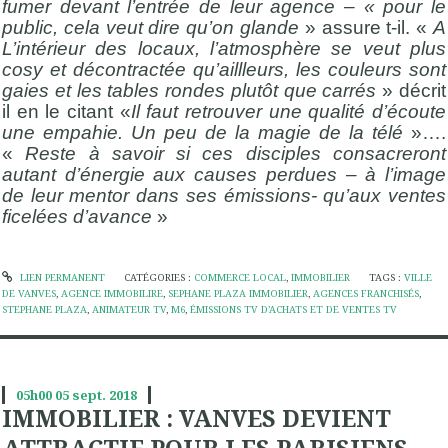
fumer devant l’entrée de leur agence – « pour le
public, cela veut dire qu’on glande
» assure t-il. «
A
L’intérieur des locaux, l’atmosphère se veut plus
cosy et décontractée qu’aillleurs, les couleurs sont
gaies et les tables rondes plutôt que carrés
» décrit
il en le citant «
Il faut retrouver une qualité d’écoute
une empahie. Un peu de la magie de la
télé
»….
«
Reste à savoir si ces disciples consacreront
autant d’énergie aux causes perdues – à l’image
de leur mentor dans ses émissions- qu’aux ventes
ficelées d’avance
»
LIEN PERMANENT
CATÉGORIES :
COMMERCE LOCAL
,
IMMOBILIER
TAGS :
VILLE
DE VANVES
,
AGENCE IMMOBILIRE
,
SEPHANE PLAZA IMMOBILIER
,
AGENCES FRANCHISÉS
,
STEPHANE PLAZA
,
ANIMATEUR TV
,
M6
,
ÉMISSIONS TV D’ACHATS ET DE VENTES TV
05h00
05
sept. 2018
IMMOBILIER : VANVES DEVIENT