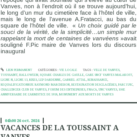
Vanves, non à l’endroit où il se trouve aujourd’hui,
le long d’un mur du cimetière face à l’hôtel de ville,
mais le long de l’avenue A.Fratacci, au bas du
square de l’hôtel de ville. «
Un choix guidé par le
souci de la vérité, de la simplicité…un simple mur
rappelant la mort de centaines de vanvéens
»avait
souligné F.Pic maire de Vanves lors du discours
inaugural
LIEN PERMANENT
CATÉGORIES :
VIE LOCALE
TAGS :
VILLE DE VANVES
,
TOUSSAINT
,
HALLOWEEN
,
SQUARE CHARLES DE GAULLE
,
GARE SNCF VANVES MALAKOFF
,
LIGNE N
,
LIGNE 13
,
RIXES
,
LEP DARDENNE
,
GABRIEL ATTAL
,
RENAISSANCE
,
REQUALIFICATIONRUE RAYMOND MARCHERON
,
RESTAURATION DESGLACIÈRES
,
PARC F.PIC
,
CHALLENGER CLUB DE VANVES
,
FORUM DES ENTREPRISES
,
FNACA
,
UNC VANVES
,
106E
ANNIVERSAIRE DE L’ARMISTICE DE 1918
,
MONUMENT AUX MORTS DE VANVES
04h00
26
oct. 2024
VACANCES DE LA TOUSSAINT A
VANVES