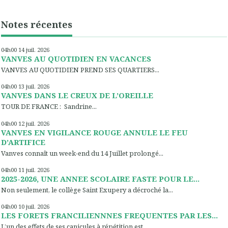
Notes récentes
04h00
14
juil. 2026
VANVES AU QUOTIDIEN EN VACANCES
VANVES AU QUOTIDIEN PREND SES QUARTIERS...
04h00
13
juil. 2026
VANVES DANS LE CREUX DE L’OREILLE
TOUR DE FRANCE : Sandrine...
04h00
12
juil. 2026
VANVES EN VIGILANCE ROUGE ANNULE LE FEU
D’ARTIFICE
Vanves connaît un week-end du 14 Juillet prolongé...
04h00
11
juil. 2026
2025-2026, UNE ANNEE SCOLAIRE FASTE POUR LE...
Non seulement, le collège Saint Exupery a décroché la...
04h00
10
juil. 2026
LES FORETS FRANCILIENNNES FREQUENTES PAR LES...
L’un des effets de ses canicules à répétition est...