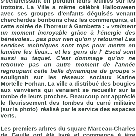
s’éclaircissant en perdant leurs feuilles sur les
trottoirs. La Ville a même célébré Hallooween
avec ses groupes d’enfants déguisés venant
chercherdes bonbons chez les commerçants, et
cette soirée de l’horreur à Gambetta : «
vraiment
un moment incroyable grâce à l'énergie des
bénévoles... pas pour rien qu'on y retourne! Les
services techniques sont tops pour mettre en
lumière les lieux... et les gens de l' Escal sont
aussi au taquet. C'est dommage qu'on ne
retrouve pas un autre moment de l'année
regroupant cette belle dynamique de groupe
»
soulignait sur les réseaux sociaux Karine
Mortelle Forhan. La ville a distribué des bougies
aux vanvéens qui venaient se recueillir sur la
tombe de leurs proches. Beaucoup ont apprécié
le fleurissement des tombes du carré militaire
(sur la photo) réalisé par le service des espaces
verts.
Les premiers arbres du square Marceau-Charles
de Gaulle ont été livré et commencé à être