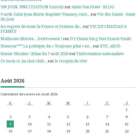
UN JOUR, UNE CITATION (cxxvii)
sur
Alain Van Praet - BLOG
9 août. Saint Jean-Marie-Baptiste Vianney, curé...
sur
Vie des Saints - Saint
du jour
les regrets de toute la France et l'estime de...
sur
VIE DU CHATEAU à
FERNEY
Mulhouse libérée… brièvement !
sur
D'r Elsass blog fum Ernest-Emile
Humour²²² La pratique du « Toujours plus » ne...
sur
XYZ, ABCD
Russie Ukraine : Bilan du 7 août 2026
sur
l'information nationaliste
Ce mois-ci, au ciné-club...
sur
le croquis de côté
Août 2026
Calendrier des notes en Août 2026
D
L
M
M
J
V
S
1
2
3
4
5
6
7
8
9
10
11
12
13
14
15
16
17
18
19
20
21
22