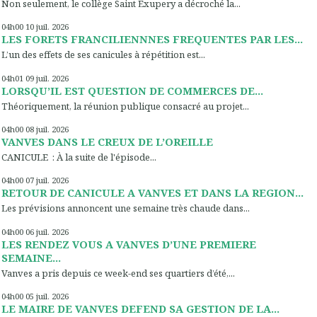
Non seulement, le collège Saint Exupery a décroché la...
04h00
10
juil. 2026
LES FORETS FRANCILIENNNES FREQUENTES PAR LES...
L’un des effets de ses canicules à répétition est...
04h01
09
juil. 2026
LORSQU’IL EST QUESTION DE COMMERCES DE...
Théoriquement, la réunion publique consacré au projet...
04h00
08
juil. 2026
VANVES DANS LE CREUX DE L’OREILLE
CANICULE : À la suite de l'épisode...
04h00
07
juil. 2026
RETOUR DE CANICULE A VANVES ET DANS LA REGION...
Les prévisions annoncent une semaine très chaude dans...
04h00
06
juil. 2026
LES RENDEZ VOUS A VANVES D’UNE PREMIERE
SEMAINE...
Vanves a pris depuis ce week-end ses quartiers d’été,...
04h00
05
juil. 2026
LE MAIRE DE VANVES DEFEND SA GESTION DE LA...