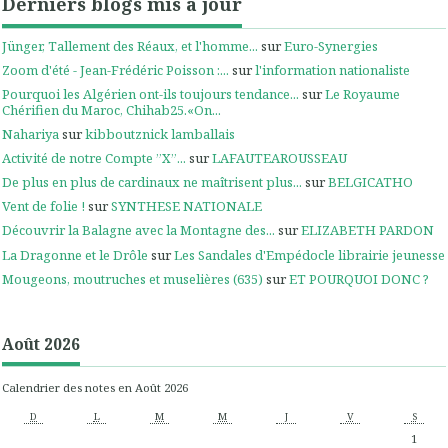
Derniers blogs mis à jour
Jünger, Tallement des Réaux, et l'homme...
sur
Euro-Synergies
Zoom d'été - Jean-Frédéric Poisson :...
sur
l'information nationaliste
Pourquoi les Algérien ont-ils toujours tendance...
sur
Le Royaume
Chérifien du Maroc, Chihab25.«On...
Nahariya
sur
kibboutznick lamballais
Activité de notre Compte ”X”...
sur
LAFAUTEAROUSSEAU
De plus en plus de cardinaux ne maîtrisent plus...
sur
BELGICATHO
Vent de folie !
sur
SYNTHESE NATIONALE
Découvrir la Balagne avec la Montagne des...
sur
ELIZABETH PARDON
La Dragonne et le Drôle
sur
Les Sandales d'Empédocle librairie jeunesse
Mougeons, moutruches et muselières (635)
sur
ET POURQUOI DONC ?
Août 2026
Calendrier des notes en Août 2026
D
L
M
M
J
V
S
1