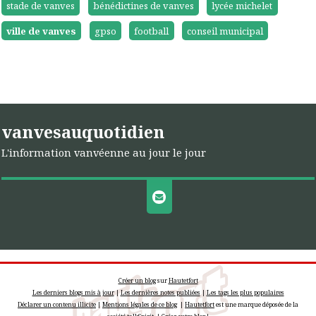
stade de vanves
bénédictines de vanves
lycée michelet
ville de vanves
gpso
football
conseil municipal
vanvesauquotidien
L'information vanvéenne au jour le jour
Créer un blog
sur
Hautetfort
Les derniers blogs mis à jour
|
Les dernières notes publiées
|
Les tags les plus populaires
Déclarer un contenu illicite
|
Mentions légales de ce blog
|
Hautetfort
est une marque déposée de la