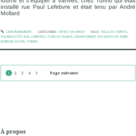
fournir et s’équiper à Vanves, chez Turino qui était
installé rue Paul Lefebvre et était tenu par André
Mollard
LIEN PERMANENT
CATÉGORIES :
SPORT
,
VACANCES
TAGS :
VILLE DE VANVES
,
VACANCES ÉTÉ 2026
,
CANICULE
,
TOUR DE FRANCE
,
DÉPARTEMENT DES HAUTS DE SEINE
,
BERNARD ROCHE
,
TURINO
1
2
3
4
5
Page suivante
À propos