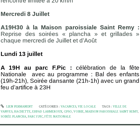
rencontre limitée à 20 km/h
Mercredi 8 Juillet
A19H30 à la Maison paroissiale Saint Remy :
Reprise des soirées « plancha » et grillades »
chaque mercredi de Juillet et d’Août
Lundi 13 juillet
A 19H au parc F.Pic :
célébration de la fête
Nationale avec au programme : Bal des enfants
(19h-21h), Soirée dansante (21h-1h) avec un grand
feu d’artifice à 23H
LIEN PERMANENT
CATÉGORIES :
VACANCES
,
VIE LOCALE
TAGS :
VILLE DE
VANVES
,
HACHETTE
,
EHPAD LARMEROUX
,
GPSO
,
VOIRIE
,
MAIISON PAROISSIALE SAINT REMY
,
SOIRÉE PLANCHA
,
PARC F.PIC
,
FÊTE NATIONALE