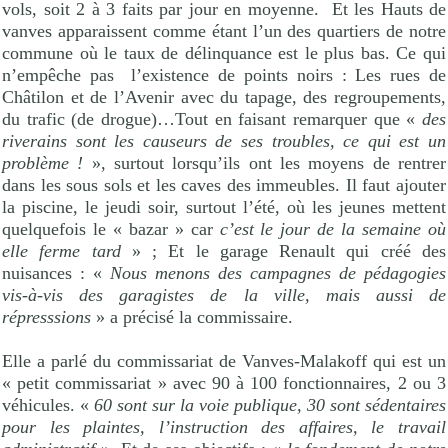
vols, soit 2 à 3 faits par jour en moyenne.
Et les Hauts de
vanves apparaissent comme étant l’un des quartiers de notre
commune où le taux de délinquance est le plus bas. Ce qui
n’empêche pas
l’existence de points noirs : Les rues de
Châtilon et de l’Avenir avec du tapage, des regroupements,
du trafic (de drogue)…Tout en faisant remarquer que «
des
riverains sont les causeurs de ses troubles, ce qui est un
problème !
», surtout lorsqu’ils ont les moyens de rentrer
dans les sous sols et les caves des immeubles. Il faut ajouter
la piscine, le jeudi soir, surtout l’été, où les jeunes mettent
quelquefois le « bazar » car
c’est le jour de la semaine où
elle ferme tard
» ; Et le garage Renault qui créé des
nuisances : «
Nous menons des campagnes de pédagogies
vis-à-vis des garagistes de la ville, mais aussi de
répresssions
» a précisé la commissaire.
Elle a parlé du commissariat de Vanves-Malakoff qui est un
« petit commissariat » avec 90 à 100 fonctionnaires, 2 ou 3
véhicules. «
60 sont sur la voie publique, 30 sont sédentaires
pour les plaintes, l’instruction des affaires, le travail