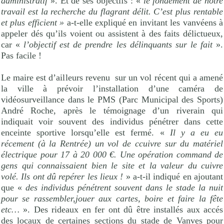
administratif
». Et de ses objectifs : «
le fondement de notre
travail est la recherche du flagrant délit. C’est plus rentable
et plus efficient »
a-t-elle expliqué en invitant les vanvéens à
appeler dés qu’ils voient ou assistent à des faits délictueux,
car «
l’objectif est de prendre les délinquants sur le fait
».
Pas facile !
Le maire est d’ailleurs revenu
sur un vol récent qui a amené
la ville à prévoir l’installation d’une caméra de
vidéosurveillance dans le PMS (Parc Municipal des Sports)
André Roche, après le témoignage d’un riverain qui
indiquait voir souvent des individus pénétrer dans cette
enceinte sportive lorsqu’elle est fermé. «
Il y a eu eu
récement (à la Rentrée) un vol de ccuivre sur du matériel
électrique pour 17 à 20 000 €. Une opération command de
gens qui connaissaient bien le site et la valeur du cuivre
volé. Ils ont dû repérer les lieux !
» a-t-il indiqué en ajoutant
que «
des individus pénétrent souvent dans le stade la nuit
pour se rassembler,jouer aux cartes, boire et faire la fête
etc…
». Des rideaux en fer ont dû être installés aux accés
des locaux de certaines sections du stade de Vanves pour