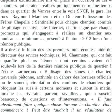
dispositif extraordinaire mis en place à l’occasion de ces 4
chantiers qui seraient réalisés pratiquement en même temps
dans ce quartier de Vanves entre la voie SNCF, la gare, les
rues
Raymond Marcheron et du Docteur Lafosse ou des
Fréres Chapelle : Sentinelle pour chaque chantier, comités
de pilotage et suivi, site Internet, charte signé par chaque
promoteur qui s’engageait à réaliser un chantier aux
nuuisances minimum… présenté à l’autone 2012 lors d’une
réunon publique.
Il a dressé le bilan des six premiers mois écoulés, aidé du
directeur des sevices techniques, M. Chaumette, qui ont fait
apparaîte plusieurs éléments dont certains avaient été
soulevés lors de la dernière réunion publique de quartier à
l’école Larmeroux : Ballisage des zones de chantier,
traversée piétonne, activités en dehors des horaires officiels
ou le samedi, circulation des camions de chantiers qui
bloquent les rues à certains moments et surtout le matin,
lorsque les riverains partent travailler… qui a suscité
beaucoup de questions et d’interventions. «
Il faut
absolument faire quelque chose lorsque le chantier Vinci
commencera ! Peut être faudrait il un régulateur de