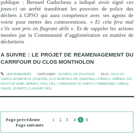
publique : Bernard Gaducheau a indiqué avoir signé ces
jours-ci un arrêté transférant les pouvoirs de police des
déchets à GPSO qui aura compétence avec ses agents de
voirie pour mettre des contraventions. «
Et cela fera mal
s’ils sont pris en flagrant délit
». Et de rappeler les actions
menées par la Communaité d’agglomération en matière de
déchetterie
A SUIVRE : LE PROJET DE REAMENAGEMENT DU
CARRFOUR DU CLOS MONTHOLON
LIEN PERMANENT
CATÉGORIES :
SECURITE
,
VIE POLITIQUE
TAGS :
VILLE DE
VANVES
,
RÉUNION DE QUARTIER
,
CLOS MONTHOLON
,
CHANTIERS
,
CONSEILG GÉNÉRAL DES
HAUTS DE SEINE
,
SIPPEREC
,
GPSO
,
LIDL
,
COMISSARIAT DE VANVES
,
COMMISSAIRE CAMILLE
CHAIZE
,
SÉCURITÉ
,
FLAGRANT DÉLI
Page précédente
1
2
3
4
5
6
Page suivante