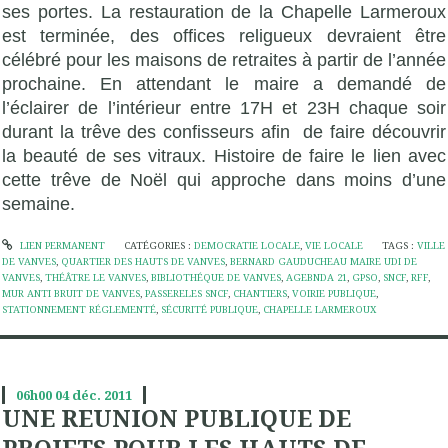
ses portes. La restauration de la Chapelle Larmeroux
est terminée, des offices religueux devraient être
célébré pour les maisons de retraites à partir de l’année
prochaine. En attendant le maire a demandé de
l’éclairer de l’intérieur entre 17H et 23H chaque soir
durant la trêve des confisseurs afin
de faire découvrir
la beauté de ses vitraux. Histoire de faire le lien avec
cette trêve de Noël qui approche dans moins d’une
semaine.
LIEN PERMANENT
CATÉGORIES :
DEMOCRATIE LOCALE
,
VIE LOCALE
TAGS :
VILLE
DE VANVES
,
QUARTIER DES HAUTS DE VANVES
,
BERNARD GAUDUCHEAU MAIRE UDI DE
VANVES
,
THÉÂTRE LE VANVES
,
BIBLIOTHÉQUE DE VANVES
,
AGEBNDA 21
,
GPSO
,
SNCF
,
RFF
,
MUR ANTI BRUIT DE VANVES
,
PASSERELES SNCF
,
CHANTIERS
,
VOIRIE PUBLIQUE
,
STATIONNEMENT RÉGLEMENTÉ
,
SÉCURITÉ PUBLIQUE
,
CHAPELLE LARMEROUX
06h00
04
déc. 2011
UNE REUNION PUBLIQUE DE