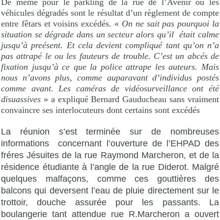
De même pour le parkling de la rue de l’Avenir où les
véhicules dégradés sont le résultat d’un règlement de compte
entre fêtars et voisins excédés. «
On ne sait pas pourquoi la
situation se dégrade dans un secteur alors qu’il
était calme
jusqu’à preésent. Et cela devient compliqué tant qu’on n’a
pas attrapé le ou les fauteurs de trouble. C’est un abcés de
fixation jusqu’à ce que la police attrape les auteurs. Mais
nous n’avons plus, comme auparavant d’individus postés
comme avant. Les caméras de vidéosurveillance ont été
disuassives
» a expliqué Bernard Gauducheau sans vraiment
convaincre ses interlocuteurs dont certains sont excédés
La réunion s’est terminée sur de nombreuses
informations
concernant l’ouverture de l’EHPAD des
fréres Jésuites de la rue Raymond Marcheron, et de la
résidence étudiante à l’angle de la rue Diderot. Malgré
quelques malfaçons, comme ces gouttières des
balcons qui deversent l’eau de pluie directement sur le
trottoir, douche assurée pour les passants. La
boulangerie tant attendue rue R.Marcheron a ouvert