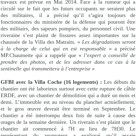
travaux est prévue en Mai 2014. Face à la rumeur qui a
circulé sur le fait que les futurs occupants ne seraient plus
des militaires, il a précisé qu’il s’agira toujours de
fonctionnaires du ministére de la défense qui pouront être
des militairs, des sapeurs pompiers, du personnel civil. Une
riveraine s’est plaint de fissures assez importantes sur la
chaussée de la Villa des Matraits. «
Les dégradations seront
à la charge de celui qui en est responsable
» a précisé
MP.Chaumette qui a rappelé que «
l’expert a conseillé de
prendre des photos, et de les adresser dans ce cas à la
sentinelle qui transmettera à l’entreprise
»
GFBI avec la Villa Coche (16 logements) :
Les débuts du
chantier ont été laborieux surtout avec cette rupture de câble
ERDF, avec un chantier de démolition qui a duré un mois et
demi. L’immeuble est au niveau du plancher actuiellement,
et le gros œuvre devrait être terminé en Septembre. Le
chantier a été interrompu deux fois de suite à cause des
orages de la semaine dernière. Un riverain s’est plaint que le
chantier ait commencé à 7H au lieu de 7H30. Le
représentant du promoteur a expliqué qu’il essaie