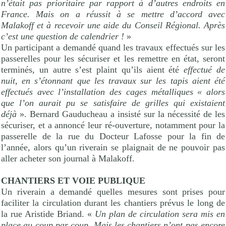
n’était pas prioritaire par rapport à d’autres endroits en
France. Mais on a réussit à se mettre d’accord avec
Malakoff et à recevoir une aide du Conseil Régional. Après
c’est une question de calendrier !
»
Un participant a demandé quand les travaux effectués sur les
passerelles pour les sécuriser et les remettre en état, seront
terminés, un autre s’est plaint qu’ils aient été
effectué de
nuit, en s’étonnant que les travaux sur les tapis aient été
effectués avec l’installation des cages métalliques « alors
que l’on aurait pu se satisfaire de grilles qui existaient
déjà
». Bernard Gauducheau a insisté sur la nécessité de les
sécuriser, et a annoncé leur ré-ouverture, notamment pour la
passerelle de la rue du Docteur Lafosse pour la fin de
l’année, alors qu’un riverain se plaignait de ne pouvoir pas
aller acheter son journal à Malakoff.
CHANTIERS ET VOIE PUBLIQUE
Un riverain a demandé quelles mesures sont prises pour
faciliter la circulation durant les chantiers prévus le long de
la rue Aristide Briand. «
Un plan de circulation sera mis en
place au coup par coup. Mais les chantiers n’ont pas encore