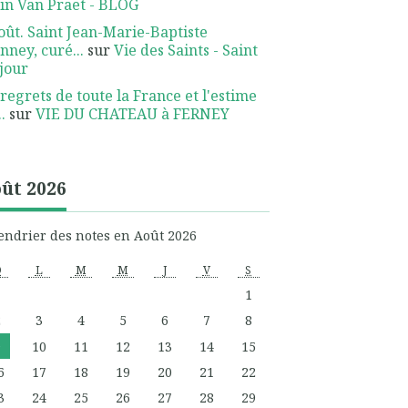
in Van Praet - BLOG
oût. Saint Jean-Marie-Baptiste
nney, curé...
sur
Vie des Saints - Saint
jour
 regrets de toute la France et l'estime
.
sur
VIE DU CHATEAU à FERNEY
ût 2026
endrier des notes en Août 2026
D
L
M
M
J
V
S
1
2
3
4
5
6
7
8
9
10
11
12
13
14
15
6
17
18
19
20
21
22
3
24
25
26
27
28
29