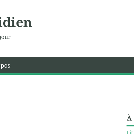
idien
jour
opos
À
Lir