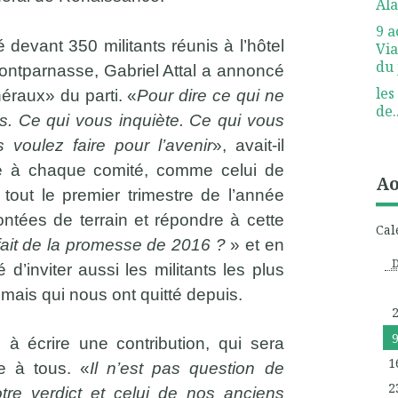
Ala
9 a
devant 350 militants réunis à l’hôtel
Via
du 
ontparnasse, Gabriel Attal a annoncé
les
éraux» du parti. «
Pour dire ce qui ne
de..
s. Ce qui vous inquiète. Ce qui vous
voulez faire pour l’avenir
», avait-il
de à chaque comité, comme celui de
Ao
tout le premier trimestre de l’année
ontées de terrain et répondre à cette
Cal
ait de la promesse de 2016 ?
» et en
’inviter aussi les militants les plus
 mais qui nous ont quitté depuis.
à écrire une contribution, qui sera
1
e à tous. «
Il n’est pas question de
2
tre verdict et celui de nos anciens