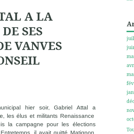
TAL A LA
A
DE SES
jui
DE VANVES
jui
ONSEIL
ma
avr
ma
fév
jan
dé
nicipal hier soir, Gabriel Attal a
no
e, les élus et militants Renaissance
oct
uis la campagne pour les élections
Tou
 Entretemps, il avait quitté Matignon,