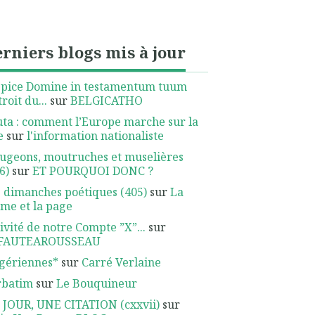
rniers blogs mis à jour
spice Domine in testamentum tuum
troit du...
sur
BELGICATHO
ta : comment l’Europe marche sur la
e
sur
l'information nationaliste
ugeons, moutruches et muselières
6)
sur
ET POURQUOI DONC ?
 dimanches poétiques (405)
sur
La
me et la page
ivité de notre Compte ”X”...
sur
FAUTEAROUSSEAU
gériennes*
sur
Carré Verlaine
rbatim
sur
Le Bouquineur
 JOUR, UNE CITATION (cxxvii)
sur