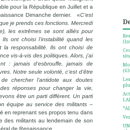
ble pour la République en Juillet et a
Renaissance Dimanche dernier. «
C’est
De
 que je prends ces fonctions. Mercredi
e), les extrêmes se sont alliés pour
Re
ls ont choisi l’instabilité quand les
(In
la responsabilité. Ils ont choisi de
Ceu
nce vis-à-vis des politiques. Alors, j’ai
têt
t : jamais d’esbrouffe, jamais de
Mo
(63
es. Notre seule volonté, c’est d’être
Les
 de chercher l’antidote aux doutes
plu
 des réponses pour changer la vie,
Act
vons être un parti différent. Un parti
LA
on équipe au service des militants –
*Al
qué en reprenant ses propos tenu dans
Ve
e des militants au lendemain de son
UN
néral de Renaissance.