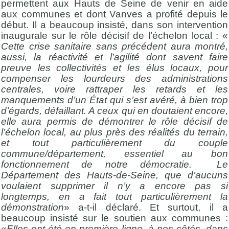
permettent aux Hauts de Seine de venir en aide
aux communes et dont Vanves a profité depuis le
début. Il a beaucoup insisté, dans son intervention
inaugurale sur le rôle décisif de l’échelon local : «
Cette crise sanitaire sans précédent aura montré,
aussi, la réactivité et l’agilité dont savent faire
preuve les collectivités et les élus locaux, pour
compenser les lourdeurs des administrations
centrales, voire rattraper les retards et les
manquements d’un État qui s’est avéré, à bien trop
d’égards, défaillant. A ceux qui en doutaient encore,
elle aura permis de démontrer le rôle décisif de
l’échelon local, au plus près des réalités du terrain,
et tout particulièrement du couple
commune/département, essentiel au bon
fonctionnement de notre démocratie.
Le
Département des Hauts-de-Seine, que d’aucuns
voulaient supprimer il n’y a encore pas si
longtemps, en a fait tout particulièrement la
démonstration
» a-t-il déclaré. Et surtout, il a
beaucoup insisté sur le soutien aux communes :
«
Elles ont été en première ligne, à nos côtés, dans