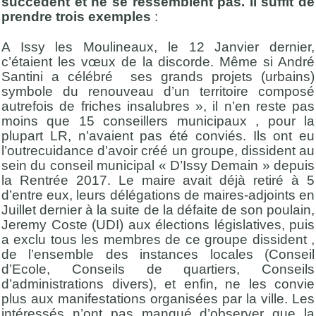
succédent et ne se ressemblent pas. Il suffit de
prendre trois exemples
:
A Issy les Moulineaux, le 12 Janvier dernier,
c’étaient les vœux de la discorde. Même si André
Santini a célébré ses grands projets (urbains)
symbole du renouveau d’un territoire composé
autrefois de friches insalubres », il n’en reste pas
moins que 15 conseillers municipaux , pour la
plupart LR, n’avaient pas été conviés. Ils ont eu
l’outrecuidance d’avoir créé un groupe, dissident au
sein du conseil municipal « D’Issy Demain » depuis
la Rentrée 2017. Le maire avait déjà retiré à 5
d’entre eux, leurs délégations de maires-adjoints en
Juillet dernier à la suite de la défaite de son poulain,
Jeremy Coste (UDI) aux élections législatives, puis
a exclu tous les membres de ce groupe dissident ,
de l’ensemble des instances locales (Conseil
d’Ecole, Conseils de quartiers, Conseils
d’administrations divers), et enfin, ne les convie
plus aux manifestations organisées par la ville. Les
intéressés n’ont pas manqué d’observer que la