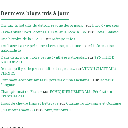
Derniers blogs mis à jour
Ormuz: la bataille du détroit se joue désormais...
sur
Euro-Synergies
Saxe-Anhalt : l'AfD donnée à 43 % et le BSW à 5 %.
sur
Lionel Baland
Une histoire de la STASI...
sur
Métapo infos
Toulouse (31) : Après une altercation, un jeune...
sur
l'information
nationaliste
Dans deux mois, notre revue Synthèse nationale...
sur
SYNTHESE
NATIONALE
Je sais qu'il y a de petites difficultés , mais...
sur
VIE DU CHATEAU à
FERNEY
Comment économiser l’eau potable d’une ancienne...
sur
Docteur
Sangsue
Championnat de France
sur
ECHIQUIER LEMPDAIS - Fédération
Française des...
Toast de chèvre frais et betterave
sur
Cuisine Toulousaine et Occitane
Questionnement (7)
sur
Court, toujours !