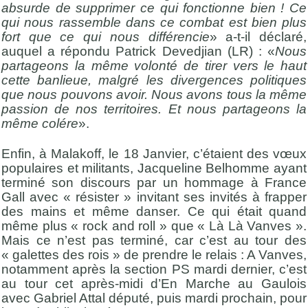
absurde de supprimer ce qui fonctionne bien ! Ce
qui nous rassemble dans ce combat est bien plus
fort que ce qui nous différencie
» a-t-il déclaré,
auquel a répondu Patrick Devedjian (LR) : «
Nous
partageons la même volonté de tirer vers le haut
cette banlieue, malgré les divergences politiques
que nous pouvons avoir. Nous avons tous la même
passion de nos territoires. Et nous partageons la
même colére
».
Enfin, à Malakoff, le 18 Janvier, c’étaient des vœux
populaires et militants, Jacqueline Belhomme ayant
terminé son discours par un hommage à France
Gall avec « résister » invitant ses invités à frapper
des mains et même danser. Ce qui était quand
même plus « rock and roll » que « Là Là Vanves ».
Mais ce n’est pas terminé, car c’est au tour des
« galettes des rois » de prendre le relais : A Vanves,
notamment après la section PS mardi dernier, c’est
au tour cet après-midi d’En Marche au Gaulois
avec Gabriel Attal député, puis mardi prochain, pour