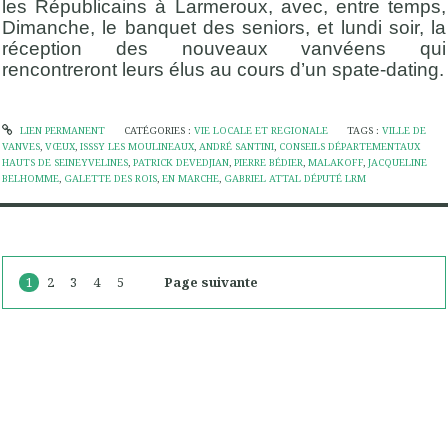
les Républicains à Larmeroux, avec, entre temps,
Dimanche, le banquet des seniors, et lundi soir, la
réception des nouveaux vanvéens qui
rencontreront leurs élus au cours d’un spate-dating.
LIEN PERMANENT
CATÉGORIES :
VIE LOCALE ET REGIONALE
TAGS :
VILLE DE
VANVES
,
VŒUX
,
ISSSY LES MOULINEAUX
,
ANDRÉ SANTINI
,
CONSEILS DÉPARTEMENTAUX
HAUTS DE SEINEYVELINES
,
PATRICK DEVEDJIAN
,
PIERRE BÉDIER
,
MALAKOFF
,
JACQUELINE
BELHOMME
,
GALETTE DES ROIS
,
EN MARCHE
,
GABRIEL ATTAL DÉPUTÉ LRM
1
2
3
4
5
Page suivante