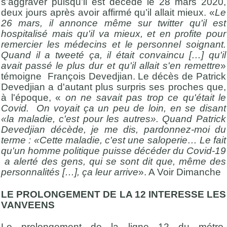
s’aggraver puisqu’il est décédé le 28 mars 2020,
deux jours après avoir affirmé qu’il allait mieux. «
Le
26 mars, il annonce même sur twitter qu'il est
hospitalisé mais qu'il va mieux, et en profite pour
remercier les médecins et le personnel soignant.
Quand il a tweeté ça, il était convaincu […] qu'il
avait passé le plus dur et qu'il allait s'en remettre
»
témoigne François Devedjian. Le décès de Patrick
Devedjian a d'autant plus surpris ses proches que,
à l'époque, «
on ne savait pas trop ce qu'était le
Covid. On voyait ça un peu de loin, en se disant
«la maladie, c'est pour les autres». Quand Patrick
Devedjian décède, je me dis, pardonnez-moi du
terme : «Cette maladie, c'est une saloperie… Le fait
qu'un homme politique puisse décéder du Covid-19
a alerté des gens, qui se sont dit que, même des
personnalités […], ça leur arrive
». A Voir Dimanche
LE PROLONGEMENT DE LA 12 INTERESSE LES
VANVEENS
Le prolongement de la ligne 12 du métro,