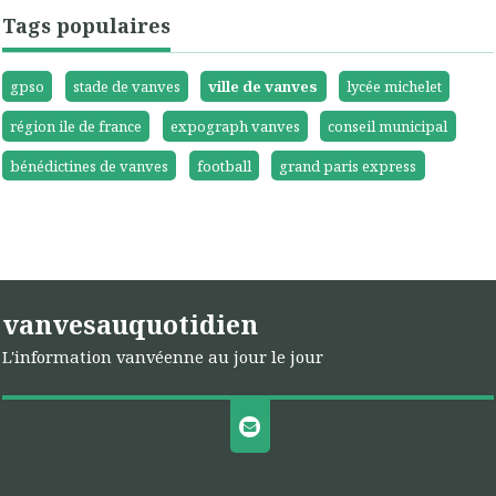
Tags populaires
gpso
stade de vanves
ville de vanves
lycée michelet
région ile de france
expograph vanves
conseil municipal
bénédictines de vanves
football
grand paris express
vanvesauquotidien
L'information vanvéenne au jour le jour