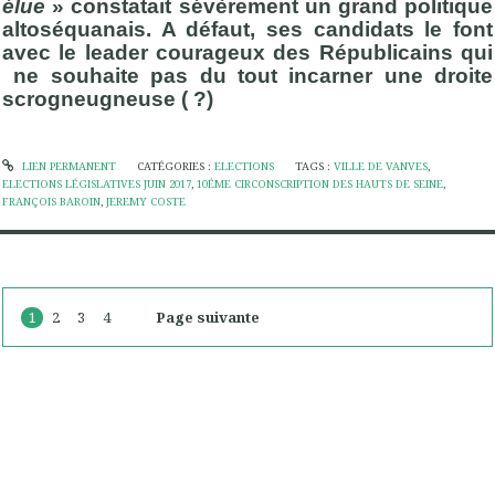
élue
» constatait sévèrement un grand politique
altoséquanais. A défaut, ses candidats le font
avec le leader courageux des Républicains qui
ne souhaite pas du tout incarner une droite
scrogneugneuse ( ?)
LIEN PERMANENT
CATÉGORIES :
ELECTIONS
TAGS :
VILLE DE VANVES
,
ELECTIONS LÉGISLATIVES JUIN 2017
,
10ÉME CIRCONSCRIPTION DES HAUTS DE SEINE
,
FRANÇOIS BAROIN
,
JEREMY COSTE
1
2
3
4
Page suivante