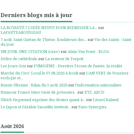
Derniers blogs mis à jour
LA ROYAUTÉ ? L'IDÉE NEUVE POUR REDRESSER LA...
sur
LAFAUTEAROUSSEAU
7 août. Saint Gaëtan de Thiène, fondateurs des...
sur
Vie des Saints - Saint
du jour
UN JOUR, UNE CITATION (cxxv)
sur
Alain Van Praet - BLOG
Délice de cathédrale
sur
La senteur de l'esprit
Les Jours Gris
sur
FUMIGÈNE - Derrière l'écran de fumée, la réalité
Marché du Croc' Local le 07.08.2026 à Boult
sur
L'AN VERT de Vouziers :
écologie et...
Russie-Ukraine : Bilan du 5 août 2026
sur
l'information nationaliste
Humour. France Inter vient de présenter...
sur
XYZ, ABCD
Ulrich Siegmund exprime des doutes quant à...
sur
Lionel Baland
Le Japon et l’Arabie Saoudite mettent...
sur
Euro-Synergies
Août 2026