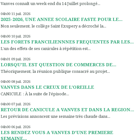
Vanves connaît un week-end du 14 Juillet prolongé...
04h00
11
juil. 2026
2025-2026, UNE ANNEE SCOLAIRE FASTE POUR LE...
Non seulement, le collège Saint Exupery a décroché la...
04h00
10
juil. 2026
LES FORETS FRANCILIENNNES FREQUENTES PAR LES...
L’un des effets de ses canicules à répétition est...
04h01
09
juil. 2026
LORSQU’IL EST QUESTION DE COMMERCES DE...
Théoriquement, la réunion publique consacré au projet...
04h00
08
juil. 2026
VANVES DANS LE CREUX DE L’OREILLE
CANICULE : À la suite de l'épisode...
04h00
07
juil. 2026
RETOUR DE CANICULE A VANVES ET DANS LA REGION...
Les prévisions annoncent une semaine très chaude dans...
04h00
06
juil. 2026
LES RENDEZ VOUS A VANVES D’UNE PREMIERE
SEMAINE...