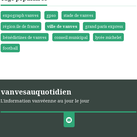
expograph vanves
gpso
stade de vanves
région ile de france
ville de vanves
grand paris express
bénédictines de vanves
conseil municipal
lycée michelet
football
vanvesauquotidien
L'information vanvéenne au jour le jour