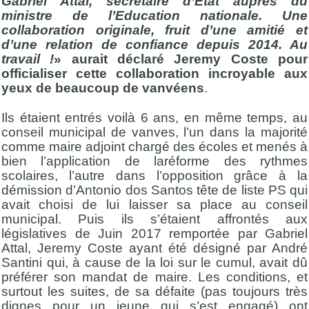
Gabriel Attal, secrétaire d’Etat auprès du
ministre de l’Education nationale. Une
collaboration originale, fruit d’une amitié et
d’une relation de confiance depuis 2014. Au
travail !
» aurait déclaré Jeremy Coste pour
officialiser cette collaboration incroyable aux
yeux de beaucoup de vanvéens
.
Ils étaient entrés voilà 6 ans, en même temps, au
conseil municipal de vanves, l’un dans la majorité
comme maire adjoint chargé des écoles et menés à
bien l’application de laréforme des rythmes
scolaires, l’autre dans l’opposition grâce à la
démission d’Antonio dos Santos tête de liste PS qui
avait choisi de lui laisser sa place au conseil
municipal. Puis ils s’étaient affrontés aux
législatives de Juin 2017 remportée par Gabriel
Attal, Jeremy Coste ayant été désigné par André
Santini qui, à cause de la loi sur le cumul, avait dû
préférer son mandat de maire. Les conditions, et
surtout les suites, de sa défaite (pas toujours très
dignes pour un jeune qui s’est engagé) ont