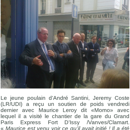
Le jeune poulain d’André Santini, Jeremy Coste
(LR/UDI) a reçu un soutien de poids vendredi
dernier avec Maurice Leroy dit «Momo» avec
lequel il a visité le chantier de la gare du Grand
Paris Express Fort D’Issy /Vanves/Clamart.
«
Maurice est venu voir ce qu’il avait initié ! Il a été