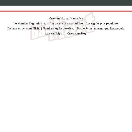
Créer un blog
sur
Hautetfort
Les derniers blogs mis à jour
|
Les dernières notes publiées
|
Les tags les plus populaires
Déclarer un contenu illicite
|
Mentions légales de ce blog
|
Hautetfort
est une marque déposée de la
société talkSpirit | Créez votre
blog
!