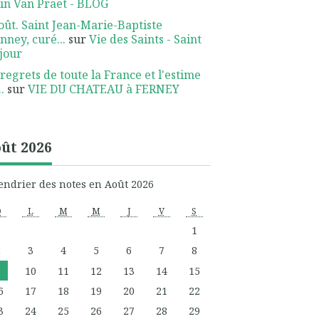
in Van Praet - BLOG
oût. Saint Jean-Marie-Baptiste
nney, curé...
sur
Vie des Saints - Saint
jour
 regrets de toute la France et l'estime
.
sur
VIE DU CHATEAU à FERNEY
ût 2026
endrier des notes en Août 2026
D
L
M
M
J
V
S
1
2
3
4
5
6
7
8
9
10
11
12
13
14
15
6
17
18
19
20
21
22
3
24
25
26
27
28
29