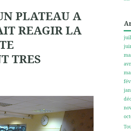
UN PLATEAU A
A
AIT REAGIR LA
jui
TE
jui
T TRES
ma
avr
ma
fév
jan
dé
no
oct
Tou