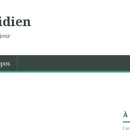
idien
jour
opos
À
Lir