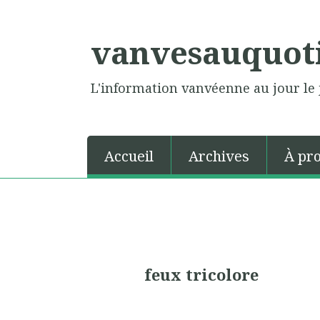
vanvesauquot
L'information vanvéenne au jour le 
Accueil
Archives
À pr
feux tricolore