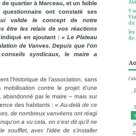
Ala
 de quartier à Marceau, et un faible
9 a
questionnaire ont constaté ses
Via
ui valide le concept de notre
du 
 être les relais de vos réactions
les
s indiqué en ajoutant : «
Le Plateau
de..
lation de Vanves. Depuis que l’on
 conseils syndicaux, le maire a
Ao
Cal
nt l’historique de l’association, sans
 mobilisation contre le projet d’une
t, abandonné par le maire – mais sur
ience des habitants : «
Au-delà de ce
choses, de nombreux vanvéens ont réagi
rsqu’on a vu cela, on s’est dit qu’il ne
1
le soufflet, avec l’idée de s’installer
2