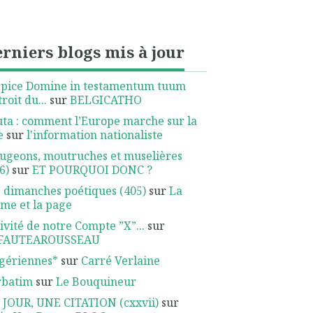
rniers blogs mis à jour
spice Domine in testamentum tuum
troit du...
sur
BELGICATHO
ta : comment l’Europe marche sur la
e
sur
l'information nationaliste
ugeons, moutruches et muselières
6)
sur
ET POURQUOI DONC ?
 dimanches poétiques (405)
sur
La
me et la page
ivité de notre Compte ”X”...
sur
FAUTEAROUSSEAU
gériennes*
sur
Carré Verlaine
rbatim
sur
Le Bouquineur
 JOUR, UNE CITATION (cxxvii)
sur