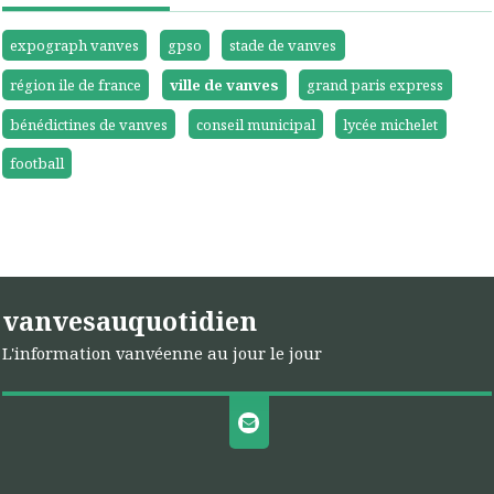
expograph vanves
gpso
stade de vanves
région ile de france
ville de vanves
grand paris express
bénédictines de vanves
conseil municipal
lycée michelet
football
vanvesauquotidien
L'information vanvéenne au jour le jour