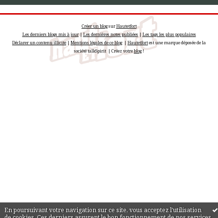
Créer un blog
sur
Hautetfort
Les derniers blogs mis à jour
|
Les dernières notes publiées
|
Les tags les plus populaires
Déclarer un contenu illicite
|
Mentions légales de ce blog
|
Hautetfort
est une marque déposée de la
société talkSpirit | Créez votre
blog
!
En poursuivant votre navigation sur ce site, vous acceptez l'utilisation
de cookies. Ces derniers assurent le bon fonctionnement de nos services.