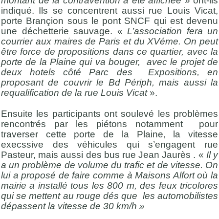
montant de la contravention a été affichée
» ont-ils
indiqué. Ils se concentrent aussi rue Louis Vicat,
porte Brançion sous le pont SNCF qui est devenu
une déchetterie sauvage. «
L’association fera un
courrier aux maires de Paris et du XVéme. On peut
être force de propositions dans ce quartier, avec la
porte de la Plaine qui va bouger, avec le projet de
deux hotels côté Parc des Expositions, en
proposant de couvrir le Bd Périph, mais aussi la
requalification de la rue Louis Vicat
».
Ensuite les participants ont soulevé les problèmes
rencontrés par les piétons notamment pour
traverser cette porte de la Plaine, la vitesse
execssive des véhicules qui s’engagent rue
Pasteur, mais aussi des bus rue Jean Jaurès . «
Il y
a un problème de volume du trafic et de vitesse. On
lui a proposé de faire comme à Maisons Alfort où la
mairie a installé tous les 800 m, des feux tricolores
qui se mettent au rouge dés que les automobilistes
dépassent la vitesse de 30 km/h »