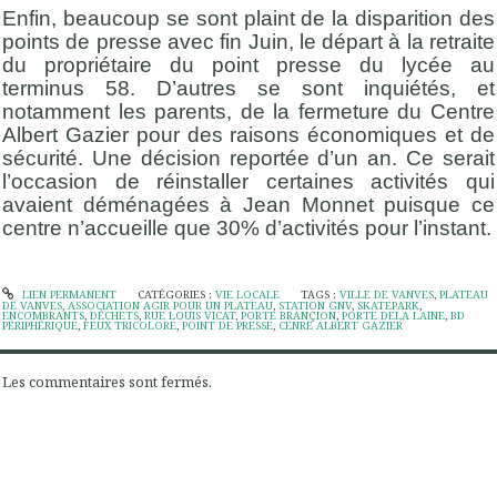
Enfin, beaucoup se sont plaint de la disparition des
points de presse avec fin Juin, le départ à la retraite
du propriétaire du point presse du lycée au
terminus 58. D’autres se sont inquiétés, et
notamment les parents, de la fermeture du Centre
Albert Gazier pour des raisons économiques et de
sécurité. Une décision reportée d’un an. Ce serait
l’occasion de réinstaller certaines activités qui
avaient déménagées à Jean Monnet puisque ce
centre n’accueille que 30% d’activités pour l’instant.
LIEN PERMANENT
CATÉGORIES :
VIE LOCALE
TAGS :
VILLE DE VANVES
,
PLATEAU
DE VANVES
,
ASSOCIATION AGIR POUR UN PLATEAU
,
STATION GNV
,
SKATEPARK
,
ENCOMBRANTS
,
DÉCHETS
,
RUE LOUIS VICAT
,
PORTE BRANÇION
,
PORTE DELA LAINE
,
BD
PÉRIPHÉRIQUE
,
FEUX TRICOLORE
,
POINT DE PRESSE
,
CENRE ALBERT GAZIER
Les commentaires sont fermés.