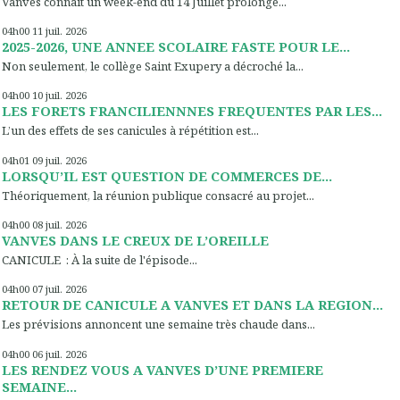
Vanves connaît un week-end du 14 Juillet prolongé...
04h00
11
juil. 2026
2025-2026, UNE ANNEE SCOLAIRE FASTE POUR LE...
Non seulement, le collège Saint Exupery a décroché la...
04h00
10
juil. 2026
LES FORETS FRANCILIENNNES FREQUENTES PAR LES...
L’un des effets de ses canicules à répétition est...
04h01
09
juil. 2026
LORSQU’IL EST QUESTION DE COMMERCES DE...
Théoriquement, la réunion publique consacré au projet...
04h00
08
juil. 2026
VANVES DANS LE CREUX DE L’OREILLE
CANICULE : À la suite de l'épisode...
04h00
07
juil. 2026
RETOUR DE CANICULE A VANVES ET DANS LA REGION...
Les prévisions annoncent une semaine très chaude dans...
04h00
06
juil. 2026
LES RENDEZ VOUS A VANVES D’UNE PREMIERE
SEMAINE...