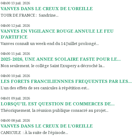
04h00
13
juil. 2026
VANVES DANS LE CREUX DE L’OREILLE
TOUR DE FRANCE : Sandrine...
04h00
12
juil. 2026
VANVES EN VIGILANCE ROUGE ANNULE LE FEU
D’ARTIFICE
Vanves connaît un week-end du 14 Juillet prolongé...
04h00
11
juil. 2026
2025-2026, UNE ANNEE SCOLAIRE FASTE POUR LE...
Non seulement, le collège Saint Exupery a décroché la...
04h00
10
juil. 2026
LES FORETS FRANCILIENNNES FREQUENTES PAR LES...
L’un des effets de ses canicules à répétition est...
04h01
09
juil. 2026
LORSQU’IL EST QUESTION DE COMMERCES DE...
Théoriquement, la réunion publique consacré au projet...
04h00
08
juil. 2026
VANVES DANS LE CREUX DE L’OREILLE
CANICULE : À la suite de l'épisode...