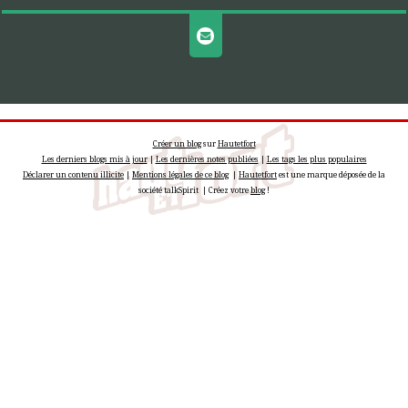
Créer un blog
sur
Hautetfort
Les derniers blogs mis à jour
|
Les dernières notes publiées
|
Les tags les plus populaires
Déclarer un contenu illicite
|
Mentions légales de ce blog
|
Hautetfort
est une marque déposée de la
société talkSpirit | Créez votre
blog
!