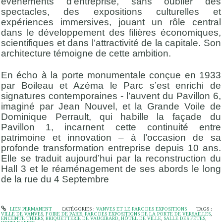
événements d’entreprise, sans oublier des
spectacles, des expositions culturelles et
expériences immersives, jouant un rôle central
dans le développement des filières économiques,
scientifiques et dans l’attractivité de la capitale. Son
architecture témoigne de cette ambition.
En écho à la porte monumentale conçue en 1933
par Boileau et Azéma le Parc s’est enrichi de
signatures contemporaines - l’auvent du Pavillon 6,
imaginé par Jean Nouvel, et la Grande Voile de
Dominique Perrault, qui habille la façade du
Pavillon 1, incarnent cette continuité entre
patrimoine et innovation – à l’occasion de sa
profonde transformation entreprise depuis 10 ans.
Elle se traduit aujourd’hui par la reconstruction du
Hall 3 et le réaménagement de ses abords le long
de la rue du 4 Septembre
LIEN PERMANENT
CATÉGORIES :
VANVES ET LE PARC DES EXPOSITIONS
TAGS :
VILLE DE VANVES
,
FOIRE DE PARIS
,
PARC DES EXPOSITIONS DE LA PORTE DE VERSAILLES
,
ENCEINTE THIERS
,
BRIQUETTERIE DE VAUGIRARD
,
HÔTEL DE VILLE
,
SALLE DES FÊTES
,