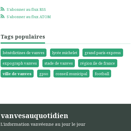
S'abonner au flux RSS
S'abonner au flux ATOM
Tags populaires
bénédictines de vanves
lycée michelet
grand paris express
expograph vanves
stade de vanves
région ile de france
ville de vanves
gpso
conseil municipal
football
vanvesauquotidien
L'information vanvéenne au jour le jour