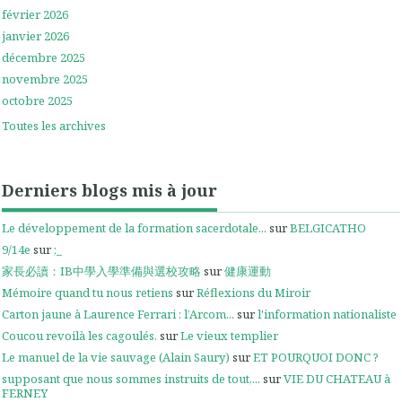
février 2026
janvier 2026
décembre 2025
novembre 2025
octobre 2025
Toutes les archives
Derniers blogs mis à jour
Le développement de la formation sacerdotale...
sur
BELGICATHO
9/14e
sur
;_
家長必讀：IB中學入學準備與選校攻略
sur
健康運動
Mémoire quand tu nous retiens
sur
Réflexions du Miroir
Carton jaune à Laurence Ferrari : l’Arcom...
sur
l'information nationaliste
Coucou revoilà les cagoulés.
sur
Le vieux templier
Le manuel de la vie sauvage (Alain Saury)
sur
ET POURQUOI DONC ?
supposant que nous sommes instruits de tout,...
sur
VIE DU CHATEAU à
FERNEY