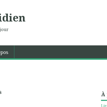
idien
jour
opos
s
À
Lir