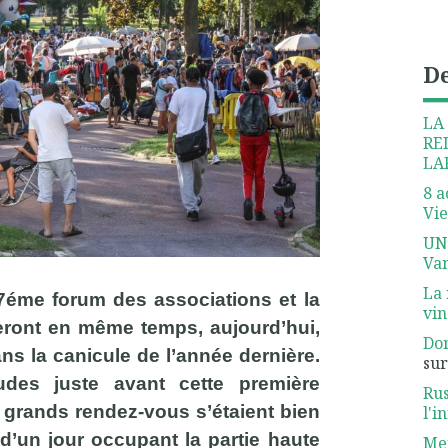
De
LA
RE
LA
8 a
Vie
UN
Van
La 
47éme forum des associations et la
vin
eront en même temps, aujourd’hui,
Dom
ans la canicule de l’année dernière.
su
udes juste avant cette première
Rus
 grands rendez-vous s’étaient bien
l'i
d’un jour occupant la partie haute
Meu