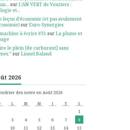
an...
sur
L'AN VERT de Vouziers :
logie et...
 leçon d’économie (et pas seulement
économie)
sur
Euro-Synergies
machine à écrire #31
sur
La plume et
page
ire le plein [de carburant] sans
mes.”
sur
Lionel Baland
ût 2026
endrier des notes en Août 2026
D
L
M
M
J
V
S
1
2
3
4
5
6
7
8
9
10
11
12
13
14
15