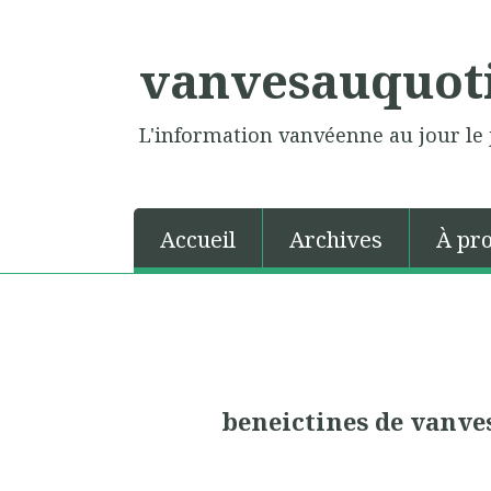
vanvesauquot
L'information vanvéenne au jour le 
Accueil
Archives
À pr
beneictines de vanve