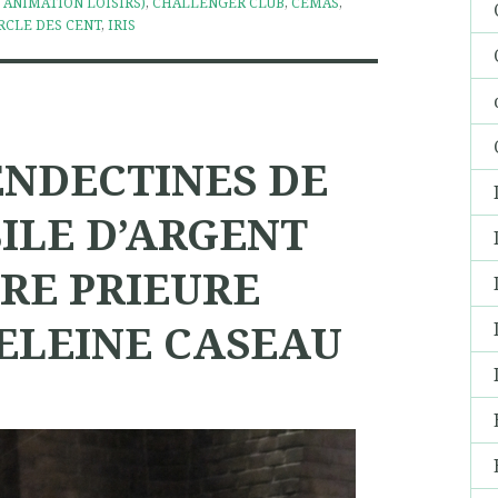
 ANIMATION LOISIRS)
,
CHALLENGER CLUB
,
CEMAS
,
RCLE DES CENT
,
IRIS
ENDECTINES DE
BILE D’ARGENT
RE PRIEURE
ELEINE CASEAU