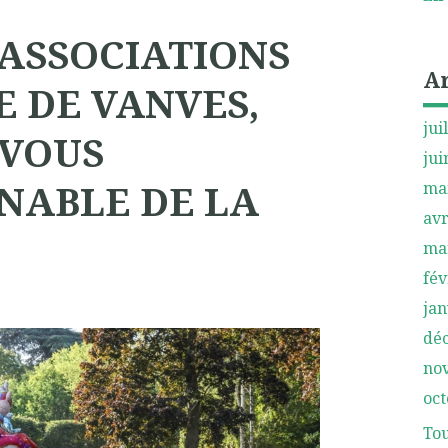
ASSOCIATIONS
A
E DE VANVES,
jui
-VOUS
jui
NABLE DE LA
ma
avr
ma
fév
jan
dé
no
oct
Tou