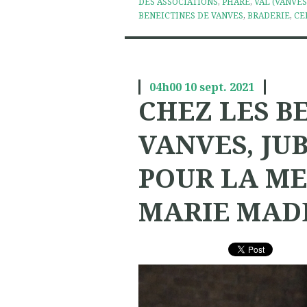
DES ASSOCIATIONS
,
PHARE
,
VAL (VANVES
BENEICTINES DE VANVES
,
BRADERIE
,
CE
04h00
10
sept. 2021
CHEZ LES B
VANVES, JU
POUR LA ME
MARIE MAD