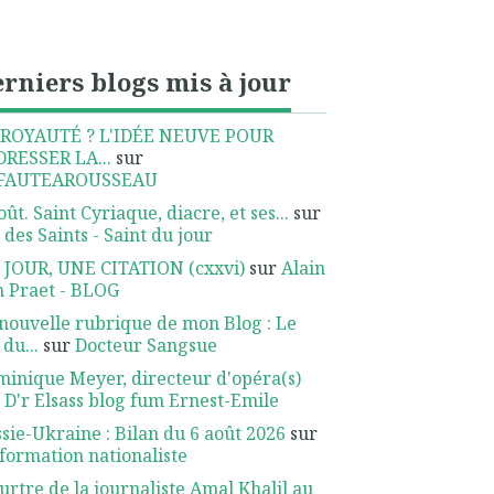
rniers blogs mis à jour
 ROYAUTÉ ? L'IDÉE NEUVE POUR
DRESSER LA...
sur
FAUTEAROUSSEAU
oût. Saint Cyriaque, diacre, et ses...
sur
 des Saints - Saint du jour
 JOUR, UNE CITATION (cxxvi)
sur
Alain
 Praet - BLOG
nouvelle rubrique de mon Blog : Le
 du...
sur
Docteur Sangsue
inique Meyer, directeur d'opéra(s)
r
D'r Elsass blog fum Ernest-Emile
sie-Ukraine : Bilan du 6 août 2026
sur
nformation nationaliste
rtre de la journaliste Amal Khalil au