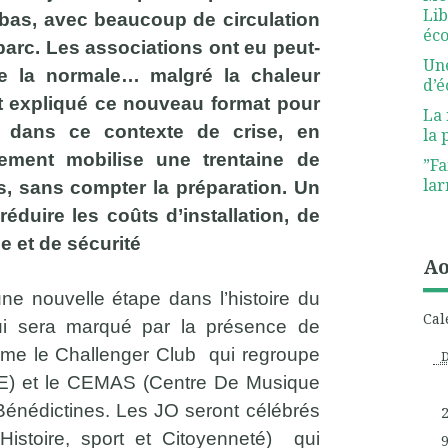
Lib
e bas, avec beaucoup de circulation
éco
parc. Les associations ont eu peut-
Une
ue la normale… malgré la chaleur
d’
it expliqué ce nouveau format pour
La 
 dans ce contexte de crise, en
la 
nement mobilise une trentaine de
”Fa
lar
, sans compter la préparation. Un
éduire les coûts d’installation, de
 et de sécurité
Ao
e nouvelle étape dans l’histoire du
Cal
ui sera marqué par la présence de
mme le Challenger Club qui regroupe
PE) et le CEMAS (Centre De Musique
 Bénédictines. Les JO seront célébrés
istoire, sport et Citoyenneté) qui