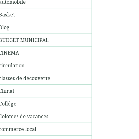
automobile
Basket
Blog
BUDGET MUNICIPAL
CINEMA
circulation
classes de découverte
Climat
Collége
Colonies de vacances
commerce local