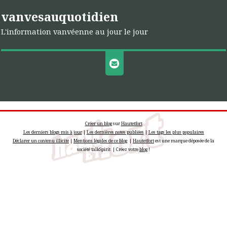
vanvesauquotidien
L'information vanvéenne au jour le jour
Créer un blog
sur
Hautetfort
Les derniers blogs mis à jour
|
Les dernières notes publiées
|
Les tags les plus populaires
Déclarer un contenu illicite
|
Mentions légales de ce blog
|
Hautetfort
est une marque déposée de la
société talkSpirit | Créez votre
blog
!