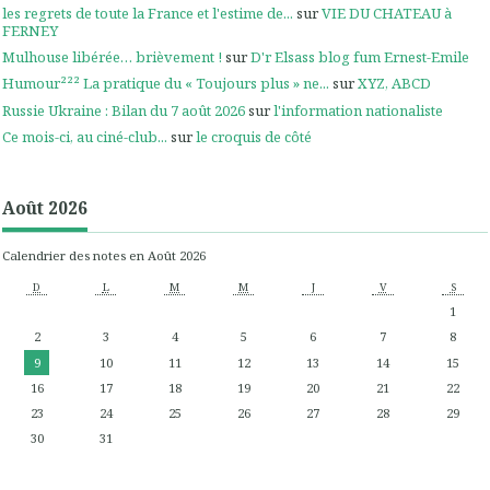
les regrets de toute la France et l'estime de...
sur
VIE DU CHATEAU à
FERNEY
Mulhouse libérée… brièvement !
sur
D'r Elsass blog fum Ernest-Emile
Humour²²² La pratique du « Toujours plus » ne...
sur
XYZ, ABCD
Russie Ukraine : Bilan du 7 août 2026
sur
l'information nationaliste
Ce mois-ci, au ciné-club...
sur
le croquis de côté
Août 2026
Calendrier des notes en Août 2026
D
L
M
M
J
V
S
1
2
3
4
5
6
7
8
9
10
11
12
13
14
15
16
17
18
19
20
21
22
23
24
25
26
27
28
29
30
31