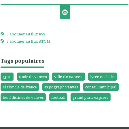
S'abonner au flux RSS
S'abonner au flux ATOM
Tags populaires
gpso
stade de vanves
ville de vanves
lycée michelet
région ile de france
expograph vanves
conseil municipal
bénédictines de vanves
football
grand paris express