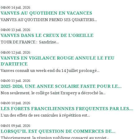
04h00
14
juil. 2026
VANVES AU QUOTIDIEN EN VACANCES
VANVES AU QUOTIDIEN PREND SES QUARTIERS...
04h00
13
juil. 2026
VANVES DANS LE CREUX DE L’OREILLE
TOUR DE FRANCE : Sandrine...
04h00
12
juil. 2026
VANVES EN VIGILANCE ROUGE ANNULE LE FEU
D’ARTIFICE
Vanves connaît un week-end du 14 Juillet prolongé...
04h00
11
juil. 2026
2025-2026, UNE ANNEE SCOLAIRE FASTE POUR LE...
Non seulement, le collège Saint Exupery a décroché la...
04h00
10
juil. 2026
LES FORETS FRANCILIENNNES FREQUENTES PAR LES...
L’un des effets de ses canicules à répétition est...
04h01
09
juil. 2026
LORSQU’IL EST QUESTION DE COMMERCES DE...
Théoriquement, la réunion publique consacré au projet...