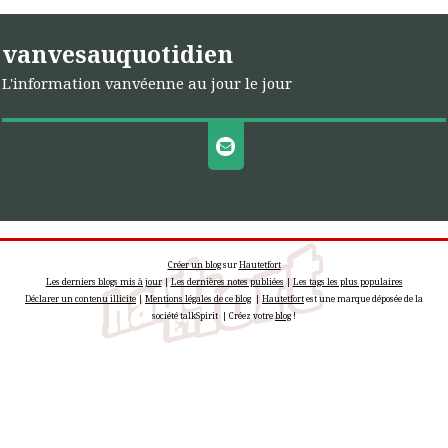
vanvesauquotidien
L'information vanvéenne au jour le jour
Créer un blog
sur
Hautetfort
Les derniers blogs mis à jour
|
Les dernières notes publiées
|
Les tags les plus populaires
Déclarer un contenu illicite
|
Mentions légales de ce blog
|
Hautetfort
est une marque déposée de la
société talkSpirit | Créez votre
blog
!