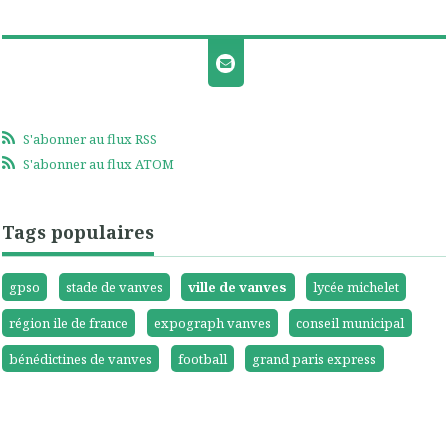
S'abonner au flux RSS
S'abonner au flux ATOM
Tags populaires
gpso
stade de vanves
ville de vanves
lycée michelet
région ile de france
expograph vanves
conseil municipal
bénédictines de vanves
football
grand paris express