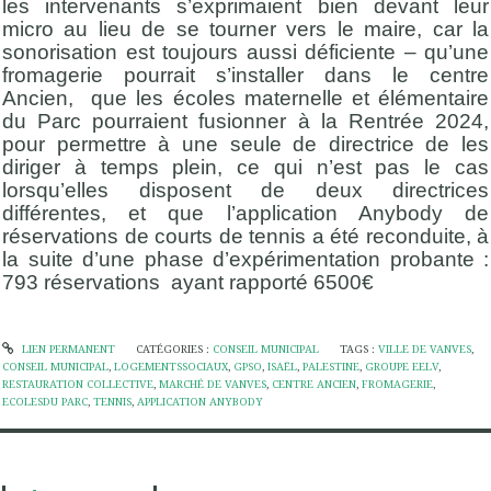
les intervenants s’exprimaient bien devant leur
micro au lieu de se tourner vers le maire, car la
sonorisation est toujours aussi déficiente – qu’une
fromagerie pourrait s’installer dans le centre
Ancien, que les écoles maternelle et élémentaire
du Parc pourraient fusionner à la Rentrée 2024,
pour permettre à une seule de directrice de les
diriger à temps plein, ce qui n’est pas le cas
lorsqu’elles disposent de deux directrices
différentes, et que l’application Anybody de
réservations de courts de tennis a été reconduite, à
la suite d’une phase d’expérimentation probante :
793 réservations ayant rapporté 6500€
LIEN PERMANENT
CATÉGORIES :
CONSEIL MUNICIPAL
TAGS :
VILLE DE VANVES
,
CONSEIL MUNICIPAL
,
LOGEMENTSSOCIAUX
,
GPSO
,
ISAËL
,
PALESTINE
,
GROUPE EELV
,
RESTAURATION COLLECTIVE
,
MARCHÉ DE VANVES
,
CENTRE ANCIEN
,
FROMAGERIE
,
ECOLESDU PARC
,
TENNIS
,
APPLICATION ANYBODY