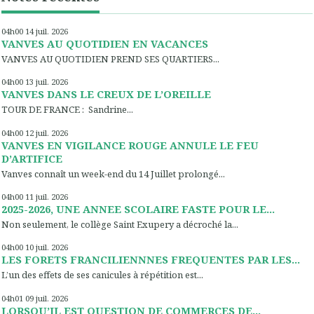
04h00
14
juil. 2026
VANVES AU QUOTIDIEN EN VACANCES
VANVES AU QUOTIDIEN PREND SES QUARTIERS...
04h00
13
juil. 2026
VANVES DANS LE CREUX DE L’OREILLE
TOUR DE FRANCE : Sandrine...
04h00
12
juil. 2026
VANVES EN VIGILANCE ROUGE ANNULE LE FEU
D’ARTIFICE
Vanves connaît un week-end du 14 Juillet prolongé...
04h00
11
juil. 2026
2025-2026, UNE ANNEE SCOLAIRE FASTE POUR LE...
Non seulement, le collège Saint Exupery a décroché la...
04h00
10
juil. 2026
LES FORETS FRANCILIENNNES FREQUENTES PAR LES...
L’un des effets de ses canicules à répétition est...
04h01
09
juil. 2026
LORSQU’IL EST QUESTION DE COMMERCES DE...