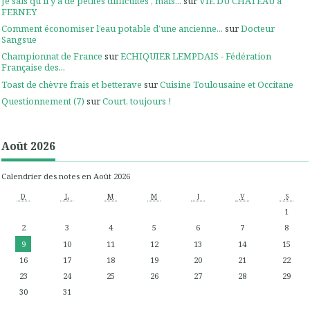
Je sais qu'il y a de petites difficultés , mais...
sur
VIE DU CHATEAU à
FERNEY
Comment économiser l’eau potable d’une ancienne...
sur
Docteur
Sangsue
Championnat de France
sur
ECHIQUIER LEMPDAIS - Fédération
Française des...
Toast de chèvre frais et betterave
sur
Cuisine Toulousaine et Occitane
Questionnement (7)
sur
Court, toujours !
Août 2026
Calendrier des notes en Août 2026
D
L
M
M
J
V
S
1
2
3
4
5
6
7
8
9
10
11
12
13
14
15
16
17
18
19
20
21
22
23
24
25
26
27
28
29
30
31