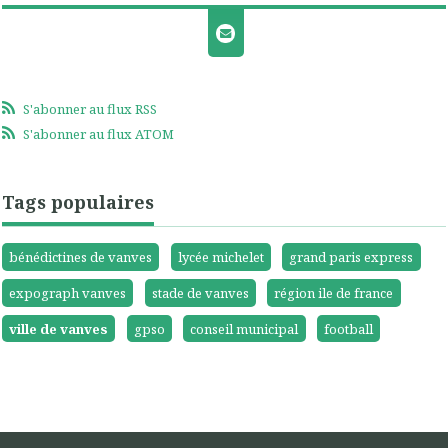
S'abonner au flux RSS
S'abonner au flux ATOM
Tags populaires
bénédictines de vanves
lycée michelet
grand paris express
expograph vanves
stade de vanves
région ile de france
ville de vanves
gpso
conseil municipal
football