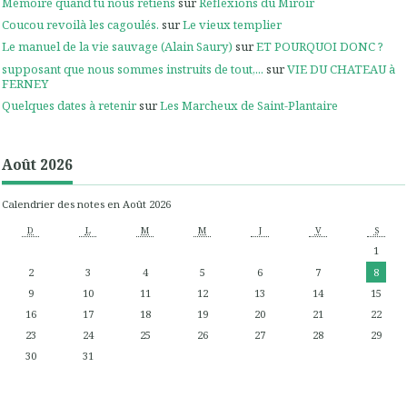
Mémoire quand tu nous retiens
sur
Réflexions du Miroir
Coucou revoilà les cagoulés.
sur
Le vieux templier
Le manuel de la vie sauvage (Alain Saury)
sur
ET POURQUOI DONC ?
supposant que nous sommes instruits de tout,...
sur
VIE DU CHATEAU à
FERNEY
Quelques dates à retenir
sur
Les Marcheux de Saint-Plantaire
Août 2026
Calendrier des notes en Août 2026
D
L
M
M
J
V
S
1
2
3
4
5
6
7
8
9
10
11
12
13
14
15
16
17
18
19
20
21
22
23
24
25
26
27
28
29
30
31