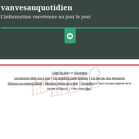
vanvesauquotidien
L'information vanvéenne au jour le jour
Créer un blog
sur
Hautetfort
Les derniers blogs mis à jour
|
Les dernières notes publiées
|
Les tags les plus populaires
Déclarer un contenu illicite
|
Mentions légales de ce blog
|
Hautetfort
est une marque déposée de la
société talkSpirit | Créez votre
blog
!