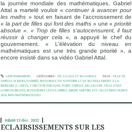
la journée mondiale des mathématiques, Gabriel
Attal a martelé vouloir «
continuer à avancer pour
les maths
» tout en faisant de l’accroissement de
«
la part de filles qui font des maths
» une «
priorité
absolue ». « Trop de filles
s’autocensurent, il faut
réussir à changer cela
», a appuyé le chef du
gouvernement. « L’élévation du niveau en
mathématiques est une très grande priorité », a
encore insisté dans sa vidéo Gabriel Attal.
LIEN PERMANENT
CATÉGORIES :
VIE LOCALE ET REGIONALE
TAGS :
VILLE DE
VANVES
,
19 MARS
,
JOURNÉE NATIONALE DU SOUVENIR ET DE RECUEILLEMENT À LA
MÉMOIRE D
,
GRÉVE
,
FONCTION PUBLIQUE
,
POINT D’INDICE
,
MS A.ROCHE
,
VILLE D’ISSY
LESMOULINEAUX
,
RESTAURANT LESCOLONNES
,
ANDRÉ SANTINI
,
EVE GILLES MISS FRANCE
2024
,
MISS MATHÉMATIQUES
04h00
13
déc. 2022
ECLAIRSISSEMENTS SUR LES