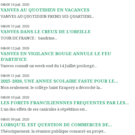
04h00
14
juil. 2026
VANVES AU QUOTIDIEN EN VACANCES
VANVES AU QUOTIDIEN PREND SES QUARTIERS...
04h00
13
juil. 2026
VANVES DANS LE CREUX DE L’OREILLE
TOUR DE FRANCE : Sandrine...
04h00
12
juil. 2026
VANVES EN VIGILANCE ROUGE ANNULE LE FEU
D’ARTIFICE
Vanves connaît un week-end du 14 Juillet prolongé...
04h00
11
juil. 2026
2025-2026, UNE ANNEE SCOLAIRE FASTE POUR LE...
Non seulement, le collège Saint Exupery a décroché la...
04h00
10
juil. 2026
LES FORETS FRANCILIENNNES FREQUENTES PAR LES...
L’un des effets de ses canicules à répétition est...
04h01
09
juil. 2026
LORSQU’IL EST QUESTION DE COMMERCES DE...
Théoriquement, la réunion publique consacré au projet...