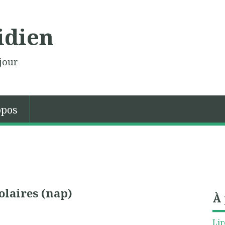
idien
jour
opos
laires (nap)
À
Lir