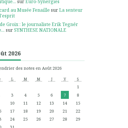
itique...
sur
Euro-Synergies
card au Musée Fenaille
sur
La senteur
l'esprit
 de Groix : le journaliste Erik Tegnér
...
sur
SYNTHESE NATIONALE
ût 2026
endrier des notes en Août 2026
D
L
M
M
J
V
S
1
2
3
4
5
6
7
8
9
10
11
12
13
14
15
6
17
18
19
20
21
22
3
24
25
26
27
28
29
0
31