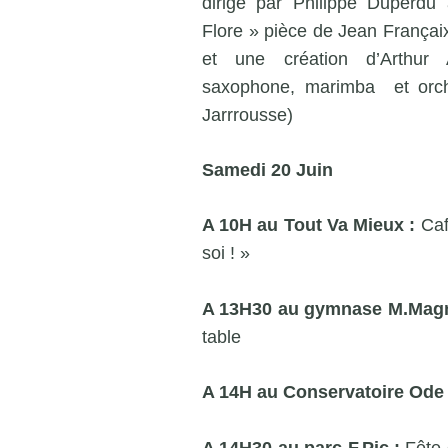
dirigé par Philippe Duperd
Flore » pièce de Jean Françai
et une création d’Arthur 
saxophone, marimba et orche
Jarrrousse)
Samedi 20 Juin
A 10H au Tout Va Mieux :
Caf
soi ! »
A 13H30 au gymnase M.Mag
table
A 14H au Conservatoire Ode 
A 14H30 au parc F.Pic :
Fête 