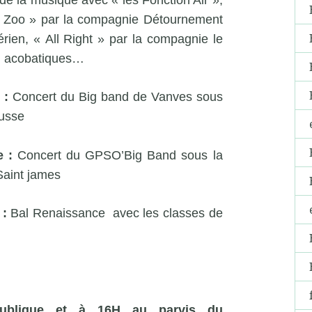
 « Zoo » par la compagnie Détournement
érien, « All Right » par la compagnie le
s… acobatiques…
 :
Concert du Big band de Vanves sous
ousse
 :
Concert du GPSO’Big Band sous la
Saint james
 :
Bal Renaissance avec les classes de
ublique et à 16H au parvis du