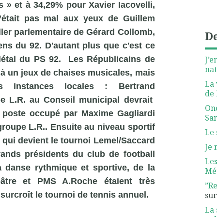
s » et à 34,29% pour Xavier Iacovelli,
’était pas mal aux yeux de Guillem
ller parlementaire de Gérard Collomb,
De
ens du 92. D'autant plus que c'est ce
J’e
édétal du PS 92. Les Républicains de
nat
 à un jeux de chaises musicales, mais
La 
s instances locales : Bertrand
de 
pe L.R. au Conseil municipal devrait
Ono
, poste occupé par
Maxime
Gagliardi
San
groupe L.R.. Ensuite au niveau sportif
Le 
 qui devient le tournoi Lemel/Saccard
Je 
nds présidents du club de football
Les
a danse rythmique et sportive, de la
Mét
héâtre et PMS A.Roche étaient très
”Re
su
urcroît le tournoi de tennis annuel.
La 