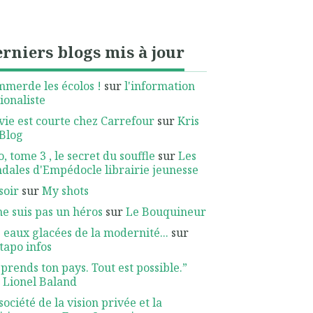
rniers blogs mis à jour
mmerde les écolos !
sur
l'information
ionaliste
vie est courte chez Carrefour
sur
Kris
Blog
, tome 3 , le secret du souffle
sur
Les
dales d'Empédocle librairie jeunesse
soir
sur
My shots
ne suis pas un héros
sur
Le Bouquineur
 eaux glacées de la modernité...
sur
apo infos
prends ton pays. Tout est possible.”
r
Lionel Baland
société de la vision privée et la