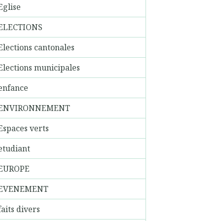
Eglise
ELECTIONS
Elections cantonales
Elections municipales
enfance
ENVIRONNEMENT
Espaces verts
etudiant
EUROPE
EVENEMENT
faits divers