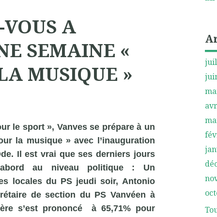
-VOUS A
A
NE SEMAINE «
jui
LA MUSIQUE »
jui
ma
avr
ma
ur le sport », Vanves se prépare à un
fév
our la musique » avec l’inauguration
jan
e. Il est vrai que ses derniers jours
dé
’abord au niveau politique : Un
no
es locales du PS jeudi soir, Antonio
oct
rétaire de section du PS Vanvéen à
ière s’est prononcé à 65,71% pour
Tou