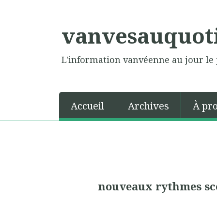
vanvesauquot
L'information vanvéenne au jour le 
Accueil
Archives
À pr
nouveaux rythmes sco