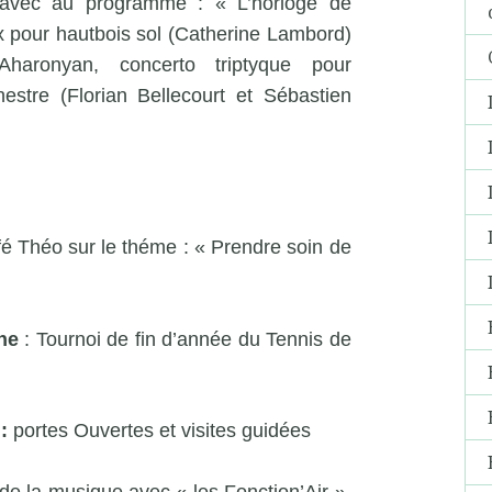
u avec au programme : « L’horloge de
x pour hautbois sol (Catherine Lambord)
Aharonyan, concerto triptyque pour
stre (Florian Bellecourt et Sébastien
é Théo sur le théme : « Prendre soin de
ne
: Tournoi de fin d’année du Tennis de
:
portes Ouvertes et visites guidées
de la musique avec « les Fonction’Air »,