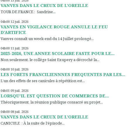
04h00
13
juil. 2026
VANVES DANS LE CREUX DE L’OREILLE
TOUR DE FRANCE : Sandrine...
04h00
12
juil. 2026
VANVES EN VIGILANCE ROUGE ANNULE LE FEU
D’ARTIFICE
Vanves connaît un week-end du 14 Juillet prolongé...
04h00
11
juil. 2026
2025-2026, UNE ANNEE SCOLAIRE FASTE POUR LE...
Non seulement, le collège Saint Exupery a décroché la...
04h00
10
juil. 2026
LES FORETS FRANCILIENNNES FREQUENTES PAR LES...
L’un des effets de ses canicules à répétition est...
04h01
09
juil. 2026
LORSQU’IL EST QUESTION DE COMMERCES DE...
Théoriquement, la réunion publique consacré au projet...
04h00
08
juil. 2026
VANVES DANS LE CREUX DE L’OREILLE
CANICULE : À la suite de l'épisode...