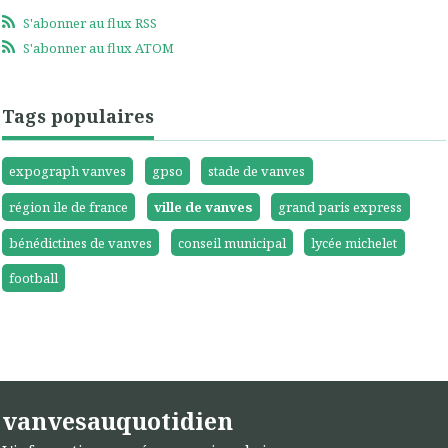
S'abonner au flux RSS
S'abonner au flux ATOM
Tags populaires
expograph vanves
gpso
stade de vanves
région ile de france
ville de vanves
grand paris express
bénédictines de vanves
conseil municipal
lycée michelet
football
vanvesauquotidien