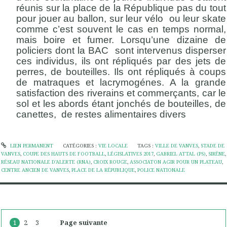
réunis sur la place de la République pas du tout
pour jouer au ballon, sur leur vélo ou leur skate
comme c’est souvent le cas en temps normal,
mais boire et fumer. Lorsqu’une dizaine de
policiers dont la BAC sont intervenus disperser
ces individus, ils ont répliqués par des jets de
perres, de bouteilles. Ils ont répliqués à coups
de matraques et lacrymogénes. A la grande
satisfaction des riverains et commerçants, car le
sol et les abords étant jonchés de bouteilles, de
canettes, de restes alimentaires divers
LIEN PERMANENT
CATÉGORIES :
VIE LOCALE
TAGS :
VILLE DE VANVES
,
STADE DE
VANVES
,
COUPE DES HAUTS DE FOOTBALL
,
LÉGISLATIVES 2017
,
GABRIEL ATTAL (PS)
,
SIRÉNE
,
RÉSEAU NATIONALE D’ALERTE (RNA)
,
CROIX ROUGE
,
ASSOCIATON AGIR POUR UN PLATEAU
,
CENTRE ANCIEN DE VANVES
,
PLACE DE LA RÉPUBLIQUE
,
POLICE NATIONALE
1
2
3
Page suivante