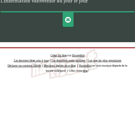
L'information vanvéenne au jour le jour
Créer un blog
sur
Hautetfort
Les derniers blogs mis à jour
|
Les dernières notes publiées
|
Les tags les plus populaires
Déclarer un contenu illicite
|
Mentions légales de ce blog
|
Hautetfort
est une marque déposée de la
société talkSpirit | Créez votre
blog
!