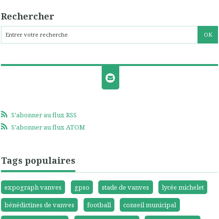
Rechercher
S'abonner au flux RSS
S'abonner au flux ATOM
Tags populaires
expograph vanves
gpso
stade de vanves
lycée michelet
bénédictines de vanves
football
conseil municipal