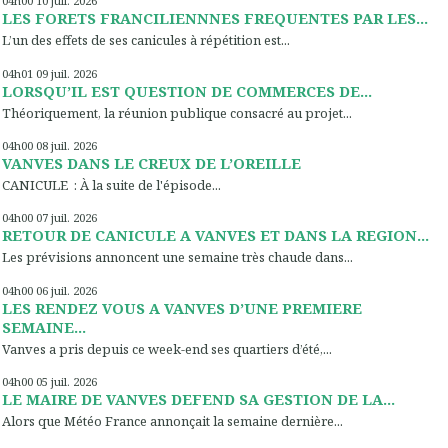
04h00
10
juil. 2026
LES FORETS FRANCILIENNNES FREQUENTES PAR LES...
L’un des effets de ses canicules à répétition est...
04h01
09
juil. 2026
LORSQU’IL EST QUESTION DE COMMERCES DE...
Théoriquement, la réunion publique consacré au projet...
04h00
08
juil. 2026
VANVES DANS LE CREUX DE L’OREILLE
CANICULE : À la suite de l'épisode...
04h00
07
juil. 2026
RETOUR DE CANICULE A VANVES ET DANS LA REGION...
Les prévisions annoncent une semaine très chaude dans...
04h00
06
juil. 2026
LES RENDEZ VOUS A VANVES D’UNE PREMIERE
SEMAINE...
Vanves a pris depuis ce week-end ses quartiers d’été,...
04h00
05
juil. 2026
LE MAIRE DE VANVES DEFEND SA GESTION DE LA...
Alors que Météo France annonçait la semaine dernière...