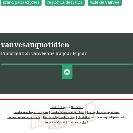
grand paris express
région ile de france
ville de vanves
vanvesauquotidien
L'information vanvéenne au jour le jour
Créer un blog
sur
Hautetfort
Les derniers blogs mis à jour
|
Les dernières notes publiées
|
Les tags les plus populaires
Déclarer un contenu illicite
|
Mentions légales de ce blog
|
Hautetfort
est une marque déposée de la
société talkSpirit | Créez votre
blog
!