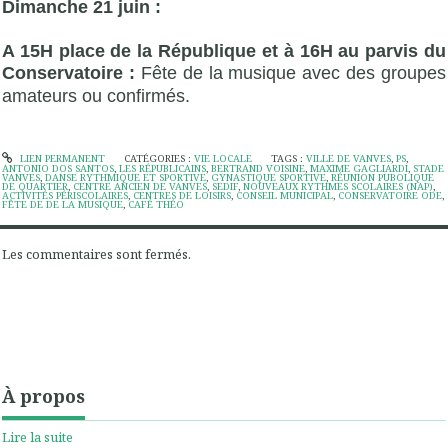
Dimanche 21 juin :
A 15H place de la République et à 16H au parvis du
Conservatoire :
Fête de la musique avec des groupes
amateurs ou confirmés.
LIEN PERMANENT
CATÉGORIES :
VIE LOCALE
TAGS :
VILLE DE VANVES
,
PS
,
ANTONIO DOS SANTOS
,
LES RÉPUBLICAINS
,
BERTRAND VOISINE
,
MAXIME GAGLIARDI
,
STADE
VANVES
,
DANSE RYTHMIQUE ET SPORTIVE
,
GYNASTIQUE SPORTIVE
,
RÉUNION PUBOLIQUE
DE QUARTIER
,
CENTRE ANCIEN DE VANVES
,
SEDIF
,
NOUVEAUX RYTHMES SCOLAIRES (NAP)
,
ACTIVITÉS PÉRISCOLAIRES
,
CENTRES DE LOISIRS
,
CONSEIL MUNICIPAL
,
CONSERVATOIRE ODE
,
FÊTE DE DE LA MUSIQUE
,
CAFÉ THÉO
Les commentaires sont fermés.
À propos
Lire la suite