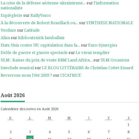
La crise de la défense aérienne ukrainienne...
sur
l'information
nationaliste
Espièglerie
sur
KallyVasco
À la découverte de Robert Brasillach ou...
sur
SYNTHESE NATIONALE
Verdure
sur
Latitude
Alisa
sur
kibboutznick lamballais
Etats-Unis contre UE: capitulation dans la...
sur
Euro-Synergies
Drôle de guerre et guerre spectacle
sur
Le vieux templier
ULM : Baisse du prix de vente BRM Land Africa...
sur
ULM Occasions
Interlude musical
sur
LE BLOG LITTÉRAIRE de Christian Cottet-Emard
Reverrons-nous l'été 2003 ?
sur
CICATRICE
Août 2026
Calendrier des notes en Août 2026
D
L
M
M
J
V
S
1
2
3
4
5
6
7
8