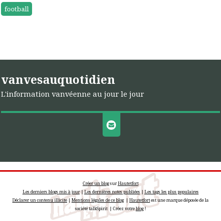
football
vanvesauquotidien
L'information vanvéenne au jour le jour
Créer un blog
sur
Hautetfort
Les derniers blogs mis à jour
|
Les dernières notes publiées
|
Les tags les plus populaires
Déclarer un contenu illicite
|
Mentions légales de ce blog
|
Hautetfort
est une marque déposée de la
société talkSpirit | Créez votre
blog
!