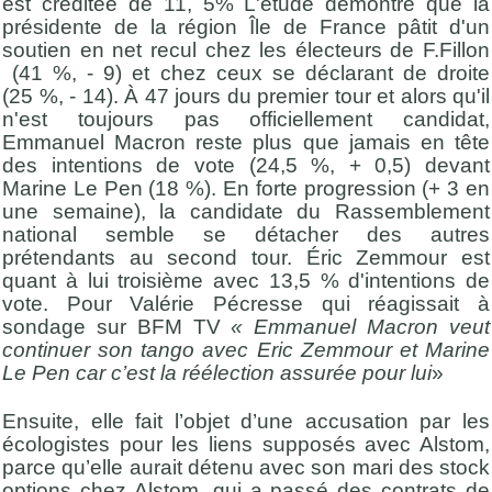
est créditée de 11, 5% L'étude démontre que la
présidente de la région Île de France pâtit d'un
soutien en net recul chez les électeurs de F.Fillon
(41 %, - 9) et chez ceux se déclarant de droite
(25 %, - 14). À 47 jours du premier tour et alors qu'il
n'est toujours pas officiellement candidat,
Emmanuel Macron reste plus que jamais en tête
des intentions de vote (24,5 %, + 0,5) devant
Marine Le Pen (18 %). En forte progression (+ 3 en
une semaine), la candidate du Rassemblement
national semble se détacher des autres
prétendants au second tour. Éric Zemmour est
quant à lui troisième avec 13,5 % d'intentions de
vote. Pour Valérie Pécresse qui réagissait à
sondage sur BFM TV
« Emmanuel Macron veut
continuer son tango avec Eric Zemmour et Marine
Le Pen car c’est la réélection assurée pour lui
»
Ensuite, elle fait l’objet d’une accusation par les
écologistes pour les liens supposés avec Alstom,
parce qu’elle aurait détenu avec son mari des stock
options chez Alstom, qui a passé des contrats de