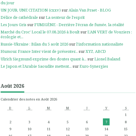
du jour
UN JOUR, UNE CITATION (cxxv)
sur
Alain Van Praet - BLOG
Délice de cathédrale
sur
La senteur de l'esprit
Les Jours Gris
sur
FUMIGÈNE - Derrière l'écran de fumée, la réalité
Marché du Croc' Local le 07.08.2026 à Boult
sur
L'AN VERT de Vouziers :
écologie et...
Russie-Ukraine : Bilan du 5 août 2026
sur
l'information nationaliste
Humour. France Inter vient de présenter...
sur
XYZ, ABCD
Ulrich Siegmund exprime des doutes quant à...
sur
Lionel Baland
Le Japon et l’Arabie Saoudite mettent...
sur
Euro-Synergies
Août 2026
Calendrier des notes en Août 2026
D
L
M
M
J
V
S
1
2
3
4
5
6
7
8
9
10
11
12
13
14
15
16
17
18
19
20
21
22