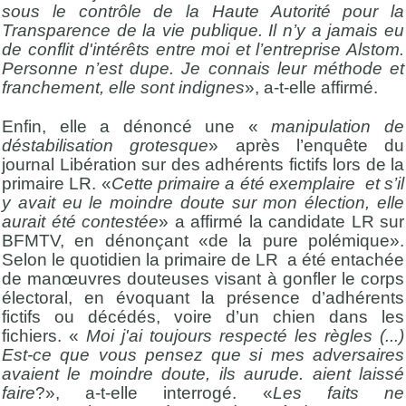
sous le contrôle de la Haute Autorité pour la
Transparence de la vie publique. Il n’y a jamais eu
de conflit d'intérêts entre moi et l’entreprise Alstom.
Personne n’est dupe. Je connais leur méthode et
franchement, elle sont indignes
», a-t-elle affirmé.
Enfin, elle a dénoncé une «
manipulation de
déstabilisation grotesque
» après l’enquête du
journal Libération sur des adhérents fictifs lors de la
primaire LR. «
Cette primaire a été exemplaire et s’il
y avait eu le moindre doute sur mon élection, elle
aurait été contestée
» a affirmé la candidate LR sur
BFMTV, en dénonçant «de la pure polémique».
Selon le quotidien la primaire de LR a été entachée
de manœuvres douteuses visant à gonfler le corps
électoral, en évoquant la présence d’adhérents
fictifs ou décédés, voire d’un chien dans les
fichiers. «
Moi j'ai toujours respecté les règles (...)
Est-ce que vous pensez que si mes adversaires
avaient le moindre doute, ils aurude. aient laissé
faire
?», a-t-elle interrogé. «
Les faits ne