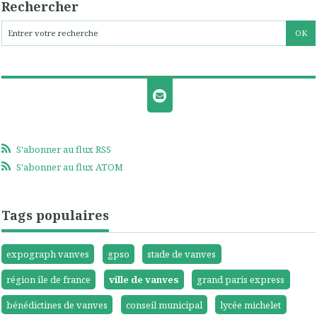
Rechercher
S'abonner au flux RSS
S'abonner au flux ATOM
Tags populaires
expograph vanves
gpso
stade de vanves
région ile de france
ville de vanves
grand paris express
bénédictines de vanves
conseil municipal
lycée michelet