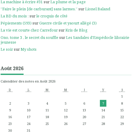
La machine à écrire #31
sur
La plume et la page
”Faire le plein [de carburant] sans larmes.”
sur
Lionel Baland
La BD du mois :
sur
le croquis de côté
Pépiements (593)
sur
Guerre civile et yaourt allégé (3)
La vie est courte chez Carrefour
sur
Kris de Blog
Ono, tome 3 , le secret du souffle
sur
Les Sandales d'Empédocle librairie
jeunesse
Le soir
sur
My shots
Août 2026
Calendrier des notes en Août 2026
D
L
M
M
J
V
S
1
2
3
4
5
6
7
8
9
10
11
12
13
14
15
16
17
18
19
20
21
22
23
24
25
26
27
28
29
30
31