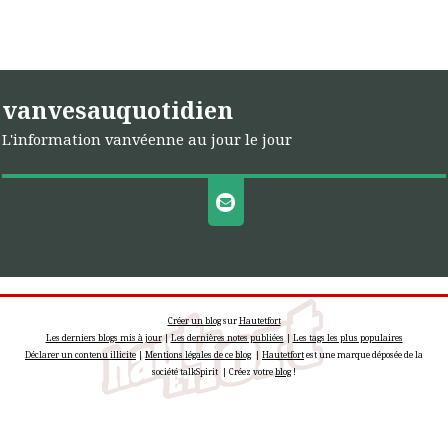
vanvesauquotidien
L'information vanvéenne au jour le jour
Créer un blog
sur
Hautetfort
Les derniers blogs mis à jour
|
Les dernières notes publiées
|
Les tags les plus populaires
Déclarer un contenu illicite
|
Mentions légales de ce blog
|
Hautetfort
est une marque déposée de la
société talkSpirit | Créez votre
blog
!