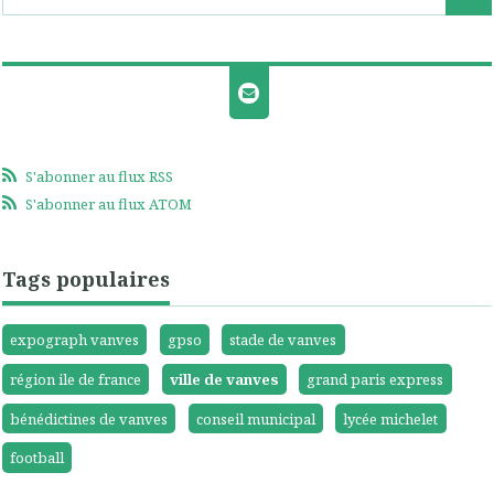
S'abonner au flux RSS
S'abonner au flux ATOM
Tags populaires
expograph vanves
gpso
stade de vanves
région ile de france
ville de vanves
grand paris express
bénédictines de vanves
conseil municipal
lycée michelet
football