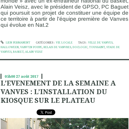
monde » avec un ex-entraineur national du basket,
Alain Veisz, avec le président de GPSO, PC Baguet
qui poursuit son projet de constituer une équipe de
ce territoire à partir de l’équipe première de Vanves
qui évolue en Nat.2
LIEN PERMANENT
CATÉGORIES :
VIE LOCALE
TAGS :
VILLE DE VANVES
,
HALLOWEEN
,
VANV'EN POUPE
,
RELAIS DE VANVRES
,
DOCLOGIC
,
TOUSSAINT
,
STADE DE
VANVES
,
BASKET
,
ALAIN VEISZ
05h00
27
août 2017
L’EVENEMENT DE LA SEMAINE A
VANVES : L’INSTALLATION DU
KIOSQUE SUR LE PLATEAU