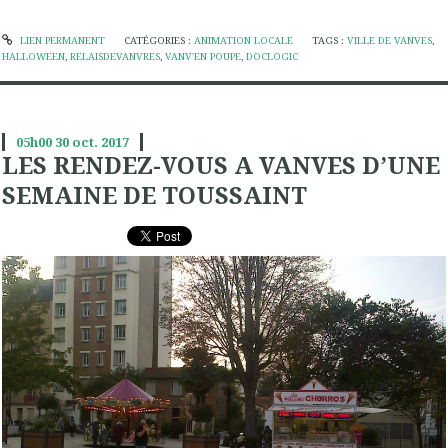
LIEN PERMANENT
CATÉGORIES :
ANIMATION LOCALE
TAGS :
VILLE DE VANVES
,
HALLOWEEN
,
RELAISDEVANVRES
,
VANV'EN POUPE
,
DOCLOGIC
05h00
30
oct. 2017
LES RENDEZ-VOUS A VANVES D’UNE
SEMAINE DE TOUSSAINT