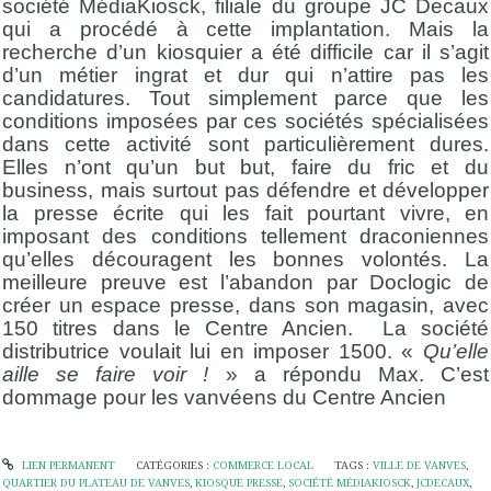
société MédiaKiosck, filiale du groupe JC Decaux
qui a procédé à cette implantation. Mais la
recherche d’un kiosquier a été difficile car il s’agit
d’un métier ingrat et dur qui n’attire pas les
candidatures. Tout simplement parce que les
conditions imposées par ces sociétés spécialisées
dans cette activité sont particulièrement dures.
Elles n’ont qu’un but but, faire du fric et du
business, mais surtout pas défendre et développer
la presse écrite qui les fait pourtant vivre, en
imposant des conditions tellement draconiennes
qu’elles découragent les bonnes volontés. La
meilleure preuve est l’abandon par Doclogic de
créer un espace presse, dans son magasin, avec
150 titres dans le Centre Ancien. La société
distributrice voulait lui en imposer 1500. «
Qu’elle
aille se faire voir !
» a répondu Max. C’est
dommage pour les vanvéens du Centre Ancien
LIEN PERMANENT
CATÉGORIES :
COMMERCE LOCAL
TAGS :
VILLE DE VANVES
,
QUARTIER DU PLATEAU DE VANVES
,
KIOSQUE PRESSE
,
SOCIÉTÉ MÉDIAKIOSCK
,
JCDECAUX
,