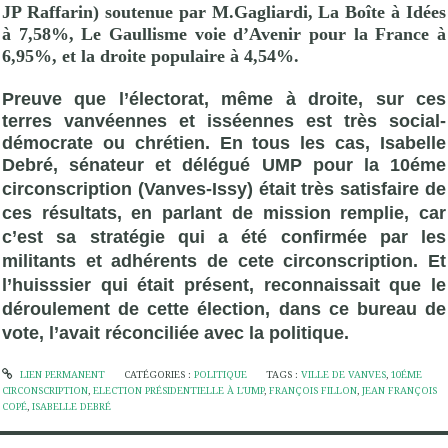
JP Raffarin) soutenue par M.Gagliardi, La Boîte à Idées
à 7,58%, Le Gaullisme voie d’Avenir pour la France à
6,95%, et la droite populaire à 4,54%.
Preuve que l’électorat, même à droite, sur ces
terres vanvéennes et isséennes est très social-
démocrate ou chrétien. En tous les cas, Isabelle
Debré, sénateur et délégué
UMP
pour la 10éme
circonscription (Vanves-Issy) était très satisfaire de
ces résultats, en parlant de mission remplie, car
c’est sa stratégie qui a été confirmée par les
militants et adhérents de cete circonscription. Et
l’huisssier qui était présent, reconnaissait que le
déroulement de cette élection, dans ce bureau de
vote, l’avait réconciliée avec la politique.
LIEN PERMANENT
CATÉGORIES :
POLITIQUE
TAGS :
VILLE DE VANVES
,
10ÉME
CIRCONSCRIPTION
,
ELECTION PRÉSIDENTIELLE À L'UMP
,
FRANÇOIS FILLON
,
JEAN FRANÇOIS
COPÉ
,
ISABELLE DEBRÉ