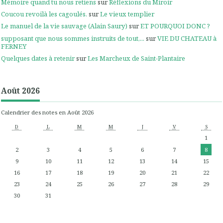
Mémoire quand tu nous retiens
sur
Réflexions du Miroir
Coucou revoilà les cagoulés.
sur
Le vieux templier
Le manuel de la vie sauvage (Alain Saury)
sur
ET POURQUOI DONC ?
supposant que nous sommes instruits de tout,...
sur
VIE DU CHATEAU à
FERNEY
Quelques dates à retenir
sur
Les Marcheux de Saint-Plantaire
Août 2026
Calendrier des notes en Août 2026
D
L
M
M
J
V
S
1
2
3
4
5
6
7
8
9
10
11
12
13
14
15
16
17
18
19
20
21
22
23
24
25
26
27
28
29
30
31