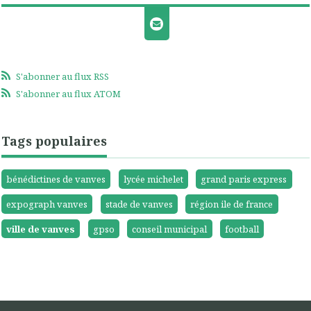
S'abonner au flux RSS
S'abonner au flux ATOM
Tags populaires
bénédictines de vanves
lycée michelet
grand paris express
expograph vanves
stade de vanves
région ile de france
ville de vanves
gpso
conseil municipal
football