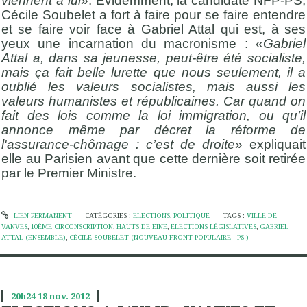
viennent à lui
». Evidemment, la candidate NFP-PS,
Cécile Soubelet a fort à faire pour se faire entendre
et se faire voir face à Gabriel Attal qui est, à ses
yeux une incarnation du macronisme : «
Gabriel
Attal a, dans sa jeunesse, peut-être été socialiste,
mais ça fait belle lurette que nous seulement, il a
oublié les valeurs socialistes, mais aussi les
valeurs humanistes et républicaines. Car quand on
fait des lois comme la loi immigration, ou qu’il
annonce même par décret la réforme de
l'assurance-chômage : c’est de droite
» expliquait
elle au Parisien avant que cette dernière soit retirée
par le Premier Ministre.
LIEN PERMANENT
CATÉGORIES :
ELECTIONS
,
POLITIQUE
TAGS :
VILLE DE
VANVES
,
10ÉME CIRCONSCRIPTION
,
HAUTS DE EINE
,
ELECTIONS LÉGISLATIVES
,
GABRIEL
ATTAL (ENSEMBLE)
,
CÉCILE SOUBELET (NOUVEAU FRONT POPULAIRE - PS )
20h24
18
nov. 2012