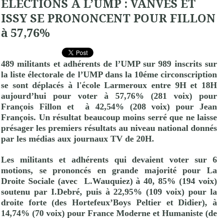
ELECTIONS A L’UMP : VANVES ET
ISSY SE PRONONCENT POUR FILLON
à 57,76%
489 militants et adhérents de l’
UMP
sur 989 inscrits sur
la liste électorale de l’
UMP
dans la 10éme circonscription
se sont déplacés à l'école Larmeroux entre 9H et 18H
aujourd’hui pour voter à 57,76% (281 voix) pour
François
Fillon et
à 42,54% (208 voix) pour Jean
François
. Un résultat beaucoup moins serré que ne laisse
présager les premiers résultats au niveau national donnés
par les médias aux journaux TV de 20H.
Les militants et adhérents qui devaient voter sur 6
motions, se prononcés en grande majorité pour La
Droite Sociale (avec
L.Wauquiez) à 40, 85% (194 voix)
soutenu par I.Debré, puis à 22,95% (109 voix) pour la
droite forte (des Hortefeux’Boys Peltier et Didier), à
14,74% (70 voix) pour France Moderne et Humaniste (de