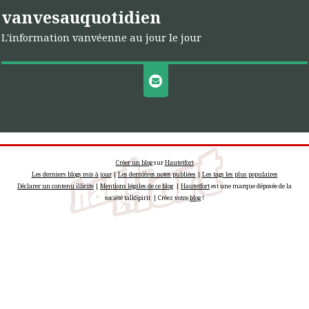
vanvesauquotidien
L'information vanvéenne au jour le jour
Créer un blog
sur
Hautetfort
Les derniers blogs mis à jour
|
Les dernières notes publiées
|
Les tags les plus populaires
Déclarer un contenu illicite
|
Mentions légales de ce blog
|
Hautetfort
est une marque déposée de la
société talkSpirit | Créez votre
blog
!