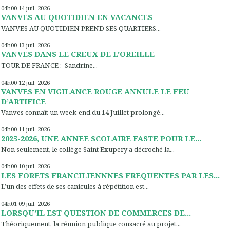
04h00
14
juil. 2026
VANVES AU QUOTIDIEN EN VACANCES
VANVES AU QUOTIDIEN PREND SES QUARTIERS...
04h00
13
juil. 2026
VANVES DANS LE CREUX DE L’OREILLE
TOUR DE FRANCE : Sandrine...
04h00
12
juil. 2026
VANVES EN VIGILANCE ROUGE ANNULE LE FEU
D’ARTIFICE
Vanves connaît un week-end du 14 Juillet prolongé...
04h00
11
juil. 2026
2025-2026, UNE ANNEE SCOLAIRE FASTE POUR LE...
Non seulement, le collège Saint Exupery a décroché la...
04h00
10
juil. 2026
LES FORETS FRANCILIENNNES FREQUENTES PAR LES...
L’un des effets de ses canicules à répétition est...
04h01
09
juil. 2026
LORSQU’IL EST QUESTION DE COMMERCES DE...
Théoriquement, la réunion publique consacré au projet...