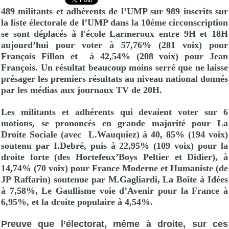
489 militants et adhérents de l’
UMP
sur 989 inscrits sur
la liste électorale de l’
UMP
dans la 10éme circonscription
se sont déplacés à l'école Larmeroux entre 9H et 18H
aujourd’hui pour voter à 57,76% (281 voix) pour
François
Fillon et
à 42,54% (208 voix) pour Jean
François
. Un résultat beaucoup moins serré que ne laisse
présager les premiers résultats au niveau national donnés
par les médias aux journaux TV de 20H.
Les militants et adhérents qui devaient voter sur 6
motions, se prononcés en grande majorité pour La
Droite Sociale (avec
L.Wauquiez) à 40, 85% (194 voix)
soutenu par I.Debré, puis à 22,95% (109 voix) pour la
droite forte (des Hortefeux’Boys Peltier et Didier), à
14,74% (70 voix) pour France Moderne et Humaniste (de
JP Raffarin) soutenue par M.Gagliardi, La Boîte à Idées
à 7,58%, Le Gaullisme voie d’Avenir pour la France à
6,95%, et la droite populaire à 4,54%.
Preuve que l’électorat, même à droite, sur ces