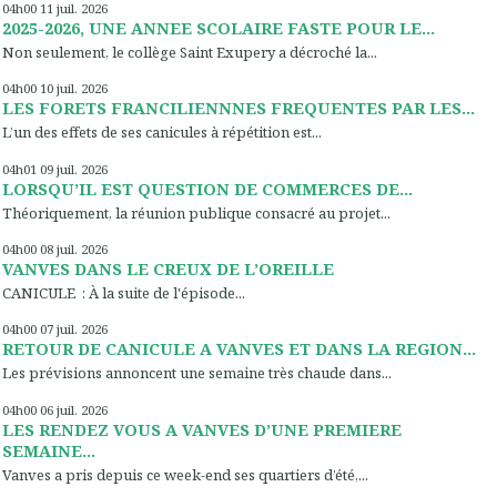
04h00
11
juil. 2026
2025-2026, UNE ANNEE SCOLAIRE FASTE POUR LE...
Non seulement, le collège Saint Exupery a décroché la...
04h00
10
juil. 2026
LES FORETS FRANCILIENNNES FREQUENTES PAR LES...
L’un des effets de ses canicules à répétition est...
04h01
09
juil. 2026
LORSQU’IL EST QUESTION DE COMMERCES DE...
Théoriquement, la réunion publique consacré au projet...
04h00
08
juil. 2026
VANVES DANS LE CREUX DE L’OREILLE
CANICULE : À la suite de l'épisode...
04h00
07
juil. 2026
RETOUR DE CANICULE A VANVES ET DANS LA REGION...
Les prévisions annoncent une semaine très chaude dans...
04h00
06
juil. 2026
LES RENDEZ VOUS A VANVES D’UNE PREMIERE
SEMAINE...
Vanves a pris depuis ce week-end ses quartiers d’été,...