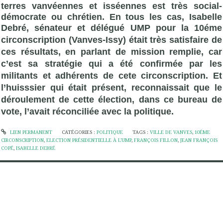
terres vanvéennes et isséennes est très social-
démocrate ou chrétien. En tous les cas, Isabelle
Debré, sénateur et délégué
UMP
pour la 10éme
circonscription (Vanves-Issy) était très satisfaire de
ces résultats, en parlant de mission remplie, car
c’est sa stratégie qui a été confirmée par les
militants et adhérents de cete circonscription. Et
l’huisssier qui était présent, reconnaissait que le
déroulement de cette élection, dans ce bureau de
vote, l’avait réconciliée avec la politique.
LIEN PERMANENT
CATÉGORIES :
POLITIQUE
TAGS :
VILLE DE VANVES
,
10ÉME
CIRCONSCRIPTION
,
ELECTION PRÉSIDENTIELLE À L'UMP
,
FRANÇOIS FILLON
,
JEAN FRANÇOIS
COPÉ
,
ISABELLE DEBRÉ