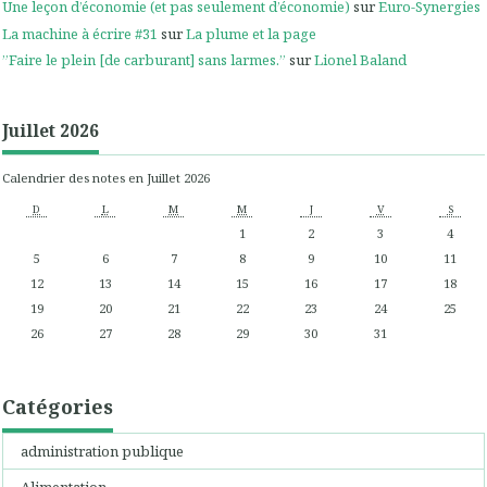
Une leçon d’économie (et pas seulement d’économie)
sur
Euro-Synergies
La machine à écrire #31
sur
La plume et la page
”Faire le plein [de carburant] sans larmes.”
sur
Lionel Baland
Juillet 2026
Calendrier des notes en Juillet 2026
D
L
M
M
J
V
S
1
2
3
4
5
6
7
8
9
10
11
12
13
14
15
16
17
18
19
20
21
22
23
24
25
26
27
28
29
30
31
Catégories
administration publique