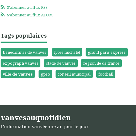
S'abonner au flux RSS
S'abonner au flux ATOM
Tags populaires
bénédictines de vanves
lycée michelet
grand paris express
expograph vanves
stade de vanves
région ile de france
ville de vanves
gpso
conseil municipal
football
vanvesauquotidien
L'information vanvéenne au jour le jour