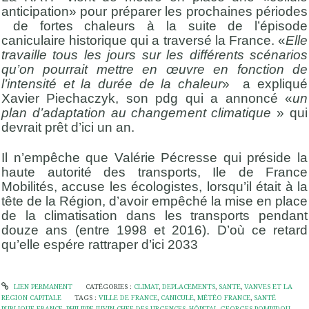
anticipation» pour préparer les prochaines périodes
de fortes chaleurs à la suite de l’épisode
caniculaire historique qui a traversé la France. «
Elle
travaille tous les jours sur les différents scénarios
qu’on pourrait mettre en œuvre en fonction de
l’intensité et la durée de la chaleur
» a expliqué
Xavier Piechaczyk, son pdg qui a annoncé «
un
plan d’adaptation au changement climatique
» qui
devrait prêt d’ici un an.
Il n’empêche que Valérie Pécresse qui préside la
haute autorité des transports, Ile de France
Mobilités, accuse les écologistes, lorsqu’il était à la
tête de la Région, d’avoir empêché la mise en place
de la climatisation dans les transports pendant
douze ans (entre 1998 et 2016). D’où ce retard
qu’elle espére rattraper d’ici 2033
LIEN PERMANENT
CATÉGORIES :
CLIMAT
,
DEPLACEMENTS
,
SANTE
,
VANVES ET LA
REGION CAPITALE
TAGS :
VILLE DE FRANCE
,
CANICULE
,
MÉTÉO FRANCE
,
SANTÉ
PUBLIQUE FRANCE
,
PHILIPPE JUVIN CHEF DES URGENCES
,
HÔPITAL GEORGES POMPIDOU
,