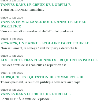
04h00
13
juil. 2026
VANVES DANS LE CREUX DE L’OREILLE
TOUR DE FRANCE : Sandrine...
04h00
12
juil. 2026
VANVES EN VIGILANCE ROUGE ANNULE LE FEU
D’ARTIFICE
Vanves connaît un week-end du 14 Juillet prolongé...
04h00
11
juil. 2026
2025-2026, UNE ANNEE SCOLAIRE FASTE POUR LE...
Non seulement, le collège Saint Exupery a décroché la...
04h00
10
juil. 2026
LES FORETS FRANCILIENNNES FREQUENTES PAR LES...
L’un des effets de ses canicules à répétition est...
04h01
09
juil. 2026
LORSQU’IL EST QUESTION DE COMMERCES DE...
Théoriquement, la réunion publique consacré au projet...
04h00
08
juil. 2026
VANVES DANS LE CREUX DE L’OREILLE
CANICULE : À la suite de l'épisode...