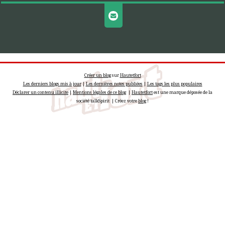
Créer un blog
sur
Hautetfort
Les derniers blogs mis à jour
|
Les dernières notes publiées
|
Les tags les plus populaires
Déclarer un contenu illicite
|
Mentions légales de ce blog
|
Hautetfort
est une marque déposée de la
société talkSpirit | Créez votre
blog
!