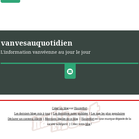
vanvesauquotidien
L'information vanvéenne au jour le jour
Créer un blog
sur
Hautetfort
Les derniers blogs mis à jour
|
Les dernières notes publiées
|
Les tags les plus populaires
Déclarer un contenu illicite
|
Mentions légales de ce blog
|
Hautetfort
est une marque déposée de la
société talkSpirit | Créez votre
blog
!