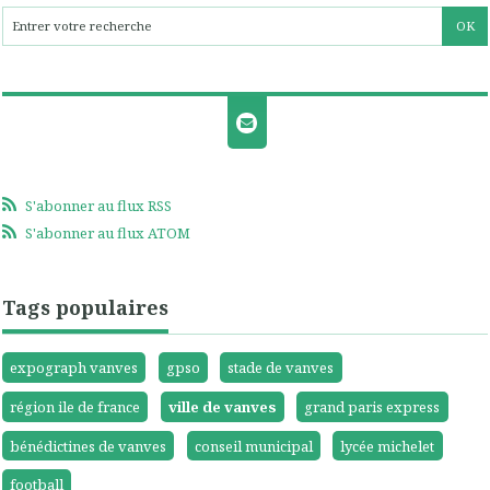
S'abonner au flux RSS
S'abonner au flux ATOM
Tags populaires
expograph vanves
gpso
stade de vanves
région ile de france
ville de vanves
grand paris express
bénédictines de vanves
conseil municipal
lycée michelet
football