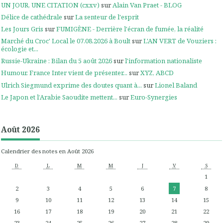
UN JOUR, UNE CITATION (cxxv)
sur
Alain Van Praet - BLOG
Délice de cathédrale
sur
La senteur de l'esprit
Les Jours Gris
sur
FUMIGÈNE - Derrière l'écran de fumée, la réalité
Marché du Croc' Local le 07.08.2026 à Boult
sur
L'AN VERT de Vouziers :
écologie et...
Russie-Ukraine : Bilan du 5 août 2026
sur
l'information nationaliste
Humour. France Inter vient de présenter...
sur
XYZ, ABCD
Ulrich Siegmund exprime des doutes quant à...
sur
Lionel Baland
Le Japon et l’Arabie Saoudite mettent...
sur
Euro-Synergies
Août 2026
Calendrier des notes en Août 2026
D
L
M
M
J
V
S
1
2
3
4
5
6
7
8
9
10
11
12
13
14
15
16
17
18
19
20
21
22
23
24
25
26
27
28
29