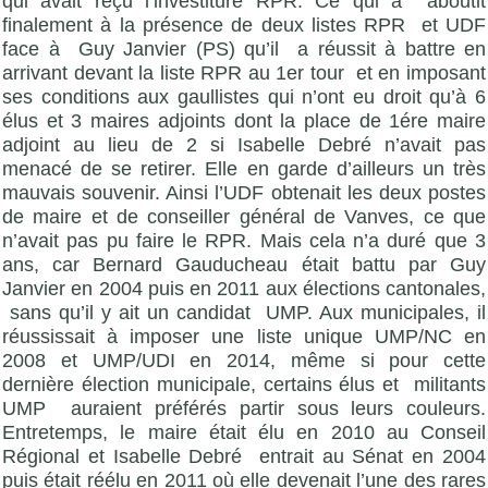
qui avait reçu l’investiture RPR. Ce qui a aboutit
finalement à la présence de deux listes RPR et UDF
face à Guy Janvier (PS) qu’il a réussit à battre en
arrivant devant la liste RPR au 1er tour et en imposant
ses conditions aux gaullistes qui n’ont eu droit qu’à 6
élus et 3 maires adjoints dont la place de 1ére maire
adjoint au lieu de 2 si Isabelle Debré n’avait pas
menacé de se retirer. Elle en garde d’ailleurs un très
mauvais souvenir. Ainsi l’UDF obtenait les deux postes
de maire et de conseiller général de Vanves, ce que
n’avait pas pu faire le RPR. Mais cela n’a duré que 3
ans, car Bernard Gauducheau était battu par Guy
Janvier en 2004 puis en 2011 aux élections cantonales,
sans qu’il y ait un candidat UMP. Aux municipales, il
réussissait à imposer une liste unique UMP/NC en
2008 et UMP/UDI en 2014, même si pour cette
dernière élection municipale, certains élus et militants
UMP auraient préférés partir sous leurs couleurs.
Entretemps, le maire était élu en 2010 au Conseil
Régional et Isabelle Debré entrait au Sénat en 2004
puis était réélu en 2011 où elle devenait l’une des rares