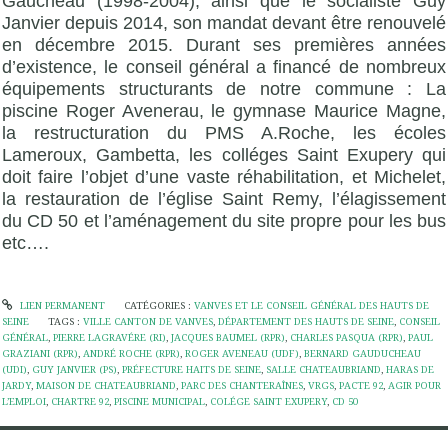
Gaucheau (1998-2004), ainsi que le socialiste Guy
Janvier depuis 2014, son mandat devant être renouvelé
en décembre 2015. Durant ses premières années
d’existence, le conseil général a financé de nombreux
équipements structurants de notre commune : La
piscine Roger Avenerau, le gymnase Maurice Magne,
la restructuration du PMS A.Roche, les écoles
Lameroux, Gambetta, les colléges Saint Exupery qui
doit faire l’objet d’une vaste réhabilitation, et Michelet,
la restauration de l’église Saint Remy, l’élagissement
du CD 50 et l’aménagement du site propre pour les bus
etc….
LIEN PERMANENT
CATÉGORIES :
VANVES ET LE CONSEIL GÉNÉRAL DES HAUTS DE
SEINE
TAGS :
VILLE CANTON DE VANVES
,
DÉPARTEMENT DES HAUTS DE SEINE
,
CONSEIL
GÉNÉRAL
,
PIERRE LAGRAVÉRE (RI)
,
JACQUES BAUMEL (RPR)
,
CHARLES PASQUA (RPR)
,
PAUL
GRAZIANI (RPR)
,
ANDRÉ ROCHE (RPR)
,
ROGER AVENEAU (UDF)
,
BERNARD GAUDUCHEAU
(UDI)
,
GUY JANVIER (PS)
,
PRÉFECTURE HAITS DE SEINE
,
SALLE CHATEAUBRIAND
,
HARAS DE
JARDY
,
MAISON DE CHATEAUBRIAND
,
PARC DES CHANTERAÎNES
,
VRGS
,
PACTE 92
,
AGIR POUR
L’EMPLOI
,
CHARTRE 92
,
PISCINE MUNICIPAL
,
COLÉGE SAINT EXUPERY
,
CD 50