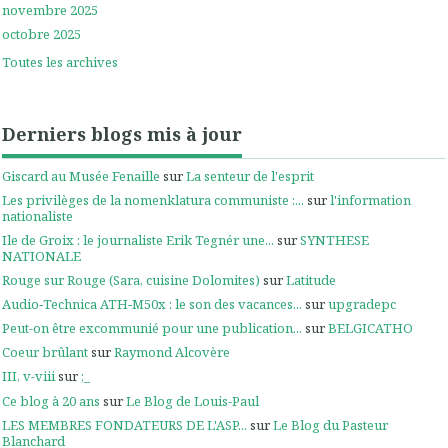
novembre 2025
octobre 2025
Toutes les archives
Derniers blogs mis à jour
Giscard au Musée Fenaille
sur
La senteur de l'esprit
Les privilèges de la nomenklatura communiste :...
sur
l'information
nationaliste
Ile de Groix : le journaliste Erik Tegnér une...
sur
SYNTHESE
NATIONALE
Rouge sur Rouge (Sara, cuisine Dolomites)
sur
Latitude
Audio‑Technica ATH‑M50x : le son des vacances...
sur
upgradepc
Peut-on être excommunié pour une publication...
sur
BELGICATHO
Coeur brûlant
sur
Raymond Alcovère
III, v-viii
sur
;_
Ce blog à 20 ans
sur
Le Blog de Louis-Paul
LES MEMBRES FONDATEURS DE L'ASP...
sur
Le Blog du Pasteur
Blanchard