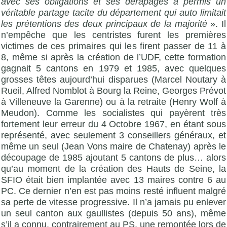
avec ses obligations et ses dérapages a permis un
véritable partage tacite du département qui auto limitait
les prétentions des deux principaux de la majorité
». Il
n’empêche que les centristes furent les premières
victimes de ces primaires qui les firent passer de 11 à
8, même si après la création de l’UDF, cette formation
gagnait 5 cantons en 1979 et 1985, avec quelques
grosses têtes aujourd’hui disparues (Marcel Noutary à
Rueil, Alfred Nomblot à Bourg la Reine, Georges Prévot
à Villeneuve la Garenne) ou à la retraite (Henry Wolf à
Meudon). Comme les socialistes qui payèrent très
fortement leur erreur du 4 Octobre 1967, en étant sous
représenté, avec seulement 3 conseillers généraux, et
même un seul (Jean Vons maire de Chatenay) après le
découpage de 1985 ajoutant 5 cantons de plus… alors
qu’au moment de la création des Hauts de Seine, la
SFIO était bien implantée avec 13 maires contre 6 au
PC. Ce dernier n’en est pas moins resté influent malgré
sa perte de vitesse progressive. Il n’a jamais pu enlever
un seul canton aux gaullistes (depuis 50 ans), même
s’il a connu, contrairement au PS, une remontée lors de