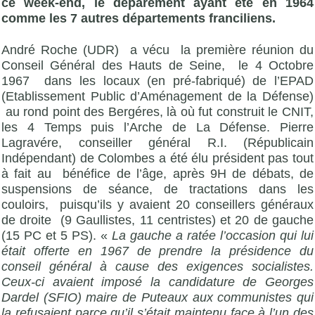
ce week-end, le déparement ayant été en 1964
comme les 7 autres départements franciliens.
André Roche (UDR) a vécu la première réunion du
Conseil Général des Hauts de Seine, le 4 Octobre
1967 dans les locaux (en pré-fabriqué) de l’EPAD
(Etablissement Public d’Aménagement de la Défense)
au rond point des Bergéres, là où fut construit le CNIT,
les 4 Temps puis l’Arche de La Défense. Pierre
Lagravére, conseiller général R.I. (Républicain
Indépendant) de Colombes a été élu président pas tout
à fait au bénéfice de l’âge, après 9H de débats, de
suspensions de séance, de tractations dans les
couloirs, puisqu’ils y avaient 20 conseillers généraux
de droite (9 Gaullistes, 11 centristes) et 20 de gauche
(15 PC et 5 PS). «
La gauche a ratée l’occasion qui lui
était offerte en 1967 de prendre la présidence du
conseil général à cause des exigences socialistes.
Ceux-ci avaient imposé la candidature de Georges
Dardel (SFIO) maire de Puteaux aux communistes qui
la refusaient parce qu’il s’était maintenu face à l’un des