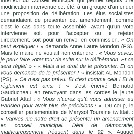
Intérieur du Conseil Municipal qui permet depuis une
modification intervenue cet été, à un groupe d’amender
une proposition de délibération. Les élus socialistes
demandaient de présenter cet amendement, comme
c’est le cas dans toute assemblé, avant qu’un vote
intervienne soit pour l’accepter ou le rejeter
directement, soit pour un renvoi en commission. «
On
peut expliquer !
» demanda Anne Laure Mondon (PS).
Mais le maire ne voulait rien entendre : «
Vous savez,
je peux faire voter tout de suite sur la délibération. Et ce
sera réglé!
» - «
Mais a le droit de le présenter. Et on
vous demande de le présenter !
» insistait AL Mondon
(PS). «
Ce n’est pas prévu. Et c’est comme cela ! Et le
réglement est ainsi !
» s’est énervé Bernatrd
Gauducheau en renvoyant dans les cordes le jeune
Gabriel Attal : «
Vous n’aurez qu’à vous adresser au
Parisien pour avoir plus de précisions !
». Du coup, le
conseiller parlementaire de Marysol Touraine twitttait :
«
Vanves nie notre droit de présenter un amendement
en conseil municipal. Déni de démocratie,
malheureusement fréquent dans le 92
». Auquel