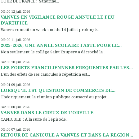
TOUR DE FRANCE : Sandrine...
04h00
12
juil. 2026
VANVES EN VIGILANCE ROUGE ANNULE LE FEU
D’ARTIFICE
Vanves connaît un week-end du 14 Juillet prolongé...
04h00
11
juil. 2026
2025-2026, UNE ANNEE SCOLAIRE FASTE POUR LE...
Non seulement, le collège Saint Exupery a décroché la...
04h00
10
juil. 2026
LES FORETS FRANCILIENNNES FREQUENTES PAR LES...
L’un des effets de ses canicules à répétition est...
04h01
09
juil. 2026
LORSQU’IL EST QUESTION DE COMMERCES DE...
Théoriquement, la réunion publique consacré au projet...
04h00
08
juil. 2026
VANVES DANS LE CREUX DE L’OREILLE
CANICULE : À la suite de l'épisode...
04h00
07
juil. 2026
RETOUR DE CANICULE A VANVES ET DANS LA REGION...