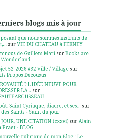
rniers blogs mis à jour
posant que nous sommes instruits de
,...
sur
VIE DU CHATEAU à FERNEY
minous de Guillem Marí
sur
Books are
 Wonderland
jet 52-2026 #32 Ville / Village
sur
its Propos Décousus
 ROYAUTÉ ? L'IDÉE NEUVE POUR
DRESSER LA...
sur
FAUTEAROUSSEAU
oût. Saint Cyriaque, diacre, et ses...
sur
 des Saints - Saint du jour
 JOUR, UNE CITATION (cxxvi)
sur
Alain
 Praet - BLOG
nouvelle rubrique de mon Blog : Le