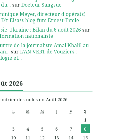
 du...
sur
Docteur Sangsue
inique Meyer, directeur d'opéra(s)
r
D'r Elsass blog fum Ernest-Emile
sie-Ukraine : Bilan du 6 août 2026
sur
nformation nationaliste
rtre de la journaliste Amal Khalil au
an...
sur
L'AN VERT de Vouziers :
logie et...
ût 2026
endrier des notes en Août 2026
D
L
M
M
J
V
S
1
2
3
4
5
6
7
8
9
10
11
12
13
14
15