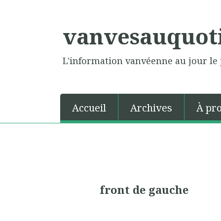
vanvesauquot
L'information vanvéenne au jour le 
Accueil
Archives
À pr
front de gauche