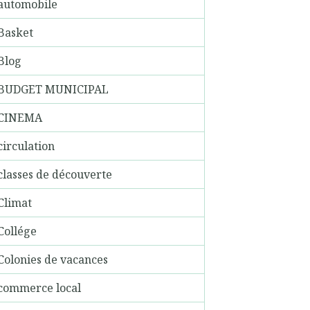
automobile
Basket
Blog
BUDGET MUNICIPAL
CINEMA
circulation
classes de découverte
Climat
Collége
Colonies de vacances
commerce local