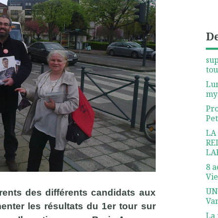
De
sup
tout
Lu
my
Pro
Pet
LA
RE
LA
8 a
Vie
UN
férents des différents candidats aux
Van
nter les résultats du 1er tour sur
La 