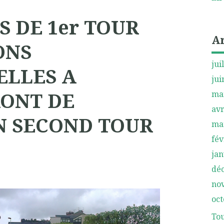
 DE 1er TOUR
A
ONS
jui
ELLES A
jui
RONT DE
ma
avr
N SECOND TOUR
ma
fév
jan
dé
no
oct
Tou