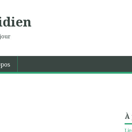
idien
jour
opos
À
Lir