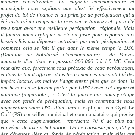
manière considérables. La majorité communautaire et
municipale nous explique que c’est lié effectivement au
projet de loi de finance et au principe de péréquation qui a
été instauré du temps de la présidence Sarkozy et qui a été
revu pour avoir une meilleure péréquation
régionale. Mais
il faudra nous expliquer si c’était juste pour répondre aux
besoins liés aux dépenses entraînés par cette péréquation, et
comment cela se fait il que dans le même temps la DSC
(Dotation de Solidarité Communautaire)
de Vanves
augmente d’un tiers
en passant 980 000 € à 1,5 M€. Cela
veut dire que, forcément sous prétexte de cette péréquation,
et dans le but d’afficher dans les communes une stabilité des
impôts locaux, les maires l’augmentent plus que ce dont ils
ont besoin en le faisant porter par GPSO avec cet argument
politique (imparable ): « C’est la gauche qui
nous y oblige
avec son fonds de péréquation, mais en contrepartie nous
augmentons votre DSC d’un tiers
» explique Jean Cyril Le
Goff (PS) conseiller municipal et communautaire qui précise
que «
cette augmentation
représente 70 € de plus par
vanvéens de taxe d’habitation. On ne consteste pas qu’il y a
des dépenses liées au fonds de péréquation, mais elles ont