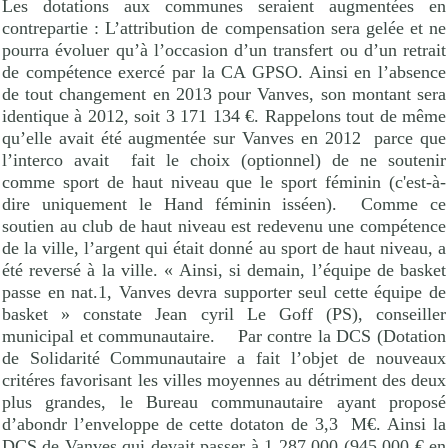
Les dotations aux communes seraient augmentées en
contrepartie : L’attribution de compensation sera gelée et ne
pourra évoluer qu’à l’occasion d’un transfert ou d’un retrait
de compétence exercé par la CA GPSO. Ainsi en l’absence
de tout changement en 2013 pour Vanves, son montant sera
identique à 2012, soit 3 171 134 €. Rappelons tout de même
qu’elle avait été augmentée sur Vanves en 2012
parce que
l’interco avait
fait le choix (optionnel) de ne soutenir
comme sport de haut niveau que le sport féminin (c'est-à-
dire uniquement le Hand féminin isséen).
Comme ce
soutien au club de haut niveau est redevenu une compétence
de la ville, l’argent qui était donné au sport de haut niveau, a
été reversé à la ville. « Ainsi, si demain, l’équipe de basket
passe en nat.1, Vanves devra supporter seul cette équipe de
basket » constate Jean cyril Le Goff (PS), conseiller
municipal et communautaire.
Par contre la DCS (Dotation
de Solidarité Communautaire a fait l’objet de nouveaux
critéres favorisant les villes moyennes au détriment des deux
plus grandes, le Bureau communautaire ayant proposé
d’abondr l’enveloppe de cette dotaton de 3,3
M€. Ainsi la
DCS de Vanves qui devait passer à 1 287 000 (945 000 € en