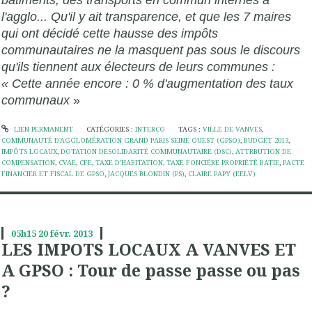
bâtiments, des transports en commun internes à
l'agglo... Qu'il y ait transparence, et que les 7 maires
qui ont décidé cette hausse des impôts
communautaires ne la masquent pas sous le discours
qu'ils tiennent aux électeurs de leurs communes :
« Cette année encore : 0 % d'augmentation des taux
communaux
»
LIEN PERMANENT
CATÉGORIES :
INTERCO
TAGS :
VILLE DE VANVES
,
COMMUNAUTÉ D'AGGLOMÉRATION GRAND PARIS SEINE OUEST (GPSO)
,
BUDGET 2013
,
IMPÔTS LOCAUX
,
DOTATION DESOLIDARITÉ COMMUNAUTAIRE (DSC)
,
ATTRBUTION DE
COMPENSATION
,
CVAE
,
CFE
,
TAXE D'HABITATION
,
TAXE FONCIÉRE PROPRIÉTÉ BATIE
,
PACTE
FINANCIER ET FISCAL DE GPSO
,
JACQUES BLONDIN (PS)
,
CLAIRE PAPY (EELV)
05h15
20
févr. 2013
LES IMPOTS LOCAUX A VANVES ET
A GPSO : Tour de passe passe ou pas
?