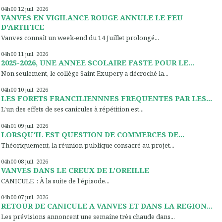
04h00
12
juil. 2026
VANVES EN VIGILANCE ROUGE ANNULE LE FEU
D’ARTIFICE
Vanves connaît un week-end du 14 Juillet prolongé...
04h00
11
juil. 2026
2025-2026, UNE ANNEE SCOLAIRE FASTE POUR LE...
Non seulement, le collège Saint Exupery a décroché la...
04h00
10
juil. 2026
LES FORETS FRANCILIENNNES FREQUENTES PAR LES...
L’un des effets de ses canicules à répétition est...
04h01
09
juil. 2026
LORSQU’IL EST QUESTION DE COMMERCES DE...
Théoriquement, la réunion publique consacré au projet...
04h00
08
juil. 2026
VANVES DANS LE CREUX DE L’OREILLE
CANICULE : À la suite de l'épisode...
04h00
07
juil. 2026
RETOUR DE CANICULE A VANVES ET DANS LA REGION...
Les prévisions annoncent une semaine très chaude dans...