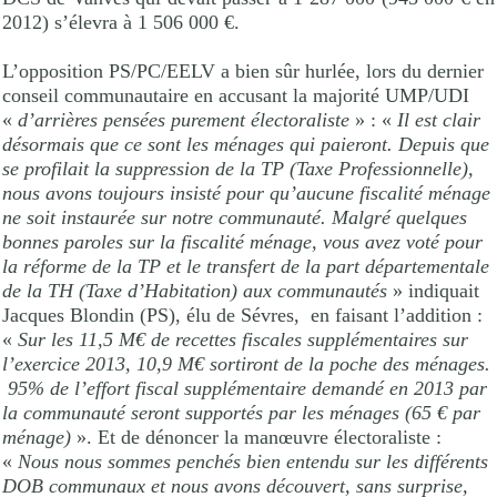
2012) s’élevra à 1 506 000 €.
L’opposition PS/PC/EELV a bien sûr hurlée, lors du dernier
conseil communautaire en accusant la majorité UMP/UDI
«
d’arrières pensées purement électoraliste
» : «
Il est clair
désormais que ce sont les ménages qui paieront. Depuis que
se profilait la suppression de la TP (Taxe Professionnelle),
nous avons toujours insisté pour qu’aucune fiscalité ménage
ne soit instaurée sur notre communauté. Malgré quelques
bonnes paroles sur la fiscalité ménage, vous avez voté pour
la réforme de la TP et le transfert de la part départementale
de la TH (Taxe d’Habitation) aux communautés
» indiquait
Jacques Blondin (PS), élu de Sévres,
en faisant l’addition :
«
Sur les 11,5 M€ de recettes fiscales supplémentaires sur
l’exercice 2013, 10,9 M€ sortiront de la poche des ménages.
95% de l’effort fiscal supplémentaire demandé en 2013 par
la communauté seront supportés par les ménages (65 € par
ménage)
». Et de dénoncer la manœuvre électoraliste :
«
Nous nous sommes penchés bien entendu sur les différents
DOB communaux et nous avons découvert, sans surprise,