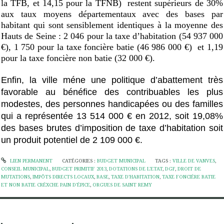
la TFB, et 14,15 pour la TFNB)
restent supérieurs de 30%
aux taux moyens départementaux avec des bases par
habitant qui sont sensiblement identiques à la moyenne des
Hauts de Seine : 2 046 pour la taxe d’habitation (54 937 000
€), 1 750 pour la taxe foncière batie (46 986 000 €)
et 1,19
pour la taxe foncière non batie (32 000 €).
Enfin, la ville méne une politique d’abattement très
favorable au bénéfice des contribuables les plus
modestes, des personnes handicapées ou des familles
qui a représentée 13 514 000 € en 2012, soit 19,08%
des bases brutes d’imposition de taxe d’habitation soit
un produit potentiel de 2 109 000 €.
LIEN PERMANENT
CATÉGORIES :
BUDGET MUNICIPAL
TAGS :
VILLE DE VANVES
,
CONSEIL MUNICIPAL
,
BUDGET PRIMITIF 2013
,
DOTATIONS DE L'ETAT
,
DGF
,
DROIT DE
MUTATIONS
,
IMPÔTS DIRECTS LOCAUX
,
BASE
,
TAXE D'HABITATION
,
TAXE FONCIÉRE BATIE
ET NON BATIE CRÉXCHE PAIN D'ÉPICE
,
ORGUES DE SAINT REMY