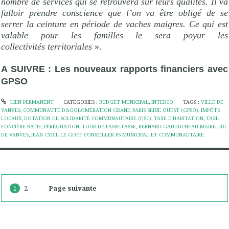
nombre de services qui se retrouvera sur leurs qualités. Il va
falloir prendre conscience que l’on va être obligé de se
serrer la ceinture en période de vaches maigres. Ce qui est
valable pour les familles le sera poyur les
collectivités territoriales
».
A SUIVRE : Les nouveaux rapports financiers avec
GPSO
LIEN PERMANENT
CATÉGORIES :
BUDGET MUNICIPAL
,
INTERCO
TAGS :
VILLE DE
VANVES
,
COMMUNAUTÉ D'AGGLOMÉRATION GRAND PARIS SEINE OUEST (GPSO)
,
IMPÔTS
LOCAUX
,
DOTATION DE SOLIDARITÉ COMMUNAUTAIRE (DSC)
,
TAXE D'HABITATION
,
TAXE
FONCIÈRE BATIE
,
PÉRÉQUATION
,
TOUR DE PASSE-PASSE
,
BERNARD GAUDUCHEAU MAIRE UDI
DE VANVES
,
JEAN CYRIL LE GOFF CONSEILLER PS MUNICIPAL ET COMMUNAUTAIRE
1
2
Page suivante