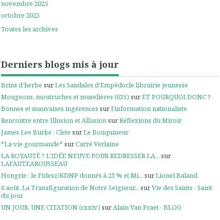
novembre 2025
octobre 2025
Toutes les archives
Derniers blogs mis à jour
Brins d’herbe
sur
Les Sandales d'Empédocle librairie jeunesse
Mougeons, moutruches et muselières (635)
sur
ET POURQUOI DONC ?
Bonnes et mauvaises ingérences
sur
l'information nationaliste
Rencontre entre Illusion et Allusion
sur
Réflexions du Miroir
James Lee Burke : Clete
sur
Le Bouquineur
*La vie gourmande*
sur
Carré Verlaine
LA ROYAUTÉ ? L'IDÉE NEUVE POUR REDRESSER LA...
sur
LAFAUTEAROUSSEAU
Hongrie : le Fidesz/KDNP donnés à 23 % et Mi...
sur
Lionel Baland
6 août. La Transfiguration de Notre Seigneur...
sur
Vie des Saints - Saint
du jour
UN JOUR, UNE CITATION (cxxiv)
sur
Alain Van Praet - BLOG