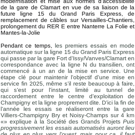
modernisation et mise aux normes d’accessibilité
de la gare de Clamart en vue de sa liaison de la
future ligne 15 du Grand Paris Express, de
remplacement de câbles sur Versailles-Chantiers,
prolongement du RER E entre Nanterre La Folie et
Mantes-la-Jolie
Pendant ce temps,
les premiers essais en mode
automatique sur la ligne 15 du Grand Paris Express
qui passe par la gare Fort d’Issy/Vanves/Clamart en
correspondance avec la ligne N du transilien, ont
commencé à un an de la mise en service. Une
étape clé pour maintenir l’objectif d’une mise en
service fin 2025, même s’il reste beaucoup à faire,
qui s’est pour l’instant, limité au tunnel de
raccordement entre le centre d’exploitation de
Champigny et la ligne proprement dite. D’ici la fin de
l’année les essais se réaliseront entre la gare
Villiers-Champigny Bry et Noisy-Champs sur 4 km
«» explique à la Société des Grands Projets
Puis
progressivement les essais automatisés auront lieu
de plus en plus vers l’ouest, mais pour ça, il faut