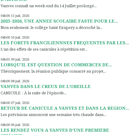
Vanves connaît un week-end du 14 Juillet prolongé...
04h00
11
juil. 2026
2025-2026, UNE ANNEE SCOLAIRE FASTE POUR LE...
Non seulement, le collège Saint Exupery a décroché la...
04h00
10
juil. 2026
LES FORETS FRANCILIENNNES FREQUENTES PAR LES...
L’un des effets de ses canicules à répétition est...
04h01
09
juil. 2026
LORSQU’IL EST QUESTION DE COMMERCES DE...
Théoriquement, la réunion publique consacré au projet...
04h00
08
juil. 2026
VANVES DANS LE CREUX DE L’OREILLE
CANICULE : À la suite de l'épisode...
04h00
07
juil. 2026
RETOUR DE CANICULE A VANVES ET DANS LA REGION...
Les prévisions annoncent une semaine très chaude dans...
04h00
06
juil. 2026
LES RENDEZ VOUS A VANVES D’UNE PREMIERE