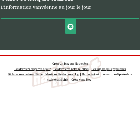
L'information vanvéenne au jour le jour
Créer un blog
sur
Hautetfort
Les derniers blogs mis à jour
|
Les dernières notes publiées
|
Les tags les plus populaires
Déclarer un contenu illicite
|
Mentions légales de ce blog
|
Hautetfort
est une marque déposée de la
société talkSpirit | Créez votre
blog
!