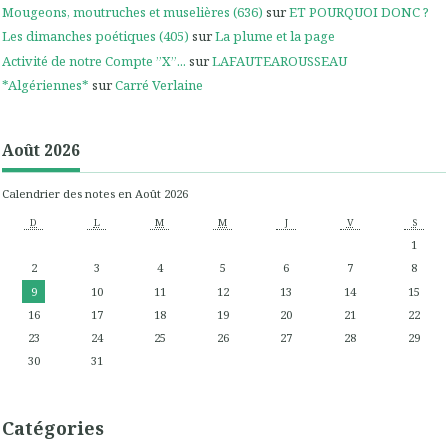
Mougeons, moutruches et muselières (636)
sur
ET POURQUOI DONC ?
Les dimanches poétiques (405)
sur
La plume et la page
Activité de notre Compte ”X”...
sur
LAFAUTEAROUSSEAU
*Algériennes*
sur
Carré Verlaine
Août 2026
Calendrier des notes en Août 2026
D
L
M
M
J
V
S
1
2
3
4
5
6
7
8
9
10
11
12
13
14
15
16
17
18
19
20
21
22
23
24
25
26
27
28
29
30
31
Catégories