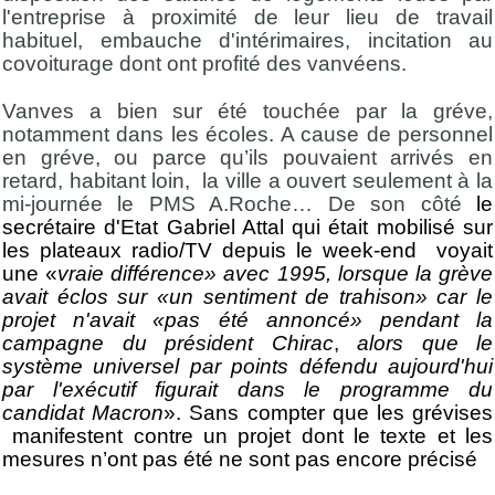
l'entreprise à proximité de leur lieu de travail
habituel, embauche d'intérimaires, incitation au
covoiturage dont ont profité des vanvéens.
Vanves a bien sur été touchée par la gréve,
notamment dans les écoles. A cause de personnel
en gréve, ou parce qu’ils pouvaient arrivés en
retard, habitant loin, la ville a ouvert seulement à la
mi-journée le PMS A.Roche… De son côté
le
secrétaire d'Etat Gabriel Attal qui était mobilisé sur
les plateaux radio/TV depuis le week-end voyait
une «
vraie différence» avec 1995, lorsque la grève
avait éclos sur «un sentiment de trahison» car le
projet n'avait «pas été annoncé» pendant la
campagne du président Chirac
,
alors que le
système universel par points défendu aujourd'hui
par l'exécutif figurait dans le programme du
candidat Macron
». Sans compter que les grévises
manifestent contre un projet dont le texte et les
mesures n’ont pas été ne sont pas encore précisé