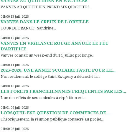
VANVES AU QUOTIDIEN EN VACANCES
VANVES AU QUOTIDIEN PREND SES QUARTIERS...
04h00
13
juil. 2026
VANVES DANS LE CREUX DE L’OREILLE
TOUR DE FRANCE : Sandrine...
04h00
12
juil. 2026
VANVES EN VIGILANCE ROUGE ANNULE LE FEU
D’ARTIFICE
Vanves connaît un week-end du 14 Juillet prolongé...
04h00
11
juil. 2026
2025-2026, UNE ANNEE SCOLAIRE FASTE POUR LE...
Non seulement, le collège Saint Exupery a décroché la...
04h00
10
juil. 2026
LES FORETS FRANCILIENNNES FREQUENTES PAR LES...
L’un des effets de ses canicules à répétition est...
04h01
09
juil. 2026
LORSQU’IL EST QUESTION DE COMMERCES DE...
Théoriquement, la réunion publique consacré au projet...
04h00
08
juil. 2026