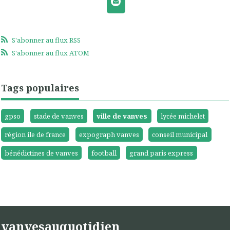
S'abonner au flux RSS
S'abonner au flux ATOM
Tags populaires
gpso
stade de vanves
ville de vanves
lycée michelet
région ile de france
expograph vanves
conseil municipal
bénédictines de vanves
football
grand paris express
vanvesauquotidien