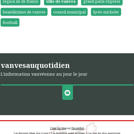
région ile de france
ville de vanves
grand paris express
bénédictines de vanves
conseil municipal
lycée michelet
football
vanvesauquotidien
L'information vanvéenne au jour le jour
Créer un blog
sur
Hautetfort
Les derniers blogs mis à jour
|
Les dernières notes publiées
|
Les tags les plus populaires