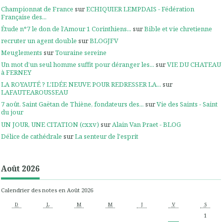
Championnat de France
sur
ECHIQUIER LEMPDAIS - Fédération
Française des...
Étude n°7 le don de l’Amour 1 Corinthiens...
sur
Bible et vie chretienne
recruter un agent double
sur
BLOGJFV
Meuglements
sur
Touraine sereine
Un mot d’un seul homme suffit pour déranger les...
sur
VIE DU CHATEAU
à FERNEY
LA ROYAUTÉ ? L'IDÉE NEUVE POUR REDRESSER LA...
sur
LAFAUTEAROUSSEAU
7 août. Saint Gaëtan de Thiène, fondateurs des...
sur
Vie des Saints - Saint
du jour
UN JOUR, UNE CITATION (cxxv)
sur
Alain Van Praet - BLOG
Délice de cathédrale
sur
La senteur de l'esprit
Août 2026
Calendrier des notes en Août 2026
D
L
M
M
J
V
S
1