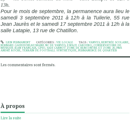
13h.
Pour le mois de septembre, la permanence aura lieu le
samedi 3 septembre 2011 à 12h à la Tuilerie, 55 rue
Jean Jaurès et le samedi 17 septembre 2011 à 12h à la
salle Latapie, 13 rue de Chatillon
.
LIEN PERMANENT
CATÉGORIES :
VIE LOCALE
TAGS :
VANVES
,
RENTRÉE SCOLAIRE
,
BERNARD GAUDUCHEAU MAIRE NC DE VANVES
,
ESPACE CABOURG
,
CONSERVATOIRE DE
MUSIQUE JEAN FRANÇAIX
,
GPSO
,
SADI CARNOT ZONE DE RENCONTRE ET ZONE 20
,
PMS
ANDRÉ ROCHE
,
TERRAIN DE FOOTBALL SYNTHÉTIQUE
,
PERMANENCE DE QUARTIER
Les commentaires sont fermés.
À propos
Lire la suite