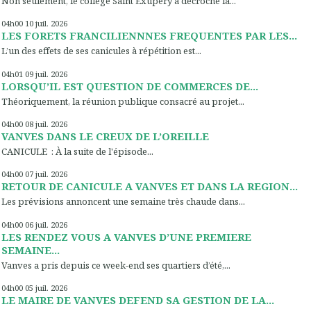
Non seulement, le collège Saint Exupery a décroché la...
04h00
10
juil. 2026
LES FORETS FRANCILIENNNES FREQUENTES PAR LES...
L’un des effets de ses canicules à répétition est...
04h01
09
juil. 2026
LORSQU’IL EST QUESTION DE COMMERCES DE...
Théoriquement, la réunion publique consacré au projet...
04h00
08
juil. 2026
VANVES DANS LE CREUX DE L’OREILLE
CANICULE : À la suite de l'épisode...
04h00
07
juil. 2026
RETOUR DE CANICULE A VANVES ET DANS LA REGION...
Les prévisions annoncent une semaine très chaude dans...
04h00
06
juil. 2026
LES RENDEZ VOUS A VANVES D’UNE PREMIERE
SEMAINE...
Vanves a pris depuis ce week-end ses quartiers d’été,...
04h00
05
juil. 2026
LE MAIRE DE VANVES DEFEND SA GESTION DE LA...