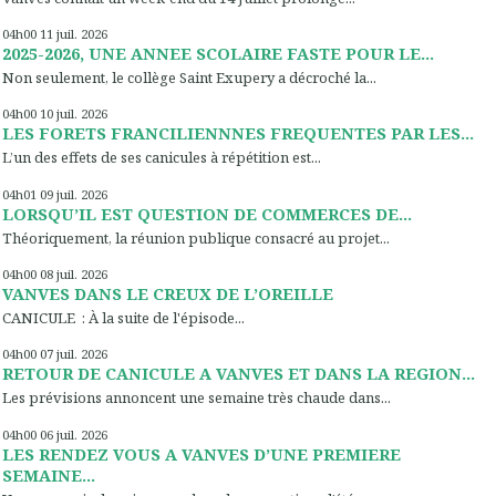
04h00
11
juil. 2026
2025-2026, UNE ANNEE SCOLAIRE FASTE POUR LE...
Non seulement, le collège Saint Exupery a décroché la...
04h00
10
juil. 2026
LES FORETS FRANCILIENNNES FREQUENTES PAR LES...
L’un des effets de ses canicules à répétition est...
04h01
09
juil. 2026
LORSQU’IL EST QUESTION DE COMMERCES DE...
Théoriquement, la réunion publique consacré au projet...
04h00
08
juil. 2026
VANVES DANS LE CREUX DE L’OREILLE
CANICULE : À la suite de l'épisode...
04h00
07
juil. 2026
RETOUR DE CANICULE A VANVES ET DANS LA REGION...
Les prévisions annoncent une semaine très chaude dans...
04h00
06
juil. 2026
LES RENDEZ VOUS A VANVES D’UNE PREMIERE
SEMAINE...