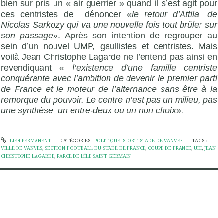
bien sur pris un « air guerrier » quand il s’est agit pour
ces centristes de dénoncer «
le retour d’Attila, de
Nicolas Sarkozy qui va une nouvelle fois tout brûler sur
son passage
». Après son intention de regrouper au
sein d’un nouvel UMP, gaullistes et centristes. Mais
voilà Jean Christophe Lagarde ne l’entend pas ainsi en
revendiquant «
l’existence d’une famille centriste
conquérante avec l’ambition de devenir le premier parti
de France et le moteur de l’alternance sans être à la
remorque du pouvoir. Le centre n’est pas un milieu, pas
une synthèse, un entre-deux ou un non choix
».
LIEN PERMANENT
CATÉGORIES :
POLITIQUE
,
SPORT
,
STADE DE VANVES
TAGS :
VILLE DE VANVES
,
SECTION FOOTBALL DU STADE DE FRANCE
,
COUPE DE FRANCE
,
UDI
,
JEAN
CHRISTOPHE LAGARDE
,
PARCE DE L’ÎLE SAINT GERMAIN