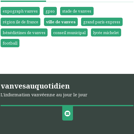
expograph vanves
gpso
stade de vanves
région ile de france
ville de vanves
grand paris express
bénédictines de vanves
conseil municipal
lycée michelet
football
vanvesauquotidien
L'information vanvéenne au jour le jour