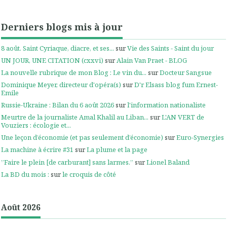
Derniers blogs mis à jour
8 août. Saint Cyriaque, diacre, et ses...
sur
Vie des Saints - Saint du jour
UN JOUR, UNE CITATION (cxxvi)
sur
Alain Van Praet - BLOG
La nouvelle rubrique de mon Blog : Le vin du...
sur
Docteur Sangsue
Dominique Meyer, directeur d'opéra(s)
sur
D'r Elsass blog fum Ernest-
Emile
Russie-Ukraine : Bilan du 6 août 2026
sur
l'information nationaliste
Meurtre de la journaliste Amal Khalil au Liban...
sur
L'AN VERT de
Vouziers : écologie et...
Une leçon d’économie (et pas seulement d’économie)
sur
Euro-Synergies
La machine à écrire #31
sur
La plume et la page
”Faire le plein [de carburant] sans larmes.”
sur
Lionel Baland
La BD du mois :
sur
le croquis de côté
Août 2026