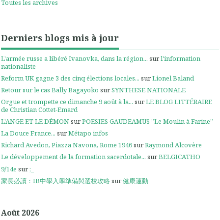
Toutes les archives
Derniers blogs mis à jour
L'armée russe a libéré Ivanovka, dans la région...
sur
l'information
nationaliste
Reform UK gagne 3 des cinq élections locales...
sur
Lionel Baland
Retour sur le cas Bally Bagayoko
sur
SYNTHESE NATIONALE
Orgue et trompette ce dimanche 9 août à la...
sur
LE BLOG LITTÉRAIRE
de Christian Cottet-Emard
L'ANGE ET LE DÉMON
sur
POESIES GAUDEAMUS ”Le Moulin à Farine”
La Douce France...
sur
Métapo infos
Richard Avedon, Piazza Navona, Rome 1946
sur
Raymond Alcovère
Le développement de la formation sacerdotale...
sur
BELGICATHO
9/14e
sur
;_
家長必讀：IB中學入學準備與選校攻略
sur
健康運動
Août 2026