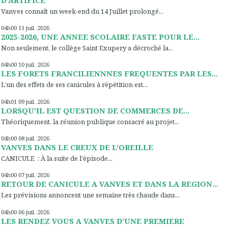
Vanves connaît un week-end du 14 Juillet prolongé...
04h00
11
juil. 2026
2025-2026, UNE ANNEE SCOLAIRE FASTE POUR LE...
Non seulement, le collège Saint Exupery a décroché la...
04h00
10
juil. 2026
LES FORETS FRANCILIENNNES FREQUENTES PAR LES...
L’un des effets de ses canicules à répétition est...
04h01
09
juil. 2026
LORSQU’IL EST QUESTION DE COMMERCES DE...
Théoriquement, la réunion publique consacré au projet...
04h00
08
juil. 2026
VANVES DANS LE CREUX DE L’OREILLE
CANICULE : À la suite de l'épisode...
04h00
07
juil. 2026
RETOUR DE CANICULE A VANVES ET DANS LA REGION...
Les prévisions annoncent une semaine très chaude dans...
04h00
06
juil. 2026
LES RENDEZ VOUS A VANVES D’UNE PREMIERE