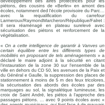
développement des aires protectrices pour les
piétons, des cousins de «Berlin» en amont des
écoles, notamment ded l’école provisoire du Parc…
avec la requalification du carrefour
Larmeroux/RaymondMarcheron/République/Falret :
Il sera réaménagé en plateau surelevé avec
sécurisation des piétons et renforcement de la
végétalisation.
«
On a cette intelligence de garantir à Vanves un
certain équilibre entre les différents types de
mobilités en proposant de tels aménagements
» a
déclaré le maire adjoint à la sécurité en citant
l’instauration de la zone 30 sur l’ensemble de la
ville en dehors du CD 50, les avenues de la Paix et
du Général e Gaulle, la suppression des places de
stationnement à moins de 5 m des feux tricolores,
la sécurisation des abords des écoles par des
marquages au sol, la signalétique lumineuse, les
croix de Saint André, les piétos à l’approche des
passages piétons. … avec 9 points écoles avec «
des agents municipaux qui font face à de mauvais