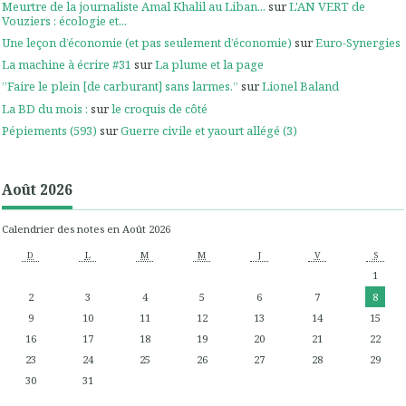
Meurtre de la journaliste Amal Khalil au Liban...
sur
L'AN VERT de
Vouziers : écologie et...
Une leçon d’économie (et pas seulement d’économie)
sur
Euro-Synergies
La machine à écrire #31
sur
La plume et la page
”Faire le plein [de carburant] sans larmes.”
sur
Lionel Baland
La BD du mois :
sur
le croquis de côté
Pépiements (593)
sur
Guerre civile et yaourt allégé (3)
Août 2026
Calendrier des notes en Août 2026
D
L
M
M
J
V
S
1
2
3
4
5
6
7
8
9
10
11
12
13
14
15
16
17
18
19
20
21
22
23
24
25
26
27
28
29
30
31