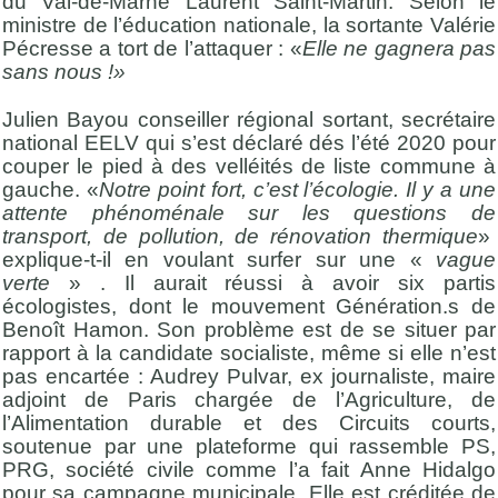
du Val-de-Marne Laurent Saint-Martin. Selon le
ministre de l’éducation nationale, la sortante Valérie
Pécresse a tort de l’attaquer : «
Elle ne gagnera pas
sans nous !»
Julien Bayou conseiller régional sortant, secrétaire
national EELV qui s’est déclaré dés l’été 2020 pour
couper le pied à des velléités de liste commune à
gauche. «
Notre point fort, c’est l’écologie. Il y a une
attente phénoménale sur les questions de
transport, de pollution, de rénovation thermique
»
explique-t-il en voulant surfer sur une «
vague
verte
» . Il aurait réussi à avoir six partis
écologistes, dont le mouvement Génération.s de
Benoît Hamon. Son problème est de se situer par
rapport à la candidate socialiste, même si elle n’est
pas encartée : Audrey Pulvar, ex journaliste, maire
adjoint de Paris chargée de l’Agriculture, de
l’Alimentation durable et des Circuits courts,
soutenue par une plateforme qui rassemble PS,
PRG, société civile comme l’a fait Anne Hidalgo
pour sa campagne municipale. Elle est créditée de