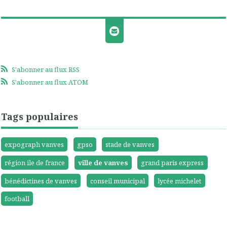
S'abonner au flux RSS
S'abonner au flux ATOM
Tags populaires
expograph vanves
gpso
stade de vanves
région ile de france
ville de vanves
grand paris express
bénédictines de vanves
conseil municipal
lycée michelet
football