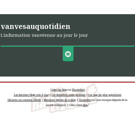
vanvesauquotidien
L'information vanvéenne au jour le jour
Créer un blog
sur
Hautetfort
Les derniers blogs mis à jour
|
Les dernières notes publiées
|
Les tags les plus populaires
Déclarer un contenu illicite
|
Mentions légales de ce blog
|
Hautetfort
est une marque déposée de la
société talkSpirit | Créez votre
blog
!