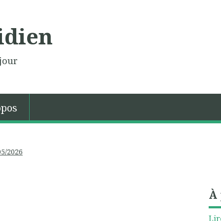
idien
jour
opos
05/2026
À
Lir