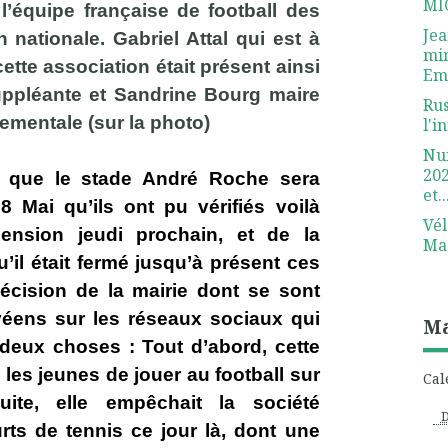
MI
l’équipe française de football des
Je
 nationale. Gabriel Attal qui est à
min
cette association était présent ainsi
Em
uppléante et Sandrine Bourg maire
Rus
tementale (sur la photo)
l'i
Nui
20
s
que le stade André Roche sera
et..
8 Mai qu’ils ont pu vérifiés voilà
Vél
cension jeudi prochain, et de la
Ma
u’il était fermé jusqu’à présent ces
écision de la mairie dont se sont
éens sur les réseaux sociaux qui
Ma
 deux choses : Tout d’abord, cette
les jeunes de jouer au football sur
Cal
suite, elle empêchait la société
ts de tennis ce jour là, dont une