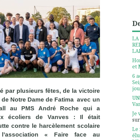
De
LA
RE
LA
Hon
et 
6 a
Sei
jou
 par plusieurs fêtes, de la victoire
UN
e, de Notre Dame de Fatima avec un
Van
ball au PMS André Roche qui a
Je 
écoliers de Vanves : Il était
su
utte contre le harcèlement scolaire
Le 
l’association « Faire face au
élus