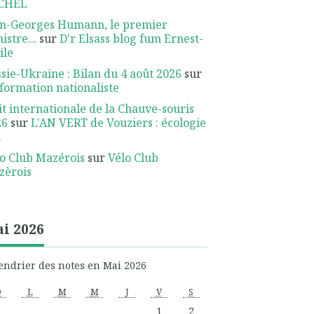
CHEL
an-Georges Humann, le premier
istre...
sur
D'r Elsass blog fum Ernest-
ile
sie-Ukraine : Bilan du 4 août 2026
sur
nformation nationaliste
t internationale de la Chauve-souris
26
sur
L'AN VERT de Vouziers : écologie
.
o Club Mazérois
sur
Vélo Club
zèrois
i 2026
endrier des notes en Mai 2026
D
L
M
M
J
V
S
1
2