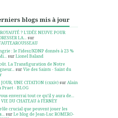
rniers blogs mis à jour
 ROYAUTÉ ? L'IDÉE NEUVE POUR
DRESSER LA...
sur
FAUTEAROUSSEAU
grie : le Fidesz/KDNP donnés à 23 %
Mi...
sur
Lionel Baland
oût. La Transfiguration de Notre
gneur...
sur
Vie des Saints - Saint du
r
 JOUR, UNE CITATION (cxxiv)
sur
Alain
 Praet - BLOG
vous enverrai tout ce qu’il y aura de...
r
VIE DU CHATEAU à FERNEY
rôle crucial que peuvent jouer les
...
sur
Le blog de Jean-Luc ROMERO-