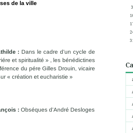
ses de la ville
1
1
2
3
hilde :
Dans le cadre d’un cycle de
re et spiritualité » , les bénédictines
Ca
rence du pére Gilles Drouin, vicaire
r « création et eucharistie »
ançois :
Obséques d’André Desloges