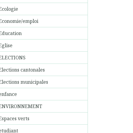
Ecologie
Economie/emploi
Education
Eglise
ELECTIONS
Elections cantonales
Elections municipales
enfance
ENVIRONNEMENT
Espaces verts
etudiant