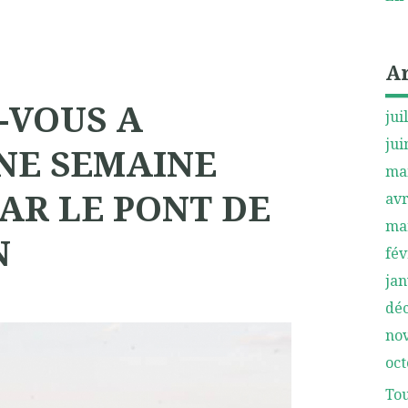
A
-VOUS A
jui
jui
NE SEMAINE
ma
AR LE PONT DE
avr
ma
N
fév
jan
dé
no
oct
Tou