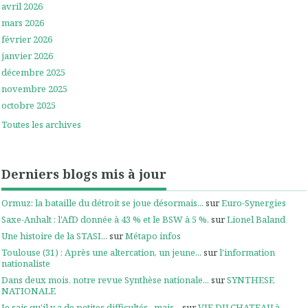
avril 2026
mars 2026
février 2026
janvier 2026
décembre 2025
novembre 2025
octobre 2025
Toutes les archives
Derniers blogs mis à jour
Ormuz: la bataille du détroit se joue désormais...
sur
Euro-Synergies
Saxe-Anhalt : l'AfD donnée à 43 % et le BSW à 5 %.
sur
Lionel Baland
Une histoire de la STASI...
sur
Métapo infos
Toulouse (31) : Après une altercation, un jeune...
sur
l'information
nationaliste
Dans deux mois, notre revue Synthèse nationale...
sur
SYNTHESE
NATIONALE
Je sais qu'il y a de petites difficultés , mais...
sur
VIE DU CHATEAU à