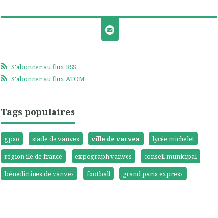
S'abonner au flux RSS
S'abonner au flux ATOM
Tags populaires
gpso
stade de vanves
ville de vanves
lycée michelet
région ile de france
expograph vanves
conseil municipal
bénédictines de vanves
football
grand paris express