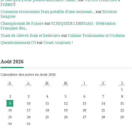
FERNEY
Comment économiser l’eau potable d’une ancienne...
sur
Docteur
Sangsue
Championnat de France
sur
ECHIQUIER LEMPDAIS - Fédération
Française des...
Toast de chèvre frais et betterave
sur
Cuisine Toulousaine et Occitane
Questionnement (7)
sur
Court, toujours !
Août 2026
Calendrier des notes en Août 2026
D
L
M
M
J
V
S
1
2
3
4
5
6
7
8
9
10
11
12
13
14
15
16
17
18
19
20
21
22
23
24
25
26
27
28
29
30
31