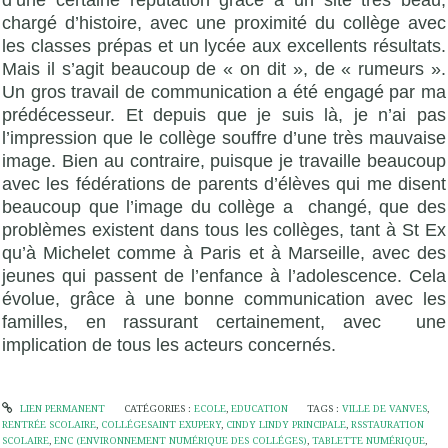
d’une certaine réputation grâce à un site très beau,
chargé d’histoire, avec une proximité du collège avec
les classes prépas et un lycée aux excellents résultats.
Mais il s’agit beaucoup de « on dit », de « rumeurs ».
Un gros travail de communication a été engagé par ma
prédécesseur. Et depuis que je suis là, je n’ai pas
l’impression que le collège souffre d’une très mauvaise
image. Bien au contraire, puisque je travaille beaucoup
avec les fédérations de parents d’élèves qui me disent
beaucoup que l’image du collège a changé, que des
problèmes existent dans tous les collèges, tant à St Ex
qu’à Michelet comme à Paris et à Marseille, avec des
jeunes qui passent de l’enfance à l’adolescence. Cela
évolue, grâce à une bonne communication avec les
familles, en rassurant certainement, avec une
implication de tous les acteurs concernés.
LIEN PERMANENT
CATÉGORIES :
ECOLE
,
EDUCATION
TAGS :
VILLE DE VANVES
,
RENTRÉE SCOLAIRE
,
COLLÉGESAINT EXUPERY
,
CINDY LINDY PRINCIPALE
,
RSSTAURATION
SCOLAIRE
,
ENC (ENVIRONNEMENT NUMÉRIQUE DES COLLÉGES)
,
TABLETTE NUMÉRIQUE
,